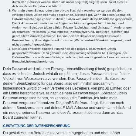
durch den Betreiber weitere Daten als notwendig festgelegt wurden, so ist dies für
dich vor deren Eingabe ersichtlich.
Wenn du einen Beitrag oder eine private Nachricht erstellst, so werden die dort
eingegebenen Daten ebenfalls gespeichert. Gleiches gilt, wenn du einen Beitrag als
Entwurf zwischenspeicherst. In diesen Fällen wird auch deine IP-Adresse gespeichert.
Die IP-Adresse wird weiterhin bei folgenden Aktionen gespeichert: Löschen und
Ändern von Beiträgen (dazu zählen Private Nachrichten und Umfragen), Änderungen
an zentralen Profildaten (E-Mail-Adresse, Kontoaktivierung, Benutzer-Passwort) und
gescheiterte Anmeldeversuche. Die von deinem Browser übermittelte Browser-
Kennzeichnung (User Agent) wird nur in der „Wer ist online?“-Funktion angezeigt und
nicht dauerhaft gespeichert.
Schließlich erfordern einzelne Funktionen des Boards, dass weitere Daten
gespeichert werden. Dazu gehören dein Abstimmungsverhalten bei Umfragen, der
Gelesen-Status von deinen Beiträgen oder explizit von dir gesetzte Lesezeichen oder
Benachrichtigungsfunktionen.
Dein Passwort wird mit einer Einwege-Verschlüsselung (Hash) gespeichert, so
dass es sicher ist. Jedoch wird dir empfohlen, dieses Passwort nicht auf einer
Vielzahl von Webseiten zu verwenden. Das Passwort ist dein Schlüssel zu
deinem Benutzerkonto für das Board, also geh mit ihm sorgsam um.
Insbesondere wird dich kein Vertreter des Betreibers, von phpBB Limited oder
ein Dritter berechtigterweise nach deinem Passwort fragen. Solltest du dein
Passwort vergessen haben, so kannst du die Funktion „Ich habe mein
Passwort vergessen“ benutzen. Die phpBB-Software fragt dich dann nach
deinem Benutzernamen und deiner E-Mail-Adresse und sendet anschließend
ein neu generiertes Passwort an diese Adresse, mit dem du dann auf das
Board zugreifen kannst.
GESTATTUNG DER DATENSPEICHERUNG
Du gestattest dem Betreiber, die von dir eingegebenen und oben näher