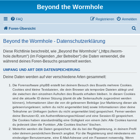
Beyond the Wormhole
FAQ
Registrieren
Anmelden
S
Foren-Übersicht
u
Beyond the Wormhole - Datenschutzerklärung
c
h
Diese Richtlinie beschreibt, wie „Beyond the Wormhole“ („https://worm-
hole.de/forum“) (im Folgenden „der Betreiber“) die Daten verwendet, die
e
während deines Foren-Besuchs gesammelt werden.
UMFANG UND ART DER DATENSPEICHERUNG
Deine Daten werden auf vier verschiedene Arten gesammelt:
Die Forensoftware phpBB erstellt bei deinem Besuch des Boards mehrere Cookies.
Cookies sind kleine Textdateien, die dein Browser als temporäre Dateien ablegt und
die zwischen den einzelnen Aufrufen des Boards erhalten bleiben. In diesen Cookies
sind die aktuelle ID deiner Sitzung (damit dir alle Seitenaufrufe zugeordnet werden
können), Informationen über die von dir gelesenen Beiträge (zur Markierung dieser als
gelesen/ungelesen; sofern du nicht angemeldet bist) sowie Informationen über deine
Teilnahme an Umfragen (sofern du nicht angemeldet bist) gespeichert. Ferner werden
deine Benutzer-ID, ein Authentifizierungsschlüssel und eine Session-ID gespeichert.
Die Cookies haben standardmäßig eine Gültigkeit von einem Jahr. Alle Cookies kannst
du jederzeit über die Funktion „Alle Cookies löschen“ löschen.
Weiterhin werden die Daten gespeichert, die du bei der Registrierung, in deinem Profil
oder deinem persönlichem Bereich angibst. Für die Registrierung sind mindestens ein
eindeutiger Benutzername, eine E-Mail-Adresse und ein Passwort notwendig. Wenn