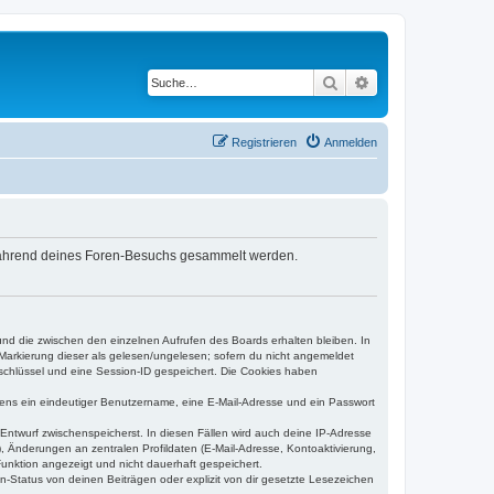
Suche
Erweiterte Suche
Registrieren
Anmelden
e während deines Foren-Besuchs gesammelt werden.
und die zwischen den einzelnen Aufrufen des Boards erhalten bleiben. In
r Markierung dieser als gelesen/ungelesen; sofern du nicht angemeldet
sschlüssel und eine Session-ID gespeichert. Die Cookies haben
estens ein eindeutiger Benutzername, eine E-Mail-Adresse und ein Passwort
 Entwurf zwischenspeicherst. In diesen Fällen wird auch deine IP-Adresse
, Änderungen an zentralen Profildaten (E-Mail-Adresse, Kontoaktivierung,
unktion angezeigt und nicht dauerhaft gespeichert.
-Status von deinen Beiträgen oder explizit von dir gesetzte Lesezeichen