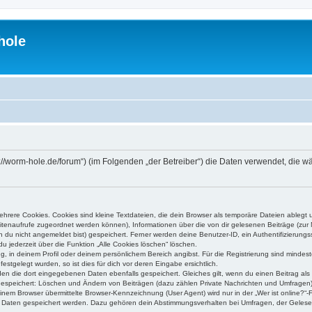
hole
ps://worm-hole.de/forum“) (im Folgenden „der Betreiber“) die Daten verwendet, di
rere Cookies. Cookies sind kleine Textdateien, die dein Browser als temporäre Dateien ablegt 
 Seitenaufrufe zugeordnet werden können), Informationen über die von dir gelesenen Beiträge (zu
n du nicht angemeldet bist) gespeichert. Ferner werden deine Benutzer-ID, ein Authentifizierung
u jederzeit über die Funktion „Alle Cookies löschen“ löschen.
ng, in deinem Profil oder deinem persönlichem Bereich angibst. Für die Registrierung sind mind
stgelegt wurden, so ist dies für dich vor deren Eingabe ersichtlich.
rden die dort eingegebenen Daten ebenfalls gespeichert. Gleiches gilt, wenn du einen Beitrag als
 gespeichert: Löschen und Ändern von Beiträgen (dazu zählen Private Nachrichten und Umfragen)
em Browser übermittelte Browser-Kennzeichnung (User Agent) wird nur in der „Wer ist online?“-F
re Daten gespeichert werden. Dazu gehören dein Abstimmungsverhalten bei Umfragen, der Gelesen