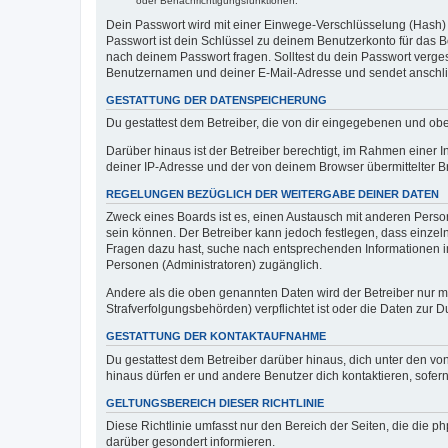
oder Benachrichtigungsfunktionen.
Dein Passwort wird mit einer Einwege-Verschlüsselung (Hash) g
Passwort ist dein Schlüssel zu deinem Benutzerkonto für das Bo
nach deinem Passwort fragen. Solltest du dein Passwort verg
Benutzernamen und deiner E-Mail-Adresse und sendet anschlie
GESTATTUNG DER DATENSPEICHERUNG
Du gestattest dem Betreiber, die von dir eingegebenen und ob
Darüber hinaus ist der Betreiber berechtigt, im Rahmen einer
deiner IP-Adresse und der von deinem Browser übermittelter B
REGELUNGEN BEZÜGLICH DER WEITERGABE DEINER DATEN
Zweck eines Boards ist es, einen Austausch mit anderen Personen
sein können. Der Betreiber kann jedoch festlegen, dass einzeln
Fragen dazu hast, suche nach entsprechenden Informationen im 
Personen (Administratoren) zugänglich.
Andere als die oben genannten Daten wird der Betreiber nur mit
Strafverfolgungsbehörden) verpflichtet ist oder die Daten zur D
GESTATTUNG DER KONTAKTAUFNAHME
Du gestattest dem Betreiber darüber hinaus, dich unter den von
hinaus dürfen er und andere Benutzer dich kontaktieren, sofern
GELTUNGSBEREICH DIESER RICHTLINIE
Diese Richtlinie umfasst nur den Bereich der Seiten, die die 
darüber gesondert informieren.