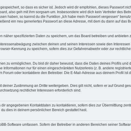
espeichert, so dass es sicher ist. Jedoch wird dir empfohlen, dieses Passwort ni
ard, also geh mit ihm sorgsam um. Insbesondere wird dich kein Vertreter des Betre
essen haben, so kannst du die Funktion „Ich habe mein Passwort vergessen“ benut
ßend ein neu generiertes Passwort an diese Adresse, mit dem du dann auf das Bo
en näher spezifizierten Daten zu speichern, um das Board betreiben und anbieten 
 Interessenabwägung zwischen deinen und seinen Interessen sowie den Interessen D
rowser-Kennung zu speichern, sofern dies zur Gefahrenabwehr oder zur rechtlichen
 zu ermöglichen. Du bist dir daher bewusst, dass die Daten deines Profils und die 
e Informationen nur für einen eingeschränkten Nutzerkreis (z. B. andere registriert
Forum oder kontaktiere den Betreiber. Die E-Mail-Adresse aus deinem Profil ist d
 deiner Zustimmung an Dritte weitergeben. Dies gilt nicht, sofern er auf Grund ge
urchsetzung rechtlicher Interessen erforderlich sind.
 dir angegebenen Kontaktdaten zu kontaktieren, sofern dies zur Übermittlung zentra
 du dies in deinem persönlichen Bereich gestattet hast.
phpBB-Software umfassen. Sofern der Betreiber in anderen Bereichen seiner Softwa