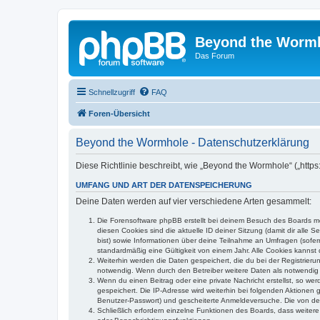
Beyond the Worm
Das Forum
Schnellzugriff
FAQ
Foren-Übersicht
Beyond the Wormhole - Datenschutzerklärung
Diese Richtlinie beschreibt, wie „Beyond the Wormhole“ („htt
UMFANG UND ART DER DATENSPEICHERUNG
Deine Daten werden auf vier verschiedene Arten gesammelt:
Die Forensoftware phpBB erstellt bei deinem Besuch des Boards meh
diesen Cookies sind die aktuelle ID deiner Sitzung (damit dir alle
bist) sowie Informationen über deine Teilnahme an Umfragen (sofer
standardmäßig eine Gültigkeit von einem Jahr. Alle Cookies kannst d
Weiterhin werden die Daten gespeichert, die du bei der Registrieru
notwendig. Wenn durch den Betreiber weitere Daten als notwendig fe
Wenn du einen Beitrag oder eine private Nachricht erstellst, so we
gespeichert. Die IP-Adresse wird weiterhin bei folgenden Aktionen
Benutzer-Passwort) und gescheiterte Anmeldeversuche. Die von dein
Schließlich erfordern einzelne Funktionen des Boards, dass weite