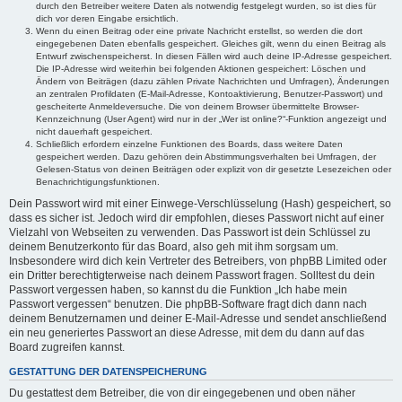
durch den Betreiber weitere Daten als notwendig festgelegt wurden, so ist dies für
dich vor deren Eingabe ersichtlich.
Wenn du einen Beitrag oder eine private Nachricht erstellst, so werden die dort
eingegebenen Daten ebenfalls gespeichert. Gleiches gilt, wenn du einen Beitrag als
Entwurf zwischenspeicherst. In diesen Fällen wird auch deine IP-Adresse gespeichert.
Die IP-Adresse wird weiterhin bei folgenden Aktionen gespeichert: Löschen und
Ändern von Beiträgen (dazu zählen Private Nachrichten und Umfragen), Änderungen
an zentralen Profildaten (E-Mail-Adresse, Kontoaktivierung, Benutzer-Passwort) und
gescheiterte Anmeldeversuche. Die von deinem Browser übermittelte Browser-
Kennzeichnung (User Agent) wird nur in der „Wer ist online?“-Funktion angezeigt und
nicht dauerhaft gespeichert.
Schließlich erfordern einzelne Funktionen des Boards, dass weitere Daten
gespeichert werden. Dazu gehören dein Abstimmungsverhalten bei Umfragen, der
Gelesen-Status von deinen Beiträgen oder explizit von dir gesetzte Lesezeichen oder
Benachrichtigungsfunktionen.
Dein Passwort wird mit einer Einwege-Verschlüsselung (Hash) gespeichert, so
dass es sicher ist. Jedoch wird dir empfohlen, dieses Passwort nicht auf einer
Vielzahl von Webseiten zu verwenden. Das Passwort ist dein Schlüssel zu
deinem Benutzerkonto für das Board, also geh mit ihm sorgsam um.
Insbesondere wird dich kein Vertreter des Betreibers, von phpBB Limited oder
ein Dritter berechtigterweise nach deinem Passwort fragen. Solltest du dein
Passwort vergessen haben, so kannst du die Funktion „Ich habe mein
Passwort vergessen“ benutzen. Die phpBB-Software fragt dich dann nach
deinem Benutzernamen und deiner E-Mail-Adresse und sendet anschließend
ein neu generiertes Passwort an diese Adresse, mit dem du dann auf das
Board zugreifen kannst.
GESTATTUNG DER DATENSPEICHERUNG
Du gestattest dem Betreiber, die von dir eingegebenen und oben näher