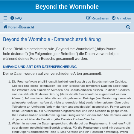
Beyond the Wormhole
FAQ
Registrieren
Anmelden
S
Foren-Übersicht
u
Beyond the Wormhole - Datenschutzerklärung
c
h
Diese Richtlinie beschreibt, wie „Beyond the Wormhole“ („https://worm-
hole.de/forum“) (im Folgenden „der Betreiber“) die Daten verwendet, die
e
während deines Foren-Besuchs gesammelt werden.
UMFANG UND ART DER DATENSPEICHERUNG
Deine Daten werden auf vier verschiedene Arten gesammelt:
Die Forensoftware phpBB erstellt bei deinem Besuch des Boards mehrere Cookies.
Cookies sind kleine Textdateien, die dein Browser als temporäre Dateien ablegt und
die zwischen den einzelnen Aufrufen des Boards erhalten bleiben. In diesen Cookies
sind die aktuelle ID deiner Sitzung (damit dir alle Seitenaufrufe zugeordnet werden
können), Informationen über die von dir gelesenen Beiträge (zur Markierung dieser als
gelesen/ungelesen; sofern du nicht angemeldet bist) sowie Informationen über deine
Teilnahme an Umfragen (sofern du nicht angemeldet bist) gespeichert. Ferner werden
deine Benutzer-ID, ein Authentifizierungsschlüssel und eine Session-ID gespeichert.
Die Cookies haben standardmäßig eine Gültigkeit von einem Jahr. Alle Cookies kannst
du jederzeit über die Funktion „Alle Cookies löschen“ löschen.
Weiterhin werden die Daten gespeichert, die du bei der Registrierung, in deinem Profil
oder deinem persönlichem Bereich angibst. Für die Registrierung sind mindestens ein
eindeutiger Benutzername, eine E-Mail-Adresse und ein Passwort notwendig. Wenn