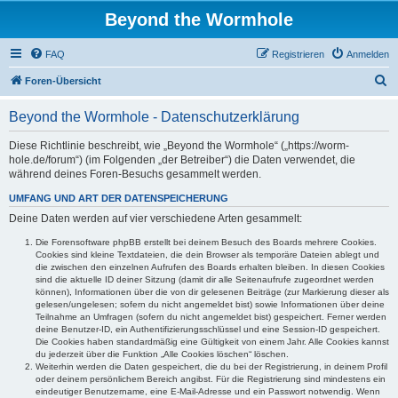
Beyond the Wormhole
FAQ
Registrieren
Anmelden
S
Foren-Übersicht
u
Beyond the Wormhole - Datenschutzerklärung
c
h
Diese Richtlinie beschreibt, wie „Beyond the Wormhole“ („https://worm-
hole.de/forum“) (im Folgenden „der Betreiber“) die Daten verwendet, die
e
während deines Foren-Besuchs gesammelt werden.
UMFANG UND ART DER DATENSPEICHERUNG
Deine Daten werden auf vier verschiedene Arten gesammelt:
Die Forensoftware phpBB erstellt bei deinem Besuch des Boards mehrere Cookies.
Cookies sind kleine Textdateien, die dein Browser als temporäre Dateien ablegt und
die zwischen den einzelnen Aufrufen des Boards erhalten bleiben. In diesen Cookies
sind die aktuelle ID deiner Sitzung (damit dir alle Seitenaufrufe zugeordnet werden
können), Informationen über die von dir gelesenen Beiträge (zur Markierung dieser als
gelesen/ungelesen; sofern du nicht angemeldet bist) sowie Informationen über deine
Teilnahme an Umfragen (sofern du nicht angemeldet bist) gespeichert. Ferner werden
deine Benutzer-ID, ein Authentifizierungsschlüssel und eine Session-ID gespeichert.
Die Cookies haben standardmäßig eine Gültigkeit von einem Jahr. Alle Cookies kannst
du jederzeit über die Funktion „Alle Cookies löschen“ löschen.
Weiterhin werden die Daten gespeichert, die du bei der Registrierung, in deinem Profil
oder deinem persönlichem Bereich angibst. Für die Registrierung sind mindestens ein
eindeutiger Benutzername, eine E-Mail-Adresse und ein Passwort notwendig. Wenn