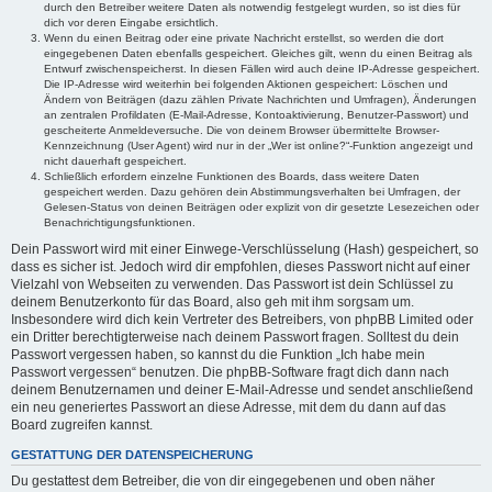
durch den Betreiber weitere Daten als notwendig festgelegt wurden, so ist dies für
dich vor deren Eingabe ersichtlich.
Wenn du einen Beitrag oder eine private Nachricht erstellst, so werden die dort
eingegebenen Daten ebenfalls gespeichert. Gleiches gilt, wenn du einen Beitrag als
Entwurf zwischenspeicherst. In diesen Fällen wird auch deine IP-Adresse gespeichert.
Die IP-Adresse wird weiterhin bei folgenden Aktionen gespeichert: Löschen und
Ändern von Beiträgen (dazu zählen Private Nachrichten und Umfragen), Änderungen
an zentralen Profildaten (E-Mail-Adresse, Kontoaktivierung, Benutzer-Passwort) und
gescheiterte Anmeldeversuche. Die von deinem Browser übermittelte Browser-
Kennzeichnung (User Agent) wird nur in der „Wer ist online?“-Funktion angezeigt und
nicht dauerhaft gespeichert.
Schließlich erfordern einzelne Funktionen des Boards, dass weitere Daten
gespeichert werden. Dazu gehören dein Abstimmungsverhalten bei Umfragen, der
Gelesen-Status von deinen Beiträgen oder explizit von dir gesetzte Lesezeichen oder
Benachrichtigungsfunktionen.
Dein Passwort wird mit einer Einwege-Verschlüsselung (Hash) gespeichert, so
dass es sicher ist. Jedoch wird dir empfohlen, dieses Passwort nicht auf einer
Vielzahl von Webseiten zu verwenden. Das Passwort ist dein Schlüssel zu
deinem Benutzerkonto für das Board, also geh mit ihm sorgsam um.
Insbesondere wird dich kein Vertreter des Betreibers, von phpBB Limited oder
ein Dritter berechtigterweise nach deinem Passwort fragen. Solltest du dein
Passwort vergessen haben, so kannst du die Funktion „Ich habe mein
Passwort vergessen“ benutzen. Die phpBB-Software fragt dich dann nach
deinem Benutzernamen und deiner E-Mail-Adresse und sendet anschließend
ein neu generiertes Passwort an diese Adresse, mit dem du dann auf das
Board zugreifen kannst.
GESTATTUNG DER DATENSPEICHERUNG
Du gestattest dem Betreiber, die von dir eingegebenen und oben näher