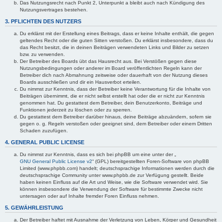
Das Nutzungsrecht nach Punkt 2, Unterpunkt a bleibt auch nach Kündigung des
Nutzungsvertrages bestehen.
3. PFLICHTEN DES NUTZERS
Du erklärst mit der Erstellung eines Beitrags, dass er keine Inhalte enthält, die gegen
geltendes Recht oder die guten Sitten verstoßen. Du erklärst insbesondere, dass du
das Recht besitzt, die in deinen Beiträgen verwendeten Links und Bilder zu setzen
bzw. zu verwenden.
Der Betreiber des Boards übt das Hausrecht aus. Bei Verstößen gegen diese
Nutzungsbedingungen oder anderer im Board veröffentlichten Regeln kann der
Betreiber dich nach Abmahnung zeitweise oder dauerhaft von der Nutzung dieses
Boards ausschließen und dir ein Hausverbot erteilen.
Du nimmst zur Kenntnis, dass der Betreiber keine Verantwortung für die Inhalte von
Beiträgen übernimmt, die er nicht selbst erstellt hat oder die er nicht zur Kenntnis
genommen hat. Du gestattest dem Betreiber, dein Benutzerkonto, Beiträge und
Funktionen jederzeit zu löschen oder zu sperren.
Du gestattest dem Betreiber darüber hinaus, deine Beiträge abzuändern, sofern sie
gegen o. g. Regeln verstoßen oder geeignet sind, dem Betreiber oder einem Dritten
Schaden zuzufügen.
4. GENERAL PUBLIC LICENSE
Du nimmst zur Kenntnis, dass es sich bei phpBB um eine unter der „
GNU General Public License v2
“ (GPL) bereitgestellten Foren-Software von phpBB
Limited (www.phpbb.com) handelt; deutschsprachige Informationen werden durch die
deutschsprachige Community unter www.phpbb.de zur Verfügung gestellt. Beide
haben keinen Einfluss auf die Art und Weise, wie die Software verwendet wird. Sie
können insbesondere die Verwendung der Software für bestimmte Zwecke nicht
untersagen oder auf Inhalte fremder Foren Einfluss nehmen.
5. GEWÄHRLEISTUNG
Der Betreiber haftet mit Ausnahme der Verletzung von Leben, Körper und Gesundheit