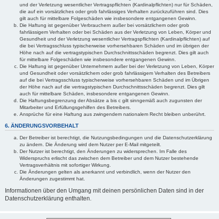
und der Verletzung wesentlicher Vertragspflichten (Kardinalpflichten) nur für Schäden,
die auf ein vorsätzliches oder grob fahrlässiges Verhalten zurückzuführen sind. Dies
gilt auch für mittelbare Folgeschäden wie insbesondere entgangenen Gewinn.
Die Haftung ist gegenüber Verbrauchern außer bei vorsätzlichem oder grob
fahrlässigem Verhalten oder bei Schäden aus der Verletzung von Leben, Körper und
Gesundheit und der Verletzung wesentlicher Vertragspflichten (Kardinalpflichten) auf
die bei Vertragsschluss typischerweise vorhersehbaren Schäden und im übrigen der
Höhe nach auf die vertragstypischen Durchschnittsschäden begrenzt. Dies gilt auch
für mittelbare Folgeschäden wie insbesondere entgangenen Gewinn.
Die Haftung ist gegenüber Unternehmern außer bei der Verletzung von Leben, Körper
und Gesundheit oder vorsätzlichem oder grob fahrlässigem Verhalten des Betreibers
auf die bei Vertragsschluss typischerweise vorhersehbaren Schäden und im Übrigen
der Höhe nach auf die vertragstypischen Durchschnittsschäden begrenzt. Dies gilt
auch für mittelbare Schäden, insbesondere entgangenen Gewinn.
Die Haftungsbegrenzung der Absätze a bis c gilt sinngemäß auch zugunsten der
Mitarbeiter und Erfüllungsgehilfen des Betreibers.
Ansprüche für eine Haftung aus zwingendem nationalem Recht bleiben unberührt.
6. ÄNDERUNGSVORBEHALT
Der Betreiber ist berechtigt, die Nutzungsbedingungen und die Datenschutzerklärung
zu ändern. Die Änderung wird dem Nutzer per E-Mail mitgeteilt.
Der Nutzer ist berechtigt, den Änderungen zu widersprechen. Im Falle des
Widerspruchs erlischt das zwischen dem Betreiber und dem Nutzer bestehende
Vertragsverhältnis mit sofortiger Wirkung.
Die Änderungen gelten als anerkannt und verbindlich, wenn der Nutzer den
Änderungen zugestimmt hat.
Informationen über den Umgang mit deinen persönlichen Daten sind in der
Datenschutzerklärung enthalten.