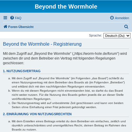
Beyond the Wormhole
FAQ
Anmelden
S
Foren-Übersicht
u
Sprache:
c
Beyond the Wormhole - Registrierung
h
Mit dem Zugriff auf „Beyond the Wormhole“ („https://worm-hole.de/forum“) wird
e
zwischen dir und dem Betreiber ein Vertrag mit folgenden Regelungen
geschlossen:
1. NUTZUNGSVERTRAG
Mit dem Zugriff auf „Beyond the Wormhole“ (im Folgenden „das Board“) schließt du
einen Nutzungsvertrag mit dem Betreiber des Boards ab (im Folgenden „Betreiber“)
und erklärst dich mit den nachfolgenden Regelungen einverstanden.
Wenn du mit diesen Regelungen nicht einverstanden bist, so darfst du das Board
nicht weiter nutzen. Für die Nutzung des Boards gelten jeweils die an dieser Stelle
veröffentlichten Regelungen.
Der Nutzungsvertrag wird auf unbestimmte Zeit geschlossen und kann von beiden
Seiten ohne Einhaltung einer Frist jederzeit gekündigt werden.
2. EINRÄUMUNG VON NUTZUNGSRECHTEN
Mit dem Erstellen eines Beitrags erteilst du dem Betreiber ein einfaches, zeitlich und
räumlich unbeschränktes und unentgeltliches Recht, deinen Beitrag im Rahmen des
Boards zu nutzen.