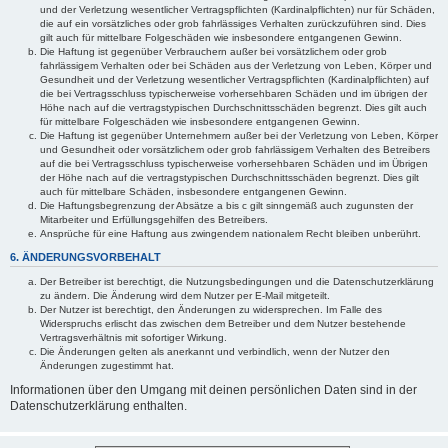
und der Verletzung wesentlicher Vertragspflichten (Kardinalpflichten) nur für Schäden,
die auf ein vorsätzliches oder grob fahrlässiges Verhalten zurückzuführen sind. Dies
gilt auch für mittelbare Folgeschäden wie insbesondere entgangenen Gewinn.
Die Haftung ist gegenüber Verbrauchern außer bei vorsätzlichem oder grob
fahrlässigem Verhalten oder bei Schäden aus der Verletzung von Leben, Körper und
Gesundheit und der Verletzung wesentlicher Vertragspflichten (Kardinalpflichten) auf
die bei Vertragsschluss typischerweise vorhersehbaren Schäden und im übrigen der
Höhe nach auf die vertragstypischen Durchschnittsschäden begrenzt. Dies gilt auch
für mittelbare Folgeschäden wie insbesondere entgangenen Gewinn.
Die Haftung ist gegenüber Unternehmern außer bei der Verletzung von Leben, Körper
und Gesundheit oder vorsätzlichem oder grob fahrlässigem Verhalten des Betreibers
auf die bei Vertragsschluss typischerweise vorhersehbaren Schäden und im Übrigen
der Höhe nach auf die vertragstypischen Durchschnittsschäden begrenzt. Dies gilt
auch für mittelbare Schäden, insbesondere entgangenen Gewinn.
Die Haftungsbegrenzung der Absätze a bis c gilt sinngemäß auch zugunsten der
Mitarbeiter und Erfüllungsgehilfen des Betreibers.
Ansprüche für eine Haftung aus zwingendem nationalem Recht bleiben unberührt.
6. ÄNDERUNGSVORBEHALT
Der Betreiber ist berechtigt, die Nutzungsbedingungen und die Datenschutzerklärung
zu ändern. Die Änderung wird dem Nutzer per E-Mail mitgeteilt.
Der Nutzer ist berechtigt, den Änderungen zu widersprechen. Im Falle des
Widerspruchs erlischt das zwischen dem Betreiber und dem Nutzer bestehende
Vertragsverhältnis mit sofortiger Wirkung.
Die Änderungen gelten als anerkannt und verbindlich, wenn der Nutzer den
Änderungen zugestimmt hat.
Informationen über den Umgang mit deinen persönlichen Daten sind in der
Datenschutzerklärung enthalten.