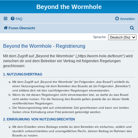
Beyond the Wormhole
FAQ
Anmelden
S
Foren-Übersicht
u
Sprache:
c
Beyond the Wormhole - Registrierung
h
Mit dem Zugriff auf „Beyond the Wormhole“ („https://worm-hole.de/forum“) wird
e
zwischen dir und dem Betreiber ein Vertrag mit folgenden Regelungen
geschlossen:
1. NUTZUNGSVERTRAG
Mit dem Zugriff auf „Beyond the Wormhole“ (im Folgenden „das Board“) schließt du
einen Nutzungsvertrag mit dem Betreiber des Boards ab (im Folgenden „Betreiber“)
und erklärst dich mit den nachfolgenden Regelungen einverstanden.
Wenn du mit diesen Regelungen nicht einverstanden bist, so darfst du das Board
nicht weiter nutzen. Für die Nutzung des Boards gelten jeweils die an dieser Stelle
veröffentlichten Regelungen.
Der Nutzungsvertrag wird auf unbestimmte Zeit geschlossen und kann von beiden
Seiten ohne Einhaltung einer Frist jederzeit gekündigt werden.
2. EINRÄUMUNG VON NUTZUNGSRECHTEN
Mit dem Erstellen eines Beitrags erteilst du dem Betreiber ein einfaches, zeitlich und
räumlich unbeschränktes und unentgeltliches Recht, deinen Beitrag im Rahmen des
Boards zu nutzen.