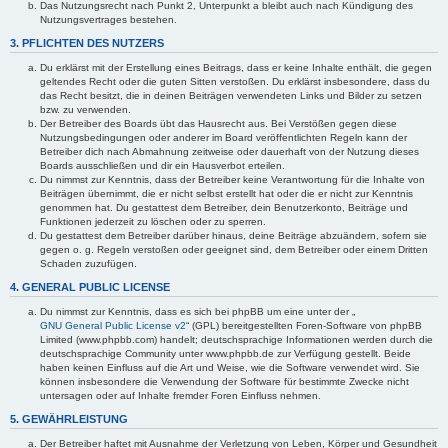
Das Nutzungsrecht nach Punkt 2, Unterpunkt a bleibt auch nach Kündigung des
Nutzungsvertrages bestehen.
3. PFLICHTEN DES NUTZERS
Du erklärst mit der Erstellung eines Beitrags, dass er keine Inhalte enthält, die gegen
geltendes Recht oder die guten Sitten verstoßen. Du erklärst insbesondere, dass du
das Recht besitzt, die in deinen Beiträgen verwendeten Links und Bilder zu setzen
bzw. zu verwenden.
Der Betreiber des Boards übt das Hausrecht aus. Bei Verstößen gegen diese
Nutzungsbedingungen oder anderer im Board veröffentlichten Regeln kann der
Betreiber dich nach Abmahnung zeitweise oder dauerhaft von der Nutzung dieses
Boards ausschließen und dir ein Hausverbot erteilen.
Du nimmst zur Kenntnis, dass der Betreiber keine Verantwortung für die Inhalte von
Beiträgen übernimmt, die er nicht selbst erstellt hat oder die er nicht zur Kenntnis
genommen hat. Du gestattest dem Betreiber, dein Benutzerkonto, Beiträge und
Funktionen jederzeit zu löschen oder zu sperren.
Du gestattest dem Betreiber darüber hinaus, deine Beiträge abzuändern, sofern sie
gegen o. g. Regeln verstoßen oder geeignet sind, dem Betreiber oder einem Dritten
Schaden zuzufügen.
4. GENERAL PUBLIC LICENSE
Du nimmst zur Kenntnis, dass es sich bei phpBB um eine unter der „
GNU General Public License v2
“ (GPL) bereitgestellten Foren-Software von phpBB
Limited (www.phpbb.com) handelt; deutschsprachige Informationen werden durch die
deutschsprachige Community unter www.phpbb.de zur Verfügung gestellt. Beide
haben keinen Einfluss auf die Art und Weise, wie die Software verwendet wird. Sie
können insbesondere die Verwendung der Software für bestimmte Zwecke nicht
untersagen oder auf Inhalte fremder Foren Einfluss nehmen.
5. GEWÄHRLEISTUNG
Der Betreiber haftet mit Ausnahme der Verletzung von Leben, Körper und Gesundheit