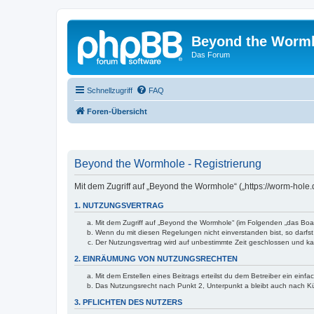
Beyond the Worm
Das Forum
Schnellzugriff
FAQ
Foren-Übersicht
Beyond the Wormhole - Registrierung
Mit dem Zugriff auf „Beyond the Wormhole“ („https://worm-hole
1. NUTZUNGSVERTRAG
Mit dem Zugriff auf „Beyond the Wormhole“ (im Folgenden „das Boar
Wenn du mit diesen Regelungen nicht einverstanden bist, so darfst 
Der Nutzungsvertrag wird auf unbestimmte Zeit geschlossen und kan
2. EINRÄUMUNG VON NUTZUNGSRECHTEN
Mit dem Erstellen eines Beitrags erteilst du dem Betreiber ein ein
Das Nutzungsrecht nach Punkt 2, Unterpunkt a bleibt auch nach 
3. PFLICHTEN DES NUTZERS