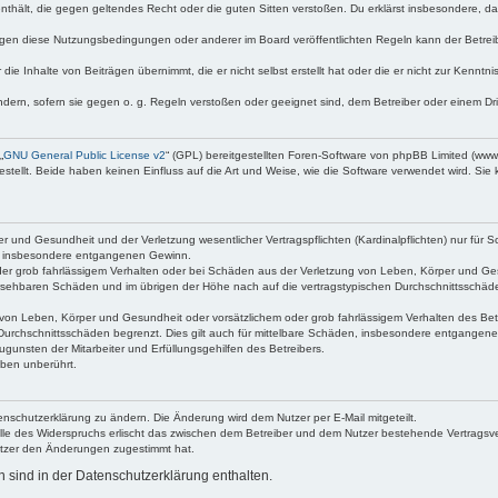
e enthält, die gegen geltendes Recht oder die guten Sitten verstoßen. Du erklärst insbesondere, 
egen diese Nutzungsbedingungen oder anderer im Board veröffentlichten Regeln kann der Betre
die Inhalte von Beiträgen übernimmt, die er nicht selbst erstellt hat oder die er nicht zur Kenn
ndern, sofern sie gegen o. g. Regeln verstoßen oder geeignet sind, dem Betreiber oder einem D
„
GNU General Public License v2
“ (GPL) bereitgestellten Foren-Software von phpBB Limited (ww
ellt. Beide haben keinen Einfluss auf die Art und Weise, wie die Software verwendet wird. Si
 und Gesundheit und der Verletzung wesentlicher Vertragspflichten (Kardinalpflichten) nur für Sc
wie insbesondere entgangenen Gewinn.
der grob fahrlässigem Verhalten oder bei Schäden aus der Verletzung von Leben, Körper und Ges
rhersehbaren Schäden und im übrigen der Höhe nach auf die vertragstypischen Durchschnittsschäde
von Leben, Körper und Gesundheit oder vorsätzlichem oder grob fahrlässigem Verhalten des Betr
Durchschnittsschäden begrenzt. Dies gilt auch für mittelbare Schäden, insbesondere entgangen
gunsten der Mitarbeiter und Erfüllungsgehilfen des Betreibers.
ben unberührt.
enschutzerklärung zu ändern. Die Änderung wird dem Nutzer per E-Mail mitgeteilt.
lle des Widerspruchs erlischt das zwischen dem Betreiber und dem Nutzer bestehende Vertragsverh
utzer den Änderungen zugestimmt hat.
sind in der Datenschutzerklärung enthalten.