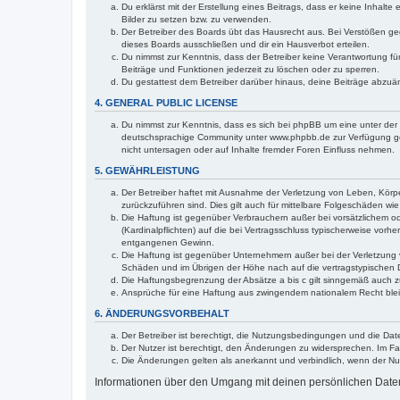
Du erklärst mit der Erstellung eines Beitrags, dass er keine Inhalt
Bilder zu setzen bzw. zu verwenden.
Der Betreiber des Boards übt das Hausrecht aus. Bei Verstößen g
dieses Boards ausschließen und dir ein Hausverbot erteilen.
Du nimmst zur Kenntnis, dass der Betreiber keine Verantwortung für 
Beiträge und Funktionen jederzeit zu löschen oder zu sperren.
Du gestattest dem Betreiber darüber hinaus, deine Beiträge abzuä
4. GENERAL PUBLIC LICENSE
Du nimmst zur Kenntnis, dass es sich bei phpBB um eine unter der 
deutschsprachige Community unter www.phpbb.de zur Verfügung gest
nicht untersagen oder auf Inhalte fremder Foren Einfluss nehmen.
5. GEWÄHRLEISTUNG
Der Betreiber haftet mit Ausnahme der Verletzung von Leben, Körper
zurückzuführen sind. Dies gilt auch für mittelbare Folgeschäden 
Die Haftung ist gegenüber Verbrauchern außer bei vorsätzlichem o
(Kardinalpflichten) auf die bei Vertragsschluss typischerweise vo
entgangenen Gewinn.
Die Haftung ist gegenüber Unternehmern außer bei der Verletzung 
Schäden und im Übrigen der Höhe nach auf die vertragstypischen 
Die Haftungsbegrenzung der Absätze a bis c gilt sinngemäß auch zu
Ansprüche für eine Haftung aus zwingendem nationalem Recht blei
6. ÄNDERUNGSVORBEHALT
Der Betreiber ist berechtigt, die Nutzungsbedingungen und die Dat
Der Nutzer ist berechtigt, den Änderungen zu widersprechen. Im Fa
Die Änderungen gelten als anerkannt und verbindlich, wenn der N
Informationen über den Umgang mit deinen persönlichen Daten 