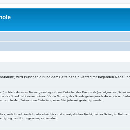
hole
.de/forum“) wird zwischen dir und dem Betreiber ein Vertrag mit folgenden Regelu
d“) schließt du einen Nutzungsvertrag mit dem Betreiber des Boards ab (im Folgenden „Betreibe
du das Board nicht weiter nutzen. Für die Nutzung des Boards gelten jeweils die an dieser Stell
n von beiden Seiten ohne Einhaltung einer Frist jederzeit gekündigt werden.
faches, zeitlich und räumlich unbeschränktes und unentgeltliches Recht, deinen Beitrag im Rahme
Kündigung des Nutzungsvertrages bestehen.