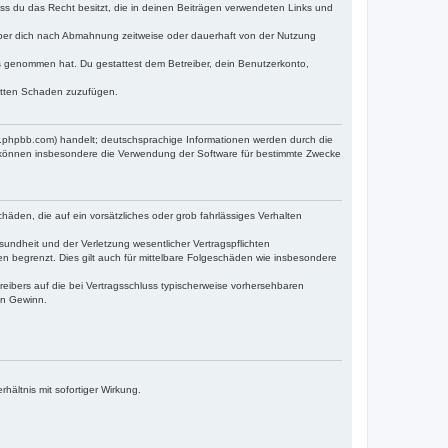
dass du das Recht besitzt, die in deinen Beiträgen verwendeten Links und
iber dich nach Abmahnung zeitweise oder dauerhaft von der Nutzung
tnis genommen hat. Du gestattest dem Betreiber, dein Benutzerkonto,
ritten Schaden zuzufügen.
w.phpbb.com) handelt; deutschsprachige Informationen werden durch die
e können insbesondere die Verwendung der Software für bestimmte Zwecke
häden, die auf ein vorsätzliches oder grob fahrlässiges Verhalten
undheit und der Verletzung wesentlicher Vertragspflichten
n begrenzt. Dies gilt auch für mittelbare Folgeschäden wie insbesondere
eibers auf die bei Vertragsschluss typischerweise vorhersehbaren
en Gewinn.
ältnis mit sofortiger Wirkung.