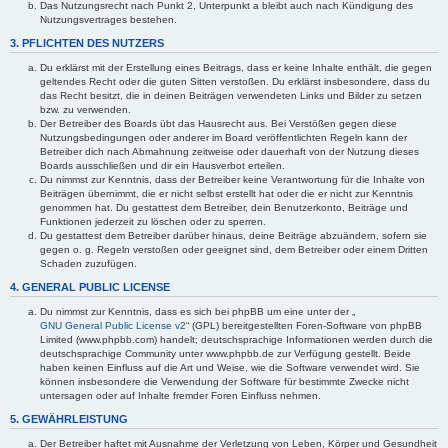
Das Nutzungsrecht nach Punkt 2, Unterpunkt a bleibt auch nach Kündigung des
Nutzungsvertrages bestehen.
3. PFLICHTEN DES NUTZERS
Du erklärst mit der Erstellung eines Beitrags, dass er keine Inhalte enthält, die gegen
geltendes Recht oder die guten Sitten verstoßen. Du erklärst insbesondere, dass du
das Recht besitzt, die in deinen Beiträgen verwendeten Links und Bilder zu setzen
bzw. zu verwenden.
Der Betreiber des Boards übt das Hausrecht aus. Bei Verstößen gegen diese
Nutzungsbedingungen oder anderer im Board veröffentlichten Regeln kann der
Betreiber dich nach Abmahnung zeitweise oder dauerhaft von der Nutzung dieses
Boards ausschließen und dir ein Hausverbot erteilen.
Du nimmst zur Kenntnis, dass der Betreiber keine Verantwortung für die Inhalte von
Beiträgen übernimmt, die er nicht selbst erstellt hat oder die er nicht zur Kenntnis
genommen hat. Du gestattest dem Betreiber, dein Benutzerkonto, Beiträge und
Funktionen jederzeit zu löschen oder zu sperren.
Du gestattest dem Betreiber darüber hinaus, deine Beiträge abzuändern, sofern sie
gegen o. g. Regeln verstoßen oder geeignet sind, dem Betreiber oder einem Dritten
Schaden zuzufügen.
4. GENERAL PUBLIC LICENSE
Du nimmst zur Kenntnis, dass es sich bei phpBB um eine unter der „
GNU General Public License v2
“ (GPL) bereitgestellten Foren-Software von phpBB
Limited (www.phpbb.com) handelt; deutschsprachige Informationen werden durch die
deutschsprachige Community unter www.phpbb.de zur Verfügung gestellt. Beide
haben keinen Einfluss auf die Art und Weise, wie die Software verwendet wird. Sie
können insbesondere die Verwendung der Software für bestimmte Zwecke nicht
untersagen oder auf Inhalte fremder Foren Einfluss nehmen.
5. GEWÄHRLEISTUNG
Der Betreiber haftet mit Ausnahme der Verletzung von Leben, Körper und Gesundheit