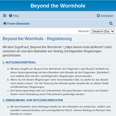
Beyond the Wormhole
FAQ
Anmelden
S
Foren-Übersicht
u
Sprache:
c
Beyond the Wormhole - Registrierung
h
Mit dem Zugriff auf „Beyond the Wormhole“ („https://worm-hole.de/forum“) wird
e
zwischen dir und dem Betreiber ein Vertrag mit folgenden Regelungen
geschlossen:
1. NUTZUNGSVERTRAG
Mit dem Zugriff auf „Beyond the Wormhole“ (im Folgenden „das Board“) schließt du
einen Nutzungsvertrag mit dem Betreiber des Boards ab (im Folgenden „Betreiber“)
und erklärst dich mit den nachfolgenden Regelungen einverstanden.
Wenn du mit diesen Regelungen nicht einverstanden bist, so darfst du das Board
nicht weiter nutzen. Für die Nutzung des Boards gelten jeweils die an dieser Stelle
veröffentlichten Regelungen.
Der Nutzungsvertrag wird auf unbestimmte Zeit geschlossen und kann von beiden
Seiten ohne Einhaltung einer Frist jederzeit gekündigt werden.
2. EINRÄUMUNG VON NUTZUNGSRECHTEN
Mit dem Erstellen eines Beitrags erteilst du dem Betreiber ein einfaches, zeitlich und
räumlich unbeschränktes und unentgeltliches Recht, deinen Beitrag im Rahmen des
Boards zu nutzen.