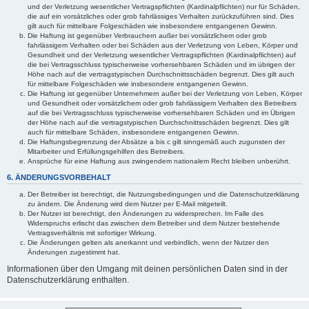
und der Verletzung wesentlicher Vertragspflichten (Kardinalpflichten) nur für Schäden,
die auf ein vorsätzliches oder grob fahrlässiges Verhalten zurückzuführen sind. Dies
gilt auch für mittelbare Folgeschäden wie insbesondere entgangenen Gewinn.
Die Haftung ist gegenüber Verbrauchern außer bei vorsätzlichem oder grob
fahrlässigem Verhalten oder bei Schäden aus der Verletzung von Leben, Körper und
Gesundheit und der Verletzung wesentlicher Vertragspflichten (Kardinalpflichten) auf
die bei Vertragsschluss typischerweise vorhersehbaren Schäden und im übrigen der
Höhe nach auf die vertragstypischen Durchschnittsschäden begrenzt. Dies gilt auch
für mittelbare Folgeschäden wie insbesondere entgangenen Gewinn.
Die Haftung ist gegenüber Unternehmern außer bei der Verletzung von Leben, Körper
und Gesundheit oder vorsätzlichem oder grob fahrlässigem Verhalten des Betreibers
auf die bei Vertragsschluss typischerweise vorhersehbaren Schäden und im Übrigen
der Höhe nach auf die vertragstypischen Durchschnittsschäden begrenzt. Dies gilt
auch für mittelbare Schäden, insbesondere entgangenen Gewinn.
Die Haftungsbegrenzung der Absätze a bis c gilt sinngemäß auch zugunsten der
Mitarbeiter und Erfüllungsgehilfen des Betreibers.
Ansprüche für eine Haftung aus zwingendem nationalem Recht bleiben unberührt.
6. ÄNDERUNGSVORBEHALT
Der Betreiber ist berechtigt, die Nutzungsbedingungen und die Datenschutzerklärung
zu ändern. Die Änderung wird dem Nutzer per E-Mail mitgeteilt.
Der Nutzer ist berechtigt, den Änderungen zu widersprechen. Im Falle des
Widerspruchs erlischt das zwischen dem Betreiber und dem Nutzer bestehende
Vertragsverhältnis mit sofortiger Wirkung.
Die Änderungen gelten als anerkannt und verbindlich, wenn der Nutzer den
Änderungen zugestimmt hat.
Informationen über den Umgang mit deinen persönlichen Daten sind in der
Datenschutzerklärung enthalten.