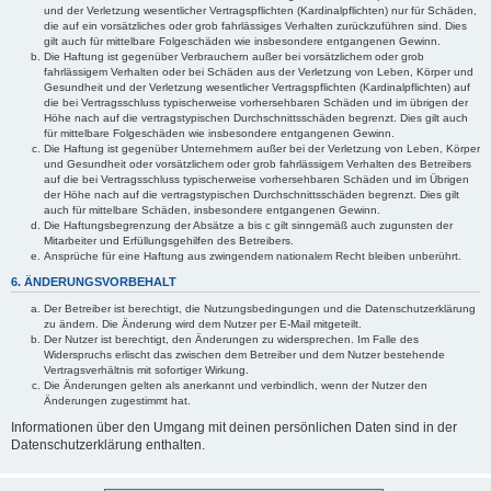
und der Verletzung wesentlicher Vertragspflichten (Kardinalpflichten) nur für Schäden,
die auf ein vorsätzliches oder grob fahrlässiges Verhalten zurückzuführen sind. Dies
gilt auch für mittelbare Folgeschäden wie insbesondere entgangenen Gewinn.
Die Haftung ist gegenüber Verbrauchern außer bei vorsätzlichem oder grob
fahrlässigem Verhalten oder bei Schäden aus der Verletzung von Leben, Körper und
Gesundheit und der Verletzung wesentlicher Vertragspflichten (Kardinalpflichten) auf
die bei Vertragsschluss typischerweise vorhersehbaren Schäden und im übrigen der
Höhe nach auf die vertragstypischen Durchschnittsschäden begrenzt. Dies gilt auch
für mittelbare Folgeschäden wie insbesondere entgangenen Gewinn.
Die Haftung ist gegenüber Unternehmern außer bei der Verletzung von Leben, Körper
und Gesundheit oder vorsätzlichem oder grob fahrlässigem Verhalten des Betreibers
auf die bei Vertragsschluss typischerweise vorhersehbaren Schäden und im Übrigen
der Höhe nach auf die vertragstypischen Durchschnittsschäden begrenzt. Dies gilt
auch für mittelbare Schäden, insbesondere entgangenen Gewinn.
Die Haftungsbegrenzung der Absätze a bis c gilt sinngemäß auch zugunsten der
Mitarbeiter und Erfüllungsgehilfen des Betreibers.
Ansprüche für eine Haftung aus zwingendem nationalem Recht bleiben unberührt.
6. ÄNDERUNGSVORBEHALT
Der Betreiber ist berechtigt, die Nutzungsbedingungen und die Datenschutzerklärung
zu ändern. Die Änderung wird dem Nutzer per E-Mail mitgeteilt.
Der Nutzer ist berechtigt, den Änderungen zu widersprechen. Im Falle des
Widerspruchs erlischt das zwischen dem Betreiber und dem Nutzer bestehende
Vertragsverhältnis mit sofortiger Wirkung.
Die Änderungen gelten als anerkannt und verbindlich, wenn der Nutzer den
Änderungen zugestimmt hat.
Informationen über den Umgang mit deinen persönlichen Daten sind in der
Datenschutzerklärung enthalten.