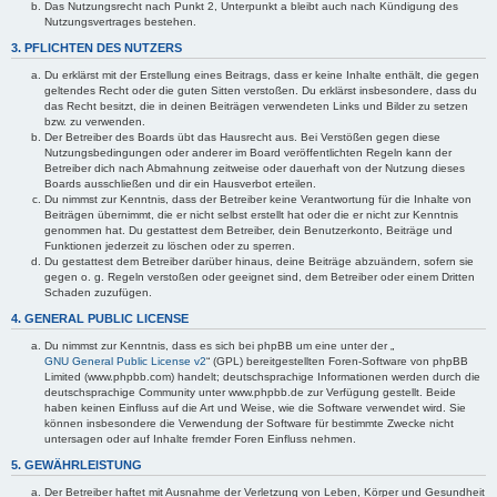
Das Nutzungsrecht nach Punkt 2, Unterpunkt a bleibt auch nach Kündigung des
Nutzungsvertrages bestehen.
3. PFLICHTEN DES NUTZERS
Du erklärst mit der Erstellung eines Beitrags, dass er keine Inhalte enthält, die gegen
geltendes Recht oder die guten Sitten verstoßen. Du erklärst insbesondere, dass du
das Recht besitzt, die in deinen Beiträgen verwendeten Links und Bilder zu setzen
bzw. zu verwenden.
Der Betreiber des Boards übt das Hausrecht aus. Bei Verstößen gegen diese
Nutzungsbedingungen oder anderer im Board veröffentlichten Regeln kann der
Betreiber dich nach Abmahnung zeitweise oder dauerhaft von der Nutzung dieses
Boards ausschließen und dir ein Hausverbot erteilen.
Du nimmst zur Kenntnis, dass der Betreiber keine Verantwortung für die Inhalte von
Beiträgen übernimmt, die er nicht selbst erstellt hat oder die er nicht zur Kenntnis
genommen hat. Du gestattest dem Betreiber, dein Benutzerkonto, Beiträge und
Funktionen jederzeit zu löschen oder zu sperren.
Du gestattest dem Betreiber darüber hinaus, deine Beiträge abzuändern, sofern sie
gegen o. g. Regeln verstoßen oder geeignet sind, dem Betreiber oder einem Dritten
Schaden zuzufügen.
4. GENERAL PUBLIC LICENSE
Du nimmst zur Kenntnis, dass es sich bei phpBB um eine unter der „
GNU General Public License v2
“ (GPL) bereitgestellten Foren-Software von phpBB
Limited (www.phpbb.com) handelt; deutschsprachige Informationen werden durch die
deutschsprachige Community unter www.phpbb.de zur Verfügung gestellt. Beide
haben keinen Einfluss auf die Art und Weise, wie die Software verwendet wird. Sie
können insbesondere die Verwendung der Software für bestimmte Zwecke nicht
untersagen oder auf Inhalte fremder Foren Einfluss nehmen.
5. GEWÄHRLEISTUNG
Der Betreiber haftet mit Ausnahme der Verletzung von Leben, Körper und Gesundheit