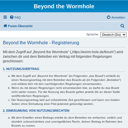
Beyond the Wormhole
FAQ
Anmelden
S
Foren-Übersicht
u
Sprache:
c
Beyond the Wormhole - Registrierung
h
Mit dem Zugriff auf „Beyond the Wormhole“ („https://worm-hole.de/forum“) wird
e
zwischen dir und dem Betreiber ein Vertrag mit folgenden Regelungen
geschlossen:
1. NUTZUNGSVERTRAG
Mit dem Zugriff auf „Beyond the Wormhole“ (im Folgenden „das Board“) schließt du
einen Nutzungsvertrag mit dem Betreiber des Boards ab (im Folgenden „Betreiber“)
und erklärst dich mit den nachfolgenden Regelungen einverstanden.
Wenn du mit diesen Regelungen nicht einverstanden bist, so darfst du das Board
nicht weiter nutzen. Für die Nutzung des Boards gelten jeweils die an dieser Stelle
veröffentlichten Regelungen.
Der Nutzungsvertrag wird auf unbestimmte Zeit geschlossen und kann von beiden
Seiten ohne Einhaltung einer Frist jederzeit gekündigt werden.
2. EINRÄUMUNG VON NUTZUNGSRECHTEN
Mit dem Erstellen eines Beitrags erteilst du dem Betreiber ein einfaches, zeitlich und
räumlich unbeschränktes und unentgeltliches Recht, deinen Beitrag im Rahmen des
Boards zu nutzen.