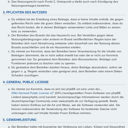
Das Nutzungsrecht nach Punkt 2, Unterpunkt a bleibt auch nach Kündigung des
Nutzungsvertrages bestehen.
3. PFLICHTEN DES NUTZERS
Du erklärst mit der Erstellung eines Beitrags, dass er keine Inhalte enthält, die gegen
geltendes Recht oder die guten Sitten verstoßen. Du erklärst insbesondere, dass du
das Recht besitzt, die in deinen Beiträgen verwendeten Links und Bilder zu setzen
bzw. zu verwenden.
Der Betreiber des Boards übt das Hausrecht aus. Bei Verstößen gegen diese
Nutzungsbedingungen oder anderer im Board veröffentlichten Regeln kann der
Betreiber dich nach Abmahnung zeitweise oder dauerhaft von der Nutzung dieses
Boards ausschließen und dir ein Hausverbot erteilen.
Du nimmst zur Kenntnis, dass der Betreiber keine Verantwortung für die Inhalte von
Beiträgen übernimmt, die er nicht selbst erstellt hat oder die er nicht zur Kenntnis
genommen hat. Du gestattest dem Betreiber, dein Benutzerkonto, Beiträge und
Funktionen jederzeit zu löschen oder zu sperren.
Du gestattest dem Betreiber darüber hinaus, deine Beiträge abzuändern, sofern sie
gegen o. g. Regeln verstoßen oder geeignet sind, dem Betreiber oder einem Dritten
Schaden zuzufügen.
4. GENERAL PUBLIC LICENSE
Du nimmst zur Kenntnis, dass es sich bei phpBB um eine unter der „
GNU General Public License v2
“ (GPL) bereitgestellten Foren-Software von phpBB
Limited (www.phpbb.com) handelt; deutschsprachige Informationen werden durch die
deutschsprachige Community unter www.phpbb.de zur Verfügung gestellt. Beide
haben keinen Einfluss auf die Art und Weise, wie die Software verwendet wird. Sie
können insbesondere die Verwendung der Software für bestimmte Zwecke nicht
untersagen oder auf Inhalte fremder Foren Einfluss nehmen.
5. GEWÄHRLEISTUNG
Der Betreiber haftet mit Ausnahme der Verletzung von Leben, Körper und Gesundheit