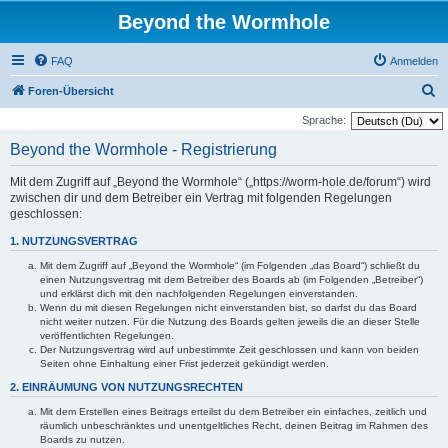
Beyond the Wormhole
FAQ
Anmelden
S
Foren-Übersicht
u
Sprache:
c
Beyond the Wormhole - Registrierung
h
Mit dem Zugriff auf „Beyond the Wormhole“ („https://worm-hole.de/forum“) wird
e
zwischen dir und dem Betreiber ein Vertrag mit folgenden Regelungen
geschlossen:
1. NUTZUNGSVERTRAG
Mit dem Zugriff auf „Beyond the Wormhole“ (im Folgenden „das Board“) schließt du
einen Nutzungsvertrag mit dem Betreiber des Boards ab (im Folgenden „Betreiber“)
und erklärst dich mit den nachfolgenden Regelungen einverstanden.
Wenn du mit diesen Regelungen nicht einverstanden bist, so darfst du das Board
nicht weiter nutzen. Für die Nutzung des Boards gelten jeweils die an dieser Stelle
veröffentlichten Regelungen.
Der Nutzungsvertrag wird auf unbestimmte Zeit geschlossen und kann von beiden
Seiten ohne Einhaltung einer Frist jederzeit gekündigt werden.
2. EINRÄUMUNG VON NUTZUNGSRECHTEN
Mit dem Erstellen eines Beitrags erteilst du dem Betreiber ein einfaches, zeitlich und
räumlich unbeschränktes und unentgeltliches Recht, deinen Beitrag im Rahmen des
Boards zu nutzen.