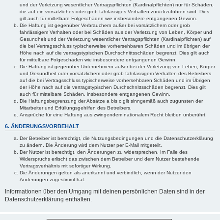
und der Verletzung wesentlicher Vertragspflichten (Kardinalpflichten) nur für Schäden,
die auf ein vorsätzliches oder grob fahrlässiges Verhalten zurückzuführen sind. Dies
gilt auch für mittelbare Folgeschäden wie insbesondere entgangenen Gewinn.
Die Haftung ist gegenüber Verbrauchern außer bei vorsätzlichem oder grob
fahrlässigem Verhalten oder bei Schäden aus der Verletzung von Leben, Körper und
Gesundheit und der Verletzung wesentlicher Vertragspflichten (Kardinalpflichten) auf
die bei Vertragsschluss typischerweise vorhersehbaren Schäden und im übrigen der
Höhe nach auf die vertragstypischen Durchschnittsschäden begrenzt. Dies gilt auch
für mittelbare Folgeschäden wie insbesondere entgangenen Gewinn.
Die Haftung ist gegenüber Unternehmern außer bei der Verletzung von Leben, Körper
und Gesundheit oder vorsätzlichem oder grob fahrlässigem Verhalten des Betreibers
auf die bei Vertragsschluss typischerweise vorhersehbaren Schäden und im Übrigen
der Höhe nach auf die vertragstypischen Durchschnittsschäden begrenzt. Dies gilt
auch für mittelbare Schäden, insbesondere entgangenen Gewinn.
Die Haftungsbegrenzung der Absätze a bis c gilt sinngemäß auch zugunsten der
Mitarbeiter und Erfüllungsgehilfen des Betreibers.
Ansprüche für eine Haftung aus zwingendem nationalem Recht bleiben unberührt.
6. ÄNDERUNGSVORBEHALT
Der Betreiber ist berechtigt, die Nutzungsbedingungen und die Datenschutzerklärung
zu ändern. Die Änderung wird dem Nutzer per E-Mail mitgeteilt.
Der Nutzer ist berechtigt, den Änderungen zu widersprechen. Im Falle des
Widerspruchs erlischt das zwischen dem Betreiber und dem Nutzer bestehende
Vertragsverhältnis mit sofortiger Wirkung.
Die Änderungen gelten als anerkannt und verbindlich, wenn der Nutzer den
Änderungen zugestimmt hat.
Informationen über den Umgang mit deinen persönlichen Daten sind in der
Datenschutzerklärung enthalten.