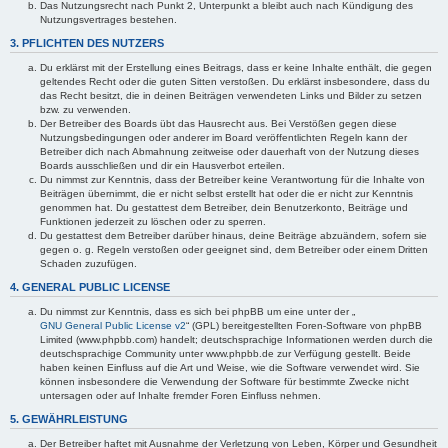
Das Nutzungsrecht nach Punkt 2, Unterpunkt a bleibt auch nach Kündigung des
Nutzungsvertrages bestehen.
3. PFLICHTEN DES NUTZERS
Du erklärst mit der Erstellung eines Beitrags, dass er keine Inhalte enthält, die gegen
geltendes Recht oder die guten Sitten verstoßen. Du erklärst insbesondere, dass du
das Recht besitzt, die in deinen Beiträgen verwendeten Links und Bilder zu setzen
bzw. zu verwenden.
Der Betreiber des Boards übt das Hausrecht aus. Bei Verstößen gegen diese
Nutzungsbedingungen oder anderer im Board veröffentlichten Regeln kann der
Betreiber dich nach Abmahnung zeitweise oder dauerhaft von der Nutzung dieses
Boards ausschließen und dir ein Hausverbot erteilen.
Du nimmst zur Kenntnis, dass der Betreiber keine Verantwortung für die Inhalte von
Beiträgen übernimmt, die er nicht selbst erstellt hat oder die er nicht zur Kenntnis
genommen hat. Du gestattest dem Betreiber, dein Benutzerkonto, Beiträge und
Funktionen jederzeit zu löschen oder zu sperren.
Du gestattest dem Betreiber darüber hinaus, deine Beiträge abzuändern, sofern sie
gegen o. g. Regeln verstoßen oder geeignet sind, dem Betreiber oder einem Dritten
Schaden zuzufügen.
4. GENERAL PUBLIC LICENSE
Du nimmst zur Kenntnis, dass es sich bei phpBB um eine unter der „
GNU General Public License v2
“ (GPL) bereitgestellten Foren-Software von phpBB
Limited (www.phpbb.com) handelt; deutschsprachige Informationen werden durch die
deutschsprachige Community unter www.phpbb.de zur Verfügung gestellt. Beide
haben keinen Einfluss auf die Art und Weise, wie die Software verwendet wird. Sie
können insbesondere die Verwendung der Software für bestimmte Zwecke nicht
untersagen oder auf Inhalte fremder Foren Einfluss nehmen.
5. GEWÄHRLEISTUNG
Der Betreiber haftet mit Ausnahme der Verletzung von Leben, Körper und Gesundheit