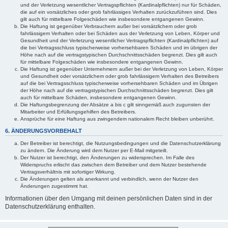
und der Verletzung wesentlicher Vertragspflichten (Kardinalpflichten) nur für Schäden,
die auf ein vorsätzliches oder grob fahrlässiges Verhalten zurückzuführen sind. Dies
gilt auch für mittelbare Folgeschäden wie insbesondere entgangenen Gewinn.
Die Haftung ist gegenüber Verbrauchern außer bei vorsätzlichem oder grob
fahrlässigem Verhalten oder bei Schäden aus der Verletzung von Leben, Körper und
Gesundheit und der Verletzung wesentlicher Vertragspflichten (Kardinalpflichten) auf
die bei Vertragsschluss typischerweise vorhersehbaren Schäden und im übrigen der
Höhe nach auf die vertragstypischen Durchschnittsschäden begrenzt. Dies gilt auch
für mittelbare Folgeschäden wie insbesondere entgangenen Gewinn.
Die Haftung ist gegenüber Unternehmern außer bei der Verletzung von Leben, Körper
und Gesundheit oder vorsätzlichem oder grob fahrlässigem Verhalten des Betreibers
auf die bei Vertragsschluss typischerweise vorhersehbaren Schäden und im Übrigen
der Höhe nach auf die vertragstypischen Durchschnittsschäden begrenzt. Dies gilt
auch für mittelbare Schäden, insbesondere entgangenen Gewinn.
Die Haftungsbegrenzung der Absätze a bis c gilt sinngemäß auch zugunsten der
Mitarbeiter und Erfüllungsgehilfen des Betreibers.
Ansprüche für eine Haftung aus zwingendem nationalem Recht bleiben unberührt.
6. ÄNDERUNGSVORBEHALT
Der Betreiber ist berechtigt, die Nutzungsbedingungen und die Datenschutzerklärung
zu ändern. Die Änderung wird dem Nutzer per E-Mail mitgeteilt.
Der Nutzer ist berechtigt, den Änderungen zu widersprechen. Im Falle des
Widerspruchs erlischt das zwischen dem Betreiber und dem Nutzer bestehende
Vertragsverhältnis mit sofortiger Wirkung.
Die Änderungen gelten als anerkannt und verbindlich, wenn der Nutzer den
Änderungen zugestimmt hat.
Informationen über den Umgang mit deinen persönlichen Daten sind in der
Datenschutzerklärung enthalten.