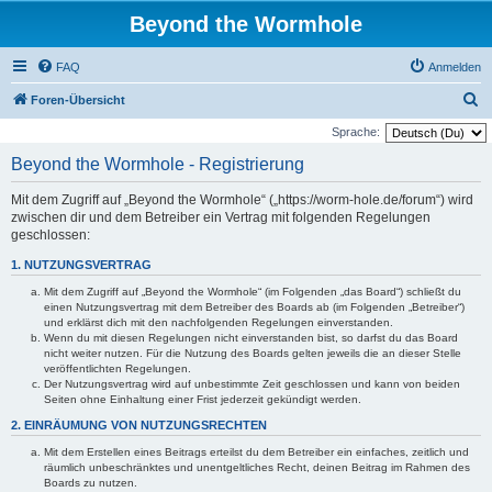
Beyond the Wormhole
FAQ
Anmelden
S
Foren-Übersicht
u
Sprache:
c
Beyond the Wormhole - Registrierung
h
Mit dem Zugriff auf „Beyond the Wormhole“ („https://worm-hole.de/forum“) wird
e
zwischen dir und dem Betreiber ein Vertrag mit folgenden Regelungen
geschlossen:
1. NUTZUNGSVERTRAG
Mit dem Zugriff auf „Beyond the Wormhole“ (im Folgenden „das Board“) schließt du
einen Nutzungsvertrag mit dem Betreiber des Boards ab (im Folgenden „Betreiber“)
und erklärst dich mit den nachfolgenden Regelungen einverstanden.
Wenn du mit diesen Regelungen nicht einverstanden bist, so darfst du das Board
nicht weiter nutzen. Für die Nutzung des Boards gelten jeweils die an dieser Stelle
veröffentlichten Regelungen.
Der Nutzungsvertrag wird auf unbestimmte Zeit geschlossen und kann von beiden
Seiten ohne Einhaltung einer Frist jederzeit gekündigt werden.
2. EINRÄUMUNG VON NUTZUNGSRECHTEN
Mit dem Erstellen eines Beitrags erteilst du dem Betreiber ein einfaches, zeitlich und
räumlich unbeschränktes und unentgeltliches Recht, deinen Beitrag im Rahmen des
Boards zu nutzen.