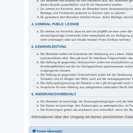
Der Betreiber des Boards übt das Hausrecht aus. Bei Verstößen g
dieses Boards ausschließen und dir ein Hausverbot erteilen.
Du nimmst zur Kenntnis, dass der Betreiber keine Verantwortung für 
Beiträge und Funktionen jederzeit zu löschen oder zu sperren.
Du gestattest dem Betreiber darüber hinaus, deine Beiträge abzuä
4. GENERAL PUBLIC LICENSE
Du nimmst zur Kenntnis, dass es sich bei phpBB um eine unter der 
deutschsprachige Community unter www.phpbb.de zur Verfügung gest
nicht untersagen oder auf Inhalte fremder Foren Einfluss nehmen.
5. GEWÄHRLEISTUNG
Der Betreiber haftet mit Ausnahme der Verletzung von Leben, Körper
zurückzuführen sind. Dies gilt auch für mittelbare Folgeschäden 
Die Haftung ist gegenüber Verbrauchern außer bei vorsätzlichem o
(Kardinalpflichten) auf die bei Vertragsschluss typischerweise vo
entgangenen Gewinn.
Die Haftung ist gegenüber Unternehmern außer bei der Verletzung 
Schäden und im Übrigen der Höhe nach auf die vertragstypischen 
Die Haftungsbegrenzung der Absätze a bis c gilt sinngemäß auch zu
Ansprüche für eine Haftung aus zwingendem nationalem Recht blei
6. ÄNDERUNGSVORBEHALT
Der Betreiber ist berechtigt, die Nutzungsbedingungen und die Dat
Der Nutzer ist berechtigt, den Änderungen zu widersprechen. Im Fa
Die Änderungen gelten als anerkannt und verbindlich, wenn der N
Informationen über den Umgang mit deinen persönlichen Daten 
Foren-Übersicht