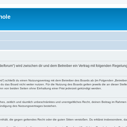
hole
.de/forum“) wird zwischen dir und dem Betreiber ein Vertrag mit folgenden Regelu
d“) schließt du einen Nutzungsvertrag mit dem Betreiber des Boards ab (im Folgenden „Betreibe
du das Board nicht weiter nutzen. Für die Nutzung des Boards gelten jeweils die an dieser Stell
n von beiden Seiten ohne Einhaltung einer Frist jederzeit gekündigt werden.
faches, zeitlich und räumlich unbeschränktes und unentgeltliches Recht, deinen Beitrag im Rahme
Kündigung des Nutzungsvertrages bestehen.
e enthält, die gegen geltendes Recht oder die guten Sitten verstoßen. Du erklärst insbesondere, 