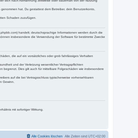
iber dich nach Abmahnung zeitweise oder dauerhaft von der Nutzung
tnis genommen hat. Du gestattest dem Betreiber, dein Benutzerkonto,
ritten Schaden zuzufügen.
w.phpbb.com) handelt; deutschsprachige Informationen werden durch die
e können insbesondere die Verwendung der Software für bestimmte Zwecke
häden, die auf ein vorsätzliches oder grob fahrlässiges Verhalten
undheit und der Verletzung wesentlicher Vertragspflichten
n begrenzt. Dies gilt auch für mittelbare Folgeschäden wie insbesondere
eibers auf die bei Vertragsschluss typischerweise vorhersehbaren
en Gewinn.
ältnis mit sofortiger Wirkung.
Alle Cookies löschen
Alle Zeiten sind
UTC+02:00