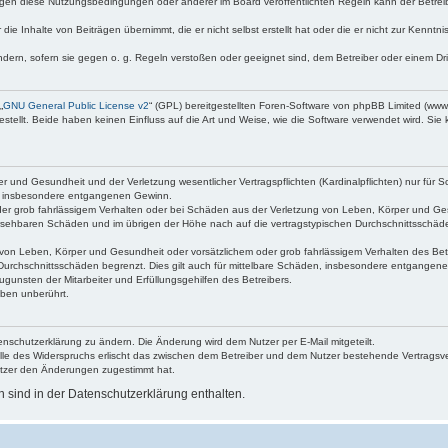
egen diese Nutzungsbedingungen oder anderer im Board veröffentlichten Regeln kann der Betre
die Inhalte von Beiträgen übernimmt, die er nicht selbst erstellt hat oder die er nicht zur Kenn
ndern, sofern sie gegen o. g. Regeln verstoßen oder geeignet sind, dem Betreiber oder einem D
„
GNU General Public License v2
“ (GPL) bereitgestellten Foren-Software von phpBB Limited (ww
ellt. Beide haben keinen Einfluss auf die Art und Weise, wie die Software verwendet wird. Si
 und Gesundheit und der Verletzung wesentlicher Vertragspflichten (Kardinalpflichten) nur für Sc
wie insbesondere entgangenen Gewinn.
der grob fahrlässigem Verhalten oder bei Schäden aus der Verletzung von Leben, Körper und Ges
rhersehbaren Schäden und im übrigen der Höhe nach auf die vertragstypischen Durchschnittsschäde
von Leben, Körper und Gesundheit oder vorsätzlichem oder grob fahrlässigem Verhalten des Betr
Durchschnittsschäden begrenzt. Dies gilt auch für mittelbare Schäden, insbesondere entgangen
gunsten der Mitarbeiter und Erfüllungsgehilfen des Betreibers.
ben unberührt.
enschutzerklärung zu ändern. Die Änderung wird dem Nutzer per E-Mail mitgeteilt.
lle des Widerspruchs erlischt das zwischen dem Betreiber und dem Nutzer bestehende Vertragsverh
utzer den Änderungen zugestimmt hat.
sind in der Datenschutzerklärung enthalten.