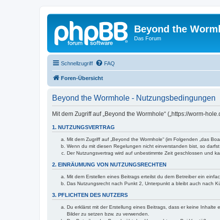
Beyond the Worm
Das Forum
Schnellzugriff
FAQ
Foren-Übersicht
Beyond the Wormhole - Nutzungsbedingungen
Mit dem Zugriff auf „Beyond the Wormhole“ („https://worm-hole
1. NUTZUNGSVERTRAG
Mit dem Zugriff auf „Beyond the Wormhole“ (im Folgenden „das Boar
Wenn du mit diesen Regelungen nicht einverstanden bist, so darfst 
Der Nutzungsvertrag wird auf unbestimmte Zeit geschlossen und kan
2. EINRÄUMUNG VON NUTZUNGSRECHTEN
Mit dem Erstellen eines Beitrags erteilst du dem Betreiber ein ein
Das Nutzungsrecht nach Punkt 2, Unterpunkt a bleibt auch nach 
3. PFLICHTEN DES NUTZERS
Du erklärst mit der Erstellung eines Beitrags, dass er keine Inhalt
Bilder zu setzen bzw. zu verwenden.