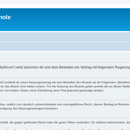
hole
.de/forum“) wird zwischen dir und dem Betreiber ein Vertrag mit folgenden Regelu
d“) schließt du einen Nutzungsvertrag mit dem Betreiber des Boards ab (im Folgenden „Betreibe
du das Board nicht weiter nutzen. Für die Nutzung des Boards gelten jeweils die an dieser Stell
n von beiden Seiten ohne Einhaltung einer Frist jederzeit gekündigt werden.
faches, zeitlich und räumlich unbeschränktes und unentgeltliches Recht, deinen Beitrag im Rahme
Kündigung des Nutzungsvertrages bestehen.
e enthält, die gegen geltendes Recht oder die guten Sitten verstoßen. Du erklärst insbesondere, 