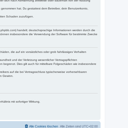
iber dich nach Abmahnung zeitweise oder dauerhaft von der Nutzung
tnis genommen hat. Du gestattest dem Betreiber, dein Benutzerkonto,
ritten Schaden zuzufügen.
w.phpbb.com) handelt; deutschsprachige Informationen werden durch die
e können insbesondere die Verwendung der Software für bestimmte Zwecke
häden, die auf ein vorsätzliches oder grob fahrlässiges Verhalten
undheit und der Verletzung wesentlicher Vertragspflichten
n begrenzt. Dies gilt auch für mittelbare Folgeschäden wie insbesondere
eibers auf die bei Vertragsschluss typischerweise vorhersehbaren
en Gewinn.
ältnis mit sofortiger Wirkung.
Alle Cookies löschen
Alle Zeiten sind
UTC+02:00