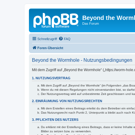
Beyond the Worm
Das Forum
Schnellzugriff
FAQ
Foren-Übersicht
Beyond the Wormhole - Nutzungsbedingungen
Mit dem Zugriff auf „Beyond the Wormhole“ („https://worm-hole
1. NUTZUNGSVERTRAG
Mit dem Zugriff auf „Beyond the Wormhole“ (im Folgenden „das Boar
Wenn du mit diesen Regelungen nicht einverstanden bist, so darfst 
Der Nutzungsvertrag wird auf unbestimmte Zeit geschlossen und kan
2. EINRÄUMUNG VON NUTZUNGSRECHTEN
Mit dem Erstellen eines Beitrags erteilst du dem Betreiber ein ein
Das Nutzungsrecht nach Punkt 2, Unterpunkt a bleibt auch nach 
3. PFLICHTEN DES NUTZERS
Du erklärst mit der Erstellung eines Beitrags, dass er keine Inhalt
Bilder zu setzen bzw. zu verwenden.