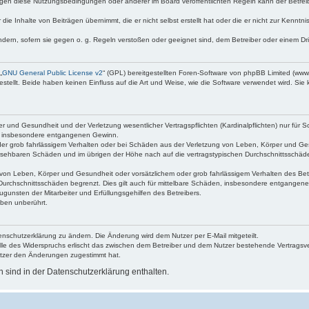
egen diese Nutzungsbedingungen oder anderer im Board veröffentlichten Regeln kann der Betre
die Inhalte von Beiträgen übernimmt, die er nicht selbst erstellt hat oder die er nicht zur Kenn
ndern, sofern sie gegen o. g. Regeln verstoßen oder geeignet sind, dem Betreiber oder einem D
„
GNU General Public License v2
“ (GPL) bereitgestellten Foren-Software von phpBB Limited (ww
ellt. Beide haben keinen Einfluss auf die Art und Weise, wie die Software verwendet wird. Si
 und Gesundheit und der Verletzung wesentlicher Vertragspflichten (Kardinalpflichten) nur für Sc
wie insbesondere entgangenen Gewinn.
der grob fahrlässigem Verhalten oder bei Schäden aus der Verletzung von Leben, Körper und Ges
rhersehbaren Schäden und im übrigen der Höhe nach auf die vertragstypischen Durchschnittsschäde
von Leben, Körper und Gesundheit oder vorsätzlichem oder grob fahrlässigem Verhalten des Betr
Durchschnittsschäden begrenzt. Dies gilt auch für mittelbare Schäden, insbesondere entgangen
gunsten der Mitarbeiter und Erfüllungsgehilfen des Betreibers.
ben unberührt.
enschutzerklärung zu ändern. Die Änderung wird dem Nutzer per E-Mail mitgeteilt.
lle des Widerspruchs erlischt das zwischen dem Betreiber und dem Nutzer bestehende Vertragsverh
utzer den Änderungen zugestimmt hat.
sind in der Datenschutzerklärung enthalten.