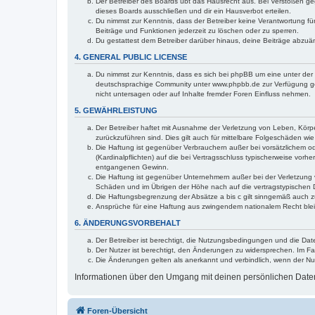
Der Betreiber des Boards übt das Hausrecht aus. Bei Verstößen g
dieses Boards ausschließen und dir ein Hausverbot erteilen.
Du nimmst zur Kenntnis, dass der Betreiber keine Verantwortung für 
Beiträge und Funktionen jederzeit zu löschen oder zu sperren.
Du gestattest dem Betreiber darüber hinaus, deine Beiträge abzuä
4. GENERAL PUBLIC LICENSE
Du nimmst zur Kenntnis, dass es sich bei phpBB um eine unter der 
deutschsprachige Community unter www.phpbb.de zur Verfügung gest
nicht untersagen oder auf Inhalte fremder Foren Einfluss nehmen.
5. GEWÄHRLEISTUNG
Der Betreiber haftet mit Ausnahme der Verletzung von Leben, Körper
zurückzuführen sind. Dies gilt auch für mittelbare Folgeschäden 
Die Haftung ist gegenüber Verbrauchern außer bei vorsätzlichem o
(Kardinalpflichten) auf die bei Vertragsschluss typischerweise vo
entgangenen Gewinn.
Die Haftung ist gegenüber Unternehmern außer bei der Verletzung 
Schäden und im Übrigen der Höhe nach auf die vertragstypischen 
Die Haftungsbegrenzung der Absätze a bis c gilt sinngemäß auch zu
Ansprüche für eine Haftung aus zwingendem nationalem Recht blei
6. ÄNDERUNGSVORBEHALT
Der Betreiber ist berechtigt, die Nutzungsbedingungen und die Dat
Der Nutzer ist berechtigt, den Änderungen zu widersprechen. Im Fa
Die Änderungen gelten als anerkannt und verbindlich, wenn der N
Informationen über den Umgang mit deinen persönlichen Daten 
Foren-Übersicht