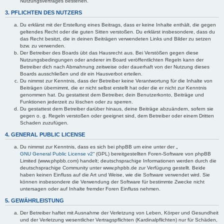
Nutzungsvertrages bestehen.
3. PFLICHTEN DES NUTZERS
Du erklärst mit der Erstellung eines Beitrags, dass er keine Inhalte enthält, die gegen
geltendes Recht oder die guten Sitten verstoßen. Du erklärst insbesondere, dass du
das Recht besitzt, die in deinen Beiträgen verwendeten Links und Bilder zu setzen
bzw. zu verwenden.
Der Betreiber des Boards übt das Hausrecht aus. Bei Verstößen gegen diese
Nutzungsbedingungen oder anderer im Board veröffentlichten Regeln kann der
Betreiber dich nach Abmahnung zeitweise oder dauerhaft von der Nutzung dieses
Boards ausschließen und dir ein Hausverbot erteilen.
Du nimmst zur Kenntnis, dass der Betreiber keine Verantwortung für die Inhalte von
Beiträgen übernimmt, die er nicht selbst erstellt hat oder die er nicht zur Kenntnis
genommen hat. Du gestattest dem Betreiber, dein Benutzerkonto, Beiträge und
Funktionen jederzeit zu löschen oder zu sperren.
Du gestattest dem Betreiber darüber hinaus, deine Beiträge abzuändern, sofern sie
gegen o. g. Regeln verstoßen oder geeignet sind, dem Betreiber oder einem Dritten
Schaden zuzufügen.
4. GENERAL PUBLIC LICENSE
Du nimmst zur Kenntnis, dass es sich bei phpBB um eine unter der „
GNU General Public License v2
“ (GPL) bereitgestellten Foren-Software von phpBB
Limited (www.phpbb.com) handelt; deutschsprachige Informationen werden durch die
deutschsprachige Community unter www.phpbb.de zur Verfügung gestellt. Beide
haben keinen Einfluss auf die Art und Weise, wie die Software verwendet wird. Sie
können insbesondere die Verwendung der Software für bestimmte Zwecke nicht
untersagen oder auf Inhalte fremder Foren Einfluss nehmen.
5. GEWÄHRLEISTUNG
Der Betreiber haftet mit Ausnahme der Verletzung von Leben, Körper und Gesundheit
und der Verletzung wesentlicher Vertragspflichten (Kardinalpflichten) nur für Schäden,