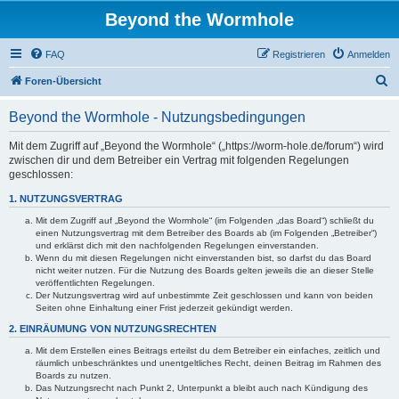
Beyond the Wormhole
FAQ
Registrieren
Anmelden
S
Foren-Übersicht
u
Beyond the Wormhole - Nutzungsbedingungen
c
h
Mit dem Zugriff auf „Beyond the Wormhole“ („https://worm-hole.de/forum“) wird
zwischen dir und dem Betreiber ein Vertrag mit folgenden Regelungen
e
geschlossen:
1. NUTZUNGSVERTRAG
Mit dem Zugriff auf „Beyond the Wormhole“ (im Folgenden „das Board“) schließt du
einen Nutzungsvertrag mit dem Betreiber des Boards ab (im Folgenden „Betreiber“)
und erklärst dich mit den nachfolgenden Regelungen einverstanden.
Wenn du mit diesen Regelungen nicht einverstanden bist, so darfst du das Board
nicht weiter nutzen. Für die Nutzung des Boards gelten jeweils die an dieser Stelle
veröffentlichten Regelungen.
Der Nutzungsvertrag wird auf unbestimmte Zeit geschlossen und kann von beiden
Seiten ohne Einhaltung einer Frist jederzeit gekündigt werden.
2. EINRÄUMUNG VON NUTZUNGSRECHTEN
Mit dem Erstellen eines Beitrags erteilst du dem Betreiber ein einfaches, zeitlich und
räumlich unbeschränktes und unentgeltliches Recht, deinen Beitrag im Rahmen des
Boards zu nutzen.
Das Nutzungsrecht nach Punkt 2, Unterpunkt a bleibt auch nach Kündigung des