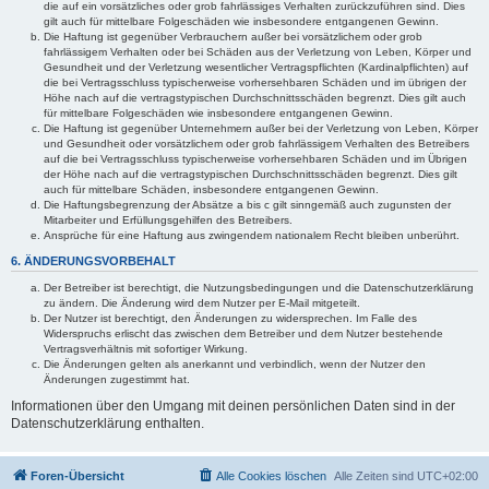
die auf ein vorsätzliches oder grob fahrlässiges Verhalten zurückzuführen sind. Dies
gilt auch für mittelbare Folgeschäden wie insbesondere entgangenen Gewinn.
Die Haftung ist gegenüber Verbrauchern außer bei vorsätzlichem oder grob
fahrlässigem Verhalten oder bei Schäden aus der Verletzung von Leben, Körper und
Gesundheit und der Verletzung wesentlicher Vertragspflichten (Kardinalpflichten) auf
die bei Vertragsschluss typischerweise vorhersehbaren Schäden und im übrigen der
Höhe nach auf die vertragstypischen Durchschnittsschäden begrenzt. Dies gilt auch
für mittelbare Folgeschäden wie insbesondere entgangenen Gewinn.
Die Haftung ist gegenüber Unternehmern außer bei der Verletzung von Leben, Körper
und Gesundheit oder vorsätzlichem oder grob fahrlässigem Verhalten des Betreibers
auf die bei Vertragsschluss typischerweise vorhersehbaren Schäden und im Übrigen
der Höhe nach auf die vertragstypischen Durchschnittsschäden begrenzt. Dies gilt
auch für mittelbare Schäden, insbesondere entgangenen Gewinn.
Die Haftungsbegrenzung der Absätze a bis c gilt sinngemäß auch zugunsten der
Mitarbeiter und Erfüllungsgehilfen des Betreibers.
Ansprüche für eine Haftung aus zwingendem nationalem Recht bleiben unberührt.
6. ÄNDERUNGSVORBEHALT
Der Betreiber ist berechtigt, die Nutzungsbedingungen und die Datenschutzerklärung
zu ändern. Die Änderung wird dem Nutzer per E-Mail mitgeteilt.
Der Nutzer ist berechtigt, den Änderungen zu widersprechen. Im Falle des
Widerspruchs erlischt das zwischen dem Betreiber und dem Nutzer bestehende
Vertragsverhältnis mit sofortiger Wirkung.
Die Änderungen gelten als anerkannt und verbindlich, wenn der Nutzer den
Änderungen zugestimmt hat.
Informationen über den Umgang mit deinen persönlichen Daten sind in der
Datenschutzerklärung enthalten.
Foren-Übersicht
Alle Cookies löschen
Alle Zeiten sind
UTC+02:00