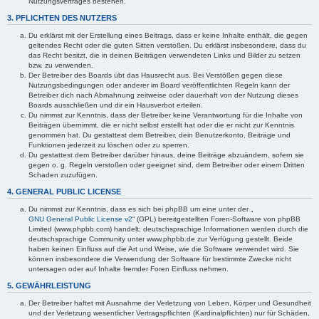
Nutzungsvertrages bestehen.
3. PFLICHTEN DES NUTZERS
Du erklärst mit der Erstellung eines Beitrags, dass er keine Inhalte enthält, die gegen
geltendes Recht oder die guten Sitten verstoßen. Du erklärst insbesondere, dass du
das Recht besitzt, die in deinen Beiträgen verwendeten Links und Bilder zu setzen
bzw. zu verwenden.
Der Betreiber des Boards übt das Hausrecht aus. Bei Verstößen gegen diese
Nutzungsbedingungen oder anderer im Board veröffentlichten Regeln kann der
Betreiber dich nach Abmahnung zeitweise oder dauerhaft von der Nutzung dieses
Boards ausschließen und dir ein Hausverbot erteilen.
Du nimmst zur Kenntnis, dass der Betreiber keine Verantwortung für die Inhalte von
Beiträgen übernimmt, die er nicht selbst erstellt hat oder die er nicht zur Kenntnis
genommen hat. Du gestattest dem Betreiber, dein Benutzerkonto, Beiträge und
Funktionen jederzeit zu löschen oder zu sperren.
Du gestattest dem Betreiber darüber hinaus, deine Beiträge abzuändern, sofern sie
gegen o. g. Regeln verstoßen oder geeignet sind, dem Betreiber oder einem Dritten
Schaden zuzufügen.
4. GENERAL PUBLIC LICENSE
Du nimmst zur Kenntnis, dass es sich bei phpBB um eine unter der „
GNU General Public License v2
“ (GPL) bereitgestellten Foren-Software von phpBB
Limited (www.phpbb.com) handelt; deutschsprachige Informationen werden durch die
deutschsprachige Community unter www.phpbb.de zur Verfügung gestellt. Beide
haben keinen Einfluss auf die Art und Weise, wie die Software verwendet wird. Sie
können insbesondere die Verwendung der Software für bestimmte Zwecke nicht
untersagen oder auf Inhalte fremder Foren Einfluss nehmen.
5. GEWÄHRLEISTUNG
Der Betreiber haftet mit Ausnahme der Verletzung von Leben, Körper und Gesundheit
und der Verletzung wesentlicher Vertragspflichten (Kardinalpflichten) nur für Schäden,