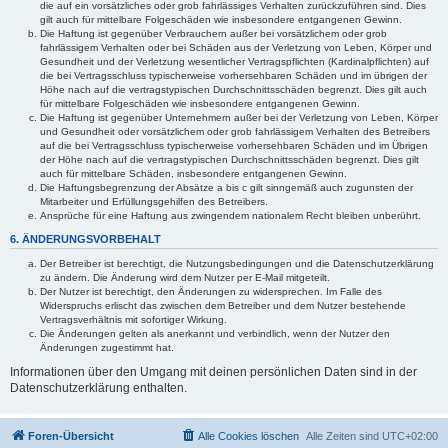
die auf ein vorsätzliches oder grob fahrlässiges Verhalten zurückzuführen sind. Dies
gilt auch für mittelbare Folgeschäden wie insbesondere entgangenen Gewinn.
Die Haftung ist gegenüber Verbrauchern außer bei vorsätzlichem oder grob
fahrlässigem Verhalten oder bei Schäden aus der Verletzung von Leben, Körper und
Gesundheit und der Verletzung wesentlicher Vertragspflichten (Kardinalpflichten) auf
die bei Vertragsschluss typischerweise vorhersehbaren Schäden und im übrigen der
Höhe nach auf die vertragstypischen Durchschnittsschäden begrenzt. Dies gilt auch
für mittelbare Folgeschäden wie insbesondere entgangenen Gewinn.
Die Haftung ist gegenüber Unternehmern außer bei der Verletzung von Leben, Körper
und Gesundheit oder vorsätzlichem oder grob fahrlässigem Verhalten des Betreibers
auf die bei Vertragsschluss typischerweise vorhersehbaren Schäden und im Übrigen
der Höhe nach auf die vertragstypischen Durchschnittsschäden begrenzt. Dies gilt
auch für mittelbare Schäden, insbesondere entgangenen Gewinn.
Die Haftungsbegrenzung der Absätze a bis c gilt sinngemäß auch zugunsten der
Mitarbeiter und Erfüllungsgehilfen des Betreibers.
Ansprüche für eine Haftung aus zwingendem nationalem Recht bleiben unberührt.
6. ÄNDERUNGSVORBEHALT
Der Betreiber ist berechtigt, die Nutzungsbedingungen und die Datenschutzerklärung
zu ändern. Die Änderung wird dem Nutzer per E-Mail mitgeteilt.
Der Nutzer ist berechtigt, den Änderungen zu widersprechen. Im Falle des
Widerspruchs erlischt das zwischen dem Betreiber und dem Nutzer bestehende
Vertragsverhältnis mit sofortiger Wirkung.
Die Änderungen gelten als anerkannt und verbindlich, wenn der Nutzer den
Änderungen zugestimmt hat.
Informationen über den Umgang mit deinen persönlichen Daten sind in der
Datenschutzerklärung enthalten.
Foren-Übersicht
Alle Cookies löschen
Alle Zeiten sind
UTC+02:00