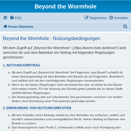
Beyond the Wormhole
FAQ
Registrieren
Anmelden
S
Foren-Übersicht
u
Beyond the Wormhole - Nutzungsbedingungen
c
h
Mit dem Zugriff auf „Beyond the Wormhole“ („https://worm-hole.de/forum“) wird
zwischen dir und dem Betreiber ein Vertrag mit folgenden Regelungen
e
geschlossen:
1. NUTZUNGSVERTRAG
Mit dem Zugriff auf „Beyond the Wormhole“ (im Folgenden „das Board“) schließt du
einen Nutzungsvertrag mit dem Betreiber des Boards ab (im Folgenden „Betreiber“)
und erklärst dich mit den nachfolgenden Regelungen einverstanden.
Wenn du mit diesen Regelungen nicht einverstanden bist, so darfst du das Board
nicht weiter nutzen. Für die Nutzung des Boards gelten jeweils die an dieser Stelle
veröffentlichten Regelungen.
Der Nutzungsvertrag wird auf unbestimmte Zeit geschlossen und kann von beiden
Seiten ohne Einhaltung einer Frist jederzeit gekündigt werden.
2. EINRÄUMUNG VON NUTZUNGSRECHTEN
Mit dem Erstellen eines Beitrags erteilst du dem Betreiber ein einfaches, zeitlich und
räumlich unbeschränktes und unentgeltliches Recht, deinen Beitrag im Rahmen des
Boards zu nutzen.
Das Nutzungsrecht nach Punkt 2, Unterpunkt a bleibt auch nach Kündigung des