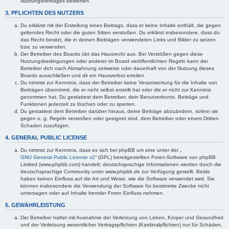
Nutzungsvertrages bestehen.
3. PFLICHTEN DES NUTZERS
Du erklärst mit der Erstellung eines Beitrags, dass er keine Inhalte enthält, die gegen
geltendes Recht oder die guten Sitten verstoßen. Du erklärst insbesondere, dass du
das Recht besitzt, die in deinen Beiträgen verwendeten Links und Bilder zu setzen
bzw. zu verwenden.
Der Betreiber des Boards übt das Hausrecht aus. Bei Verstößen gegen diese
Nutzungsbedingungen oder anderer im Board veröffentlichten Regeln kann der
Betreiber dich nach Abmahnung zeitweise oder dauerhaft von der Nutzung dieses
Boards ausschließen und dir ein Hausverbot erteilen.
Du nimmst zur Kenntnis, dass der Betreiber keine Verantwortung für die Inhalte von
Beiträgen übernimmt, die er nicht selbst erstellt hat oder die er nicht zur Kenntnis
genommen hat. Du gestattest dem Betreiber, dein Benutzerkonto, Beiträge und
Funktionen jederzeit zu löschen oder zu sperren.
Du gestattest dem Betreiber darüber hinaus, deine Beiträge abzuändern, sofern sie
gegen o. g. Regeln verstoßen oder geeignet sind, dem Betreiber oder einem Dritten
Schaden zuzufügen.
4. GENERAL PUBLIC LICENSE
Du nimmst zur Kenntnis, dass es sich bei phpBB um eine unter der „
GNU General Public License v2
“ (GPL) bereitgestellten Foren-Software von phpBB
Limited (www.phpbb.com) handelt; deutschsprachige Informationen werden durch die
deutschsprachige Community unter www.phpbb.de zur Verfügung gestellt. Beide
haben keinen Einfluss auf die Art und Weise, wie die Software verwendet wird. Sie
können insbesondere die Verwendung der Software für bestimmte Zwecke nicht
untersagen oder auf Inhalte fremder Foren Einfluss nehmen.
5. GEWÄHRLEISTUNG
Der Betreiber haftet mit Ausnahme der Verletzung von Leben, Körper und Gesundheit
und der Verletzung wesentlicher Vertragspflichten (Kardinalpflichten) nur für Schäden,