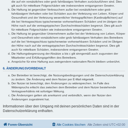
die auf ein vorsätzliches oder grob fahrlässiges Verhalten zurückzuführen sind. Dies
gilt auch für mittelbare Folgeschäden wie insbesondere entgangenen Gewinn.
Die Haftung ist gegenüber Verbrauchern außer bei vorsätzlichem oder grob
fahrlässigem Verhalten oder bei Schäden aus der Verletzung von Leben, Körper und
Gesundheit und der Verletzung wesentlicher Vertragspflichten (Kardinalpflichten) auf
die bei Vertragsschluss typischerweise vorhersehbaren Schäden und im übrigen der
Höhe nach auf die vertragstypischen Durchschnittsschäden begrenzt. Dies gilt auch
für mittelbare Folgeschäden wie insbesondere entgangenen Gewinn.
Die Haftung ist gegenüber Unternehmern außer bei der Verletzung von Leben, Körper
und Gesundheit oder vorsätzlichem oder grob fahrlässigem Verhalten des Betreibers
auf die bei Vertragsschluss typischerweise vorhersehbaren Schäden und im Übrigen
der Höhe nach auf die vertragstypischen Durchschnittsschäden begrenzt. Dies gilt
auch für mittelbare Schäden, insbesondere entgangenen Gewinn.
Die Haftungsbegrenzung der Absätze a bis c gilt sinngemäß auch zugunsten der
Mitarbeiter und Erfüllungsgehilfen des Betreibers.
Ansprüche für eine Haftung aus zwingendem nationalem Recht bleiben unberührt.
6. ÄNDERUNGSVORBEHALT
Der Betreiber ist berechtigt, die Nutzungsbedingungen und die Datenschutzerklärung
zu ändern. Die Änderung wird dem Nutzer per E-Mail mitgeteilt.
Der Nutzer ist berechtigt, den Änderungen zu widersprechen. Im Falle des
Widerspruchs erlischt das zwischen dem Betreiber und dem Nutzer bestehende
Vertragsverhältnis mit sofortiger Wirkung.
Die Änderungen gelten als anerkannt und verbindlich, wenn der Nutzer den
Änderungen zugestimmt hat.
Informationen über den Umgang mit deinen persönlichen Daten sind in der
Datenschutzerklärung enthalten.
Foren-Übersicht
Alle Cookies löschen
Alle Zeiten sind
UTC+02:00