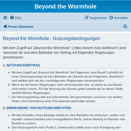
Beyond the Wormhole
FAQ
Registrieren
Anmelden
S
Foren-Übersicht
u
Beyond the Wormhole - Nutzungsbedingungen
c
h
Mit dem Zugriff auf „Beyond the Wormhole“ („https://worm-hole.de/forum“) wird
zwischen dir und dem Betreiber ein Vertrag mit folgenden Regelungen
e
geschlossen:
1. NUTZUNGSVERTRAG
Mit dem Zugriff auf „Beyond the Wormhole“ (im Folgenden „das Board“) schließt du
einen Nutzungsvertrag mit dem Betreiber des Boards ab (im Folgenden „Betreiber“)
und erklärst dich mit den nachfolgenden Regelungen einverstanden.
Wenn du mit diesen Regelungen nicht einverstanden bist, so darfst du das Board
nicht weiter nutzen. Für die Nutzung des Boards gelten jeweils die an dieser Stelle
veröffentlichten Regelungen.
Der Nutzungsvertrag wird auf unbestimmte Zeit geschlossen und kann von beiden
Seiten ohne Einhaltung einer Frist jederzeit gekündigt werden.
2. EINRÄUMUNG VON NUTZUNGSRECHTEN
Mit dem Erstellen eines Beitrags erteilst du dem Betreiber ein einfaches, zeitlich und
räumlich unbeschränktes und unentgeltliches Recht, deinen Beitrag im Rahmen des
Boards zu nutzen.
Das Nutzungsrecht nach Punkt 2, Unterpunkt a bleibt auch nach Kündigung des