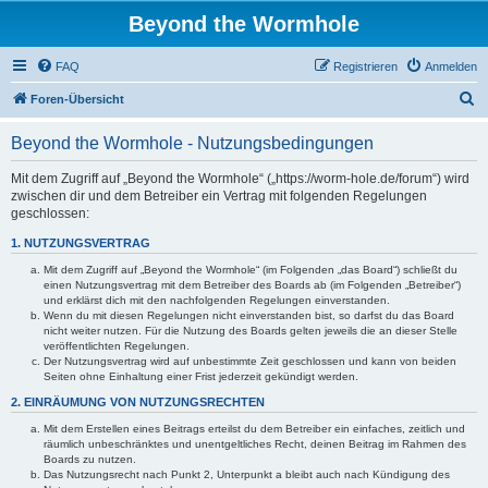
Beyond the Wormhole
FAQ
Registrieren
Anmelden
S
Foren-Übersicht
u
Beyond the Wormhole - Nutzungsbedingungen
c
h
Mit dem Zugriff auf „Beyond the Wormhole“ („https://worm-hole.de/forum“) wird
zwischen dir und dem Betreiber ein Vertrag mit folgenden Regelungen
e
geschlossen:
1. NUTZUNGSVERTRAG
Mit dem Zugriff auf „Beyond the Wormhole“ (im Folgenden „das Board“) schließt du
einen Nutzungsvertrag mit dem Betreiber des Boards ab (im Folgenden „Betreiber“)
und erklärst dich mit den nachfolgenden Regelungen einverstanden.
Wenn du mit diesen Regelungen nicht einverstanden bist, so darfst du das Board
nicht weiter nutzen. Für die Nutzung des Boards gelten jeweils die an dieser Stelle
veröffentlichten Regelungen.
Der Nutzungsvertrag wird auf unbestimmte Zeit geschlossen und kann von beiden
Seiten ohne Einhaltung einer Frist jederzeit gekündigt werden.
2. EINRÄUMUNG VON NUTZUNGSRECHTEN
Mit dem Erstellen eines Beitrags erteilst du dem Betreiber ein einfaches, zeitlich und
räumlich unbeschränktes und unentgeltliches Recht, deinen Beitrag im Rahmen des
Boards zu nutzen.
Das Nutzungsrecht nach Punkt 2, Unterpunkt a bleibt auch nach Kündigung des