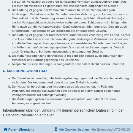
die auf ein vorsätzliches oder grob fahrlässiges Verhalten zurückzuführen sind. Dies
gilt auch für mittelbare Folgeschäden wie insbesondere entgangenen Gewinn.
Die Haftung ist gegenüber Verbrauchern außer bei vorsätzlichem oder grob
fahrlässigem Verhalten oder bei Schäden aus der Verletzung von Leben, Körper und
Gesundheit und der Verletzung wesentlicher Vertragspflichten (Kardinalpflichten) auf
die bei Vertragsschluss typischerweise vorhersehbaren Schäden und im übrigen der
Höhe nach auf die vertragstypischen Durchschnittsschäden begrenzt. Dies gilt auch
für mittelbare Folgeschäden wie insbesondere entgangenen Gewinn.
Die Haftung ist gegenüber Unternehmern außer bei der Verletzung von Leben, Körper
und Gesundheit oder vorsätzlichem oder grob fahrlässigem Verhalten des Betreibers
auf die bei Vertragsschluss typischerweise vorhersehbaren Schäden und im Übrigen
der Höhe nach auf die vertragstypischen Durchschnittsschäden begrenzt. Dies gilt
auch für mittelbare Schäden, insbesondere entgangenen Gewinn.
Die Haftungsbegrenzung der Absätze a bis c gilt sinngemäß auch zugunsten der
Mitarbeiter und Erfüllungsgehilfen des Betreibers.
Ansprüche für eine Haftung aus zwingendem nationalem Recht bleiben unberührt.
6. ÄNDERUNGSVORBEHALT
Der Betreiber ist berechtigt, die Nutzungsbedingungen und die Datenschutzerklärung
zu ändern. Die Änderung wird dem Nutzer per E-Mail mitgeteilt.
Der Nutzer ist berechtigt, den Änderungen zu widersprechen. Im Falle des
Widerspruchs erlischt das zwischen dem Betreiber und dem Nutzer bestehende
Vertragsverhältnis mit sofortiger Wirkung.
Die Änderungen gelten als anerkannt und verbindlich, wenn der Nutzer den
Änderungen zugestimmt hat.
Informationen über den Umgang mit deinen persönlichen Daten sind in der
Datenschutzerklärung enthalten.
Foren-Übersicht
Alle Cookies löschen
Alle Zeiten sind
UTC+02:00