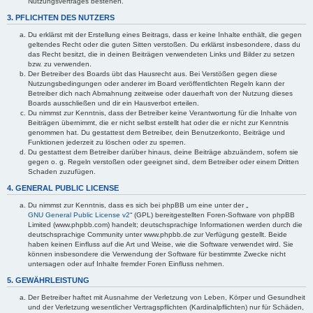
Nutzungsvertrages bestehen.
3. PFLICHTEN DES NUTZERS
Du erklärst mit der Erstellung eines Beitrags, dass er keine Inhalte enthält, die gegen
geltendes Recht oder die guten Sitten verstoßen. Du erklärst insbesondere, dass du
das Recht besitzt, die in deinen Beiträgen verwendeten Links und Bilder zu setzen
bzw. zu verwenden.
Der Betreiber des Boards übt das Hausrecht aus. Bei Verstößen gegen diese
Nutzungsbedingungen oder anderer im Board veröffentlichten Regeln kann der
Betreiber dich nach Abmahnung zeitweise oder dauerhaft von der Nutzung dieses
Boards ausschließen und dir ein Hausverbot erteilen.
Du nimmst zur Kenntnis, dass der Betreiber keine Verantwortung für die Inhalte von
Beiträgen übernimmt, die er nicht selbst erstellt hat oder die er nicht zur Kenntnis
genommen hat. Du gestattest dem Betreiber, dein Benutzerkonto, Beiträge und
Funktionen jederzeit zu löschen oder zu sperren.
Du gestattest dem Betreiber darüber hinaus, deine Beiträge abzuändern, sofern sie
gegen o. g. Regeln verstoßen oder geeignet sind, dem Betreiber oder einem Dritten
Schaden zuzufügen.
4. GENERAL PUBLIC LICENSE
Du nimmst zur Kenntnis, dass es sich bei phpBB um eine unter der „
GNU General Public License v2
“ (GPL) bereitgestellten Foren-Software von phpBB
Limited (www.phpbb.com) handelt; deutschsprachige Informationen werden durch die
deutschsprachige Community unter www.phpbb.de zur Verfügung gestellt. Beide
haben keinen Einfluss auf die Art und Weise, wie die Software verwendet wird. Sie
können insbesondere die Verwendung der Software für bestimmte Zwecke nicht
untersagen oder auf Inhalte fremder Foren Einfluss nehmen.
5. GEWÄHRLEISTUNG
Der Betreiber haftet mit Ausnahme der Verletzung von Leben, Körper und Gesundheit
und der Verletzung wesentlicher Vertragspflichten (Kardinalpflichten) nur für Schäden,