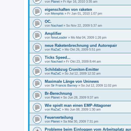
von
Planet
»
Fr Apr 16, 2010 3:35 am
eigenschaften von raketen
von
Memphis
»
Fr Jan 01, 2010 1:07 pm
OC.
von
Nachael
»
So Nov 22, 2009 5:37 am
Amplifier
von
NewLeader
»
Mo Mai 04, 2009 1:26 pm
neue Raketenbrechnung und Autorepair
von
RaZaC
»
Mo Okt 26, 2009 5:51 pm
Ticks Speed...
von
Nachael
»
Fr Okt 23, 2009 8:44 am
Schildabzug Croniton-Emitter
von
RaZaC
»
So Jul 12, 2009 12:32 am
Maximale Länge von Uninews
von
Sir Francis Barney
»
So Jul 12, 2009 11:02 pm
Br-Berechnung
von
Planet
»
So Jun 28, 2009 9:37 am
Wie spielt man einen EMP-Attagoner
von
RaZaC
»
Mo Jun 08, 2009 1:30 am
Feuerverteilung
von
Planet
»
Sa Mai 30, 2009 7:31 pm
Probleme beim Einloggen vom Arbeitsplatz aus.