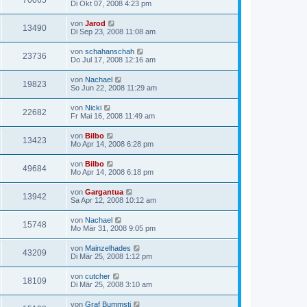
70065
Di Okt 07, 2008 4:23 pm
von
Jarod
13490
Di Sep 23, 2008 11:08 am
von
schahanschah
23736
Do Jul 17, 2008 12:16 am
von
Nachael
19823
So Jun 22, 2008 11:29 am
von
Nicki
22682
Fr Mai 16, 2008 11:49 am
von
Bilbo
13423
Mo Apr 14, 2008 6:28 pm
von
Bilbo
49684
Mo Apr 14, 2008 6:18 pm
von
Gargantua
13942
Sa Apr 12, 2008 10:12 am
von
Nachael
15748
Mo Mär 31, 2008 9:05 pm
von
Mainzelhades
43209
Di Mär 25, 2008 1:12 pm
von
cutcher
18109
Di Mär 25, 2008 3:10 am
von
Graf Bummsti