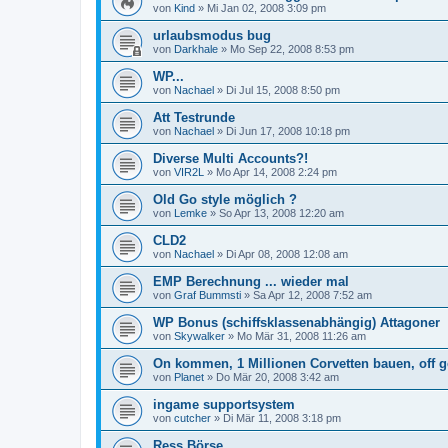
von
Kind
»
Mi Jan 02, 2008 3:09 pm
urlaubsmodus bug
von
Darkhale
»
Mo Sep 22, 2008 8:53 pm
WP...
von
Nachael
»
Di Jul 15, 2008 8:50 pm
Att Testrunde
von
Nachael
»
Di Jun 17, 2008 10:18 pm
Diverse Multi Accounts?!
von
VIR2L
»
Mo Apr 14, 2008 2:24 pm
Old Go style möglich ?
von
Lemke
»
So Apr 13, 2008 12:20 am
CLD2
von
Nachael
»
Di Apr 08, 2008 12:08 am
EMP Berechnung ... wieder mal
von
Graf Bummsti
»
Sa Apr 12, 2008 7:52 am
WP Bonus (schiffsklassenabhängig) Attagoner
von
Skywalker
»
Mo Mär 31, 2008 11:26 am
On kommen, 1 Millionen Corvetten bauen, off g
von
Planet
»
Do Mär 20, 2008 3:42 am
ingame supportsystem
von
cutcher
»
Di Mär 11, 2008 3:18 pm
Ress Börse