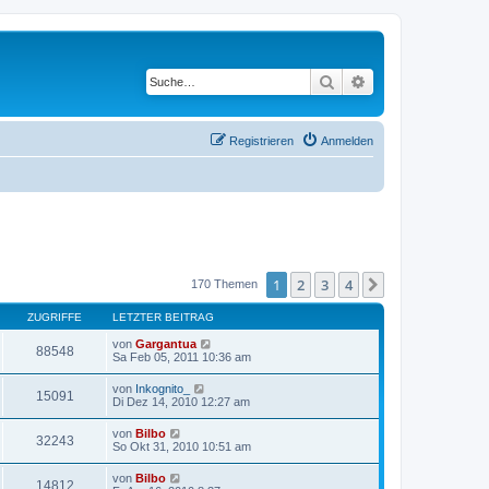
Suche
Erweiterte Suche
Registrieren
Anmelden
1
2
3
4
Nächste
170 Themen
ZUGRIFFE
LETZTER BEITRAG
von
Gargantua
88548
Sa Feb 05, 2011 10:36 am
von
Inkognito_
15091
Di Dez 14, 2010 12:27 am
von
Bilbo
32243
So Okt 31, 2010 10:51 am
von
Bilbo
14812