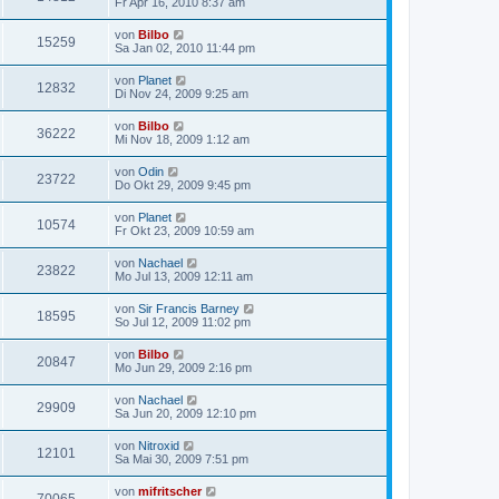
Fr Apr 16, 2010 8:37 am
von
Bilbo
15259
Sa Jan 02, 2010 11:44 pm
von
Planet
12832
Di Nov 24, 2009 9:25 am
von
Bilbo
36222
Mi Nov 18, 2009 1:12 am
von
Odin
23722
Do Okt 29, 2009 9:45 pm
von
Planet
10574
Fr Okt 23, 2009 10:59 am
von
Nachael
23822
Mo Jul 13, 2009 12:11 am
von
Sir Francis Barney
18595
So Jul 12, 2009 11:02 pm
von
Bilbo
20847
Mo Jun 29, 2009 2:16 pm
von
Nachael
29909
Sa Jun 20, 2009 12:10 pm
von
Nitroxid
12101
Sa Mai 30, 2009 7:51 pm
von
mifritscher