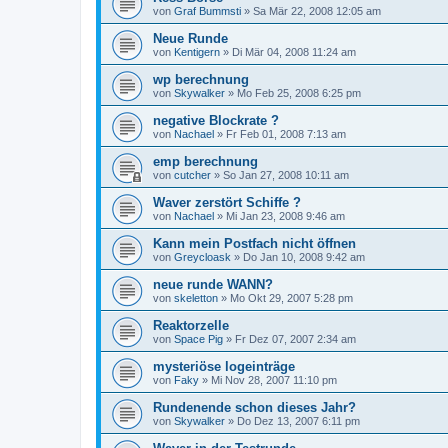
von
Graf Bummsti
»
Sa Mär 22, 2008 12:05 am
Neue Runde
von
Kentigern
»
Di Mär 04, 2008 11:24 am
wp berechnung
von
Skywalker
»
Mo Feb 25, 2008 6:25 pm
negative Blockrate ?
von
Nachael
»
Fr Feb 01, 2008 7:13 am
emp berechnung
von
cutcher
»
So Jan 27, 2008 10:11 am
Waver zerstört Schiffe ?
von
Nachael
»
Mi Jan 23, 2008 9:46 am
Kann mein Postfach nicht öffnen
von
Greycloask
»
Do Jan 10, 2008 9:42 am
neue runde WANN?
von
skeletton
»
Mo Okt 29, 2007 5:28 pm
Reaktorzelle
von
Space Pig
»
Fr Dez 07, 2007 2:34 am
mysteriöse logeinträge
von
Faky
»
Mi Nov 28, 2007 11:10 pm
Rundenende schon dieses Jahr?
von
Skywalker
»
Do Dez 13, 2007 6:11 pm