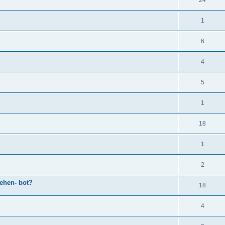
24
1
6
4
5
1
18
1
2
ehen- bot?
18
4