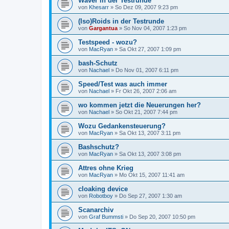
Waver in der Testrunde
von
Khesarr
»
So Dez 09, 2007 9:23 pm
(Iso)Roids in der Testrunde
von
Gargantua
»
So Nov 04, 2007 1:23 pm
Testspeed - wozu?
von
MacRyan
»
Sa Okt 27, 2007 1:09 pm
bash-Schutz
von
Nachael
»
Do Nov 01, 2007 6:11 pm
Speed/Test was auch immer
von
Nachael
»
Fr Okt 26, 2007 2:06 am
wo kommen jetzt die Neuerungen her?
von
Nachael
»
So Okt 21, 2007 7:44 pm
Wozu Gedankensteuerung?
von
MacRyan
»
Sa Okt 13, 2007 3:11 pm
Bashschutz?
von
MacRyan
»
Sa Okt 13, 2007 3:08 pm
Attres ohne Krieg
von
MacRyan
»
Mo Okt 15, 2007 11:41 am
cloaking device
von
Robotboy
»
Do Sep 27, 2007 1:30 am
Scanarchiv
von
Graf Bummsti
»
Do Sep 20, 2007 10:50 pm