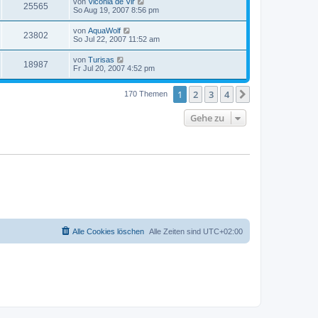
von
Viconia de Vir
25565
So Aug 19, 2007 8:56 pm
von
AquaWolf
23802
So Jul 22, 2007 11:52 am
von
Turisas
18987
Fr Jul 20, 2007 4:52 pm
1
2
3
4
Nächste
170 Themen
Gehe zu
Alle Cookies löschen
Alle Zeiten sind
UTC+02:00