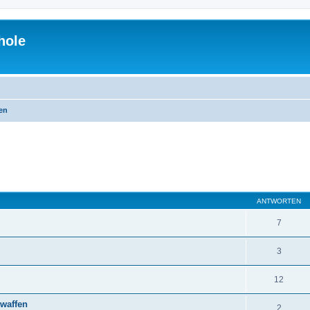
hole
en
eiterte Suche
ANTWORTEN
7
3
12
rwaffen
2