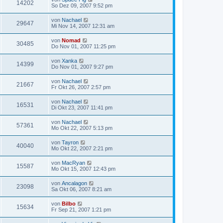
14202
So Dez 09, 2007 9:52 pm
von
Nachael
29647
Mi Nov 14, 2007 12:31 am
von
Nomad
30485
Do Nov 01, 2007 11:25 pm
von
Xanka
14399
Do Nov 01, 2007 9:27 pm
von
Nachael
21667
Fr Okt 26, 2007 2:57 pm
von
Nachael
16531
Di Okt 23, 2007 11:41 pm
von
Nachael
57361
Mo Okt 22, 2007 5:13 pm
von
Tayron
40040
Mo Okt 22, 2007 2:21 pm
von
MacRyan
15587
Mo Okt 15, 2007 12:43 pm
von
Ancalagon
23098
Sa Okt 06, 2007 8:21 am
von
Bilbo
15634
Fr Sep 21, 2007 1:21 pm