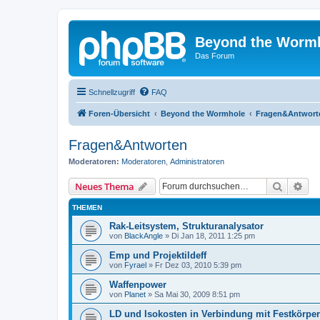
Beyond the Worm
Das Forum
Schnellzugriff
FAQ
Foren-Übersicht
Beyond the Wormhole
Fragen&Antwort
Fragen&Antworten
Moderatoren:
Moderatoren
,
Administratoren
Suche
Erw
Neues Thema
THEMEN
Rak-Leitsystem, Strukturanalysator
von
BlackAngle
»
Di Jan 18, 2011 1:25 pm
Emp und Projektildeff
von
Fyrael
»
Fr Dez 03, 2010 5:39 pm
Waffenpower
von
Planet
»
Sa Mai 30, 2009 8:51 pm
LD und Isokosten in Verbindung mit Festkörpe