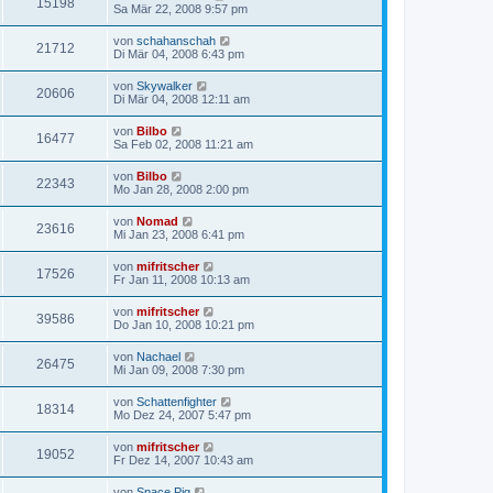
15198
Sa Mär 22, 2008 9:57 pm
von
schahanschah
21712
Di Mär 04, 2008 6:43 pm
von
Skywalker
20606
Di Mär 04, 2008 12:11 am
von
Bilbo
16477
Sa Feb 02, 2008 11:21 am
von
Bilbo
22343
Mo Jan 28, 2008 2:00 pm
von
Nomad
23616
Mi Jan 23, 2008 6:41 pm
von
mifritscher
17526
Fr Jan 11, 2008 10:13 am
von
mifritscher
39586
Do Jan 10, 2008 10:21 pm
von
Nachael
26475
Mi Jan 09, 2008 7:30 pm
von
Schattenfighter
18314
Mo Dez 24, 2007 5:47 pm
von
mifritscher
19052
Fr Dez 14, 2007 10:43 am
von
Space Pig