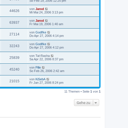
So Feb 19, 2006 12:25 pm
von
Jarod
44626
Mi Mai 24, 2006 3:13 pm
von
Jarod
63937
Fr Mai 19, 2006 1:40 am
von
Godl!ke
27114
Do Apr 27, 2006 4:14 pm
von
Godl!ke
32243
Do Apr 27, 2006 4:12 pm
von
Tal-Rasha
25839
Sa Apr 22, 2006 8:37 pm
von
Pille
45240
So Feb 26, 2006 2:42 am
von
KiSebA
21015
Fr Jan 27, 2006 8:24 pm
11 Themen • Seite
1
von
1
Gehe zu