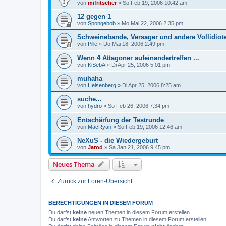
von
mifritscher
»
So Feb 19, 2006 10:42 am
12 gegen 1
von
Spongebob
»
Mo Mai 22, 2006 2:35 pm
Schweinebande, Versager und andere Vollidiot
von
Pille
»
Do Mai 18, 2006 2:49 pm
Wenn 4 Attagoner aufeinandertreffen ...
von
KiSebA
»
Di Apr 25, 2006 5:01 pm
muhaha
von
Heisenberg
»
Di Apr 25, 2006 8:25 am
suche...
von
hydro
»
So Feb 26, 2006 7:34 pm
Entschärfung der Testrunde
von
MacRyan
»
So Feb 19, 2006 12:46 am
NeXuS - die Wiedergeburt
von
Jarod
»
Sa Jan 21, 2006 9:45 pm
Neues Thema
Zurück zur Foren-Übersicht
BERECHTIGUNGEN IN DIESEM FORUM
Du darfst
keine
neuen Themen in diesem Forum erstellen.
Du darfst
keine
Antworten zu Themen in diesem Forum erstellen.