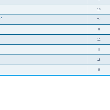
16
en
24
8
11
8
18
5