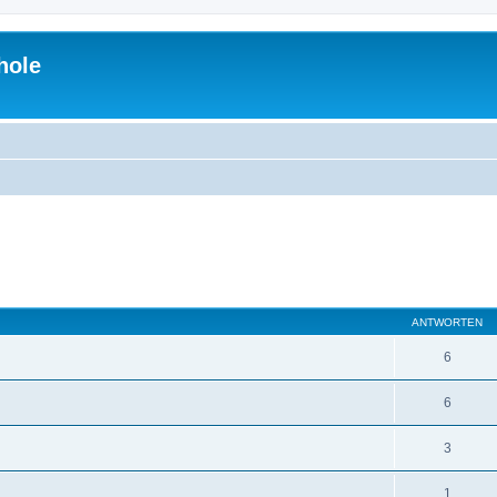
hole
eiterte Suche
ANTWORTEN
6
6
3
1