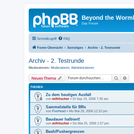
Beyond the Worm
Das Forum
Schnellzugriff
FAQ
Foren-Übersicht
Sonstiges
Archiv - 2. Testrunde
Archiv - 2. Testrunde
Moderatoren:
Moderatoren
,
Administratoren
Suche
Erw
Neues Thema
THEMEN
Zu dem heutigen Ausfall
von
mifritscher
»
Di Sep 19, 2006 7:30 am
Sammelstelle für BRs
von
PooHead
»
Mo Mai 29, 2006 12:10 pm
Baudauer halbiert!
von
mifritscher
»
Do Mai 25, 2006 1:57 pm
Bash/Pushergrenzen