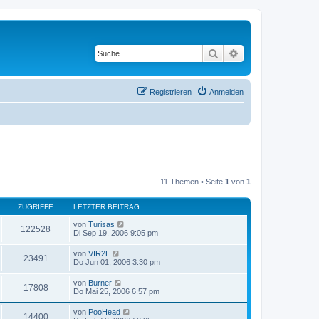
Suche
Erweiterte Suche
Registrieren
Anmelden
11 Themen • Seite
1
von
1
ZUGRIFFE
LETZTER BEITRAG
von
Turisas
122528
Di Sep 19, 2006 9:05 pm
von
VIR2L
23491
Do Jun 01, 2006 3:30 pm
von
Burner
17808
Do Mai 25, 2006 6:57 pm
von
PooHead
14400