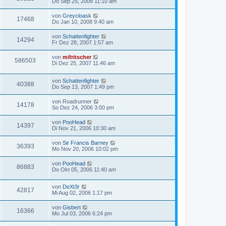
Do Sep 25, 2008 11:10 am
von
Greycloask
17468
Do Jan 10, 2008 9:40 am
von
Schattenfighter
14294
Fr Dez 28, 2007 1:57 am
von
mifritscher
586503
Di Dez 25, 2007 11:46 am
von
Schattenfighter
40388
Do Sep 13, 2007 1:49 pm
von
Roadrunner
14178
So Dez 24, 2006 3:00 pm
von
PooHead
14397
Di Nov 21, 2006 10:30 am
von
Sir Francis Barney
36393
Mo Nov 20, 2006 10:02 pm
von
PooHead
86883
Do Okt 05, 2006 11:40 am
von
DeXt3r
42817
Mi Aug 02, 2006 1:17 pm
von
Gisbert
16366
Mo Jul 03, 2006 6:24 pm