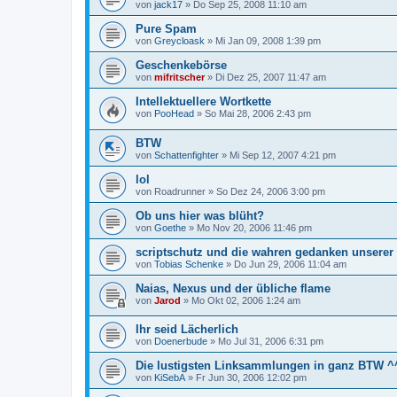
von
jack17
»
Do Sep 25, 2008 11:10 am
Pure Spam
von
Greycloask
»
Mi Jan 09, 2008 1:39 pm
Geschenkebörse
von
mifritscher
»
Di Dez 25, 2007 11:47 am
Intellektuellere Wortkette
von
PooHead
»
So Mai 28, 2006 2:43 pm
BTW
von
Schattenfighter
»
Mi Sep 12, 2007 4:21 pm
lol
von
Roadrunner
»
So Dez 24, 2006 3:00 pm
Ob uns hier was blüht?
von
Goethe
»
Mo Nov 20, 2006 11:46 pm
scriptschutz und die wahren gedanken unserer
von
Tobias Schenke
»
Do Jun 29, 2006 11:04 am
Naias, Nexus und der übliche flame
von
Jarod
»
Mo Okt 02, 2006 1:24 am
Ihr seid Lächerlich
von
Doenerbude
»
Mo Jul 31, 2006 6:31 pm
Die lustigsten Linksammlungen in ganz BTW ^
von
KiSebA
»
Fr Jun 30, 2006 12:02 pm