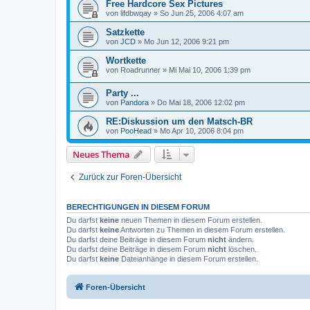
Free Hardcore Sex Pictures
von
lifdbwqay
»
So Jun 25, 2006 4:07 am
Satzkette
von
JCD
»
Mo Jun 12, 2006 9:21 pm
Wortkette
von
Roadrunner
»
Mi Mai 10, 2006 1:39 pm
Party ...
von
Pandora
»
Do Mai 18, 2006 12:02 pm
RE:Diskussion um den Matsch-BR
von
PooHead
»
Mo Apr 10, 2006 8:04 pm
Neues Thema
Zurück zur Foren-Übersicht
BERECHTIGUNGEN IN DIESEM FORUM
Du darfst
keine
neuen Themen in diesem Forum erstellen.
Du darfst
keine
Antworten zu Themen in diesem Forum erstellen.
Du darfst deine Beiträge in diesem Forum
nicht
ändern.
Du darfst deine Beiträge in diesem Forum
nicht
löschen.
Du darfst
keine
Dateianhänge in diesem Forum erstellen.
Foren-Übersicht