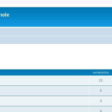
hole
eiterte Suche
ANTWORTEN
23
5
3
0