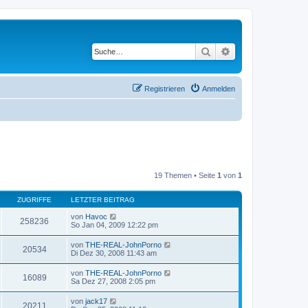
Suche
Erweiterte Suche
Registrieren
Anmelden
19 Themen • Seite
1
von
1
ZUGRIFFE
LETZTER BEITRAG
von
Havoc
258236
So Jan 04, 2009 12:22 pm
von
THE-REAL-JohnPorno
20534
Di Dez 30, 2008 11:43 am
von
THE-REAL-JohnPorno
16089
Sa Dez 27, 2008 2:05 pm
von
jack17
20211