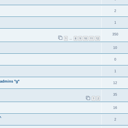
2
1
350
1
8
9
10
11
12
…
10
0
1
 admins *g*
12
35
1
2
16
^
2