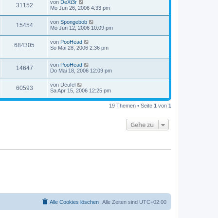
von
DeXt3r
31152
Mo Jun 26, 2006 4:33 pm
von
Spongebob
15454
Mo Jun 12, 2006 10:09 pm
von
PooHead
684305
So Mai 28, 2006 2:36 pm
von
PooHead
14647
Do Mai 18, 2006 12:09 pm
von
Deufel
60593
Sa Apr 15, 2006 12:25 pm
19 Themen • Seite
1
von
1
Gehe zu
Alle Cookies löschen
Alle Zeiten sind
UTC+02:00