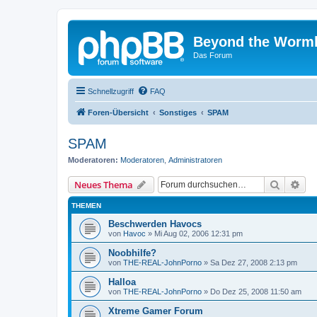
Beyond the Worm
Das Forum
Schnellzugriff
FAQ
Foren-Übersicht
Sonstiges
SPAM
SPAM
Moderatoren:
Moderatoren
,
Administratoren
Suche
Erw
Neues Thema
THEMEN
Beschwerden Havocs
von
Havoc
»
Mi Aug 02, 2006 12:31 pm
Noobhilfe?
von
THE-REAL-JohnPorno
»
Sa Dez 27, 2008 2:13 pm
Halloa
von
THE-REAL-JohnPorno
»
Do Dez 25, 2008 11:50 am
Xtreme Gamer Forum