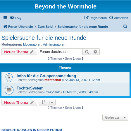
Beyond the Wormhole
FAQ
Registrieren
Anmelden
S
Foren-Übersicht
Zum Spiel
Spielersuche für die neue Runde
u
Spielersuche für die neue Runde
c
Moderatoren:
Moderatoren
,
Administratoren
h
Suche
Erweiterte Suche
Neues Thema
e
2 Themen • Seite
1
von
1
Themen
Infos für die Gruppenanmeldung
Letzter Beitrag von
mifritscher
«
Sa Jan 13, 2007 1:12 pm
TochterSystem
Letzter Beitrag von
CrazyStuff
«
Di Mär 31, 2009 3:49 pm
Neues Thema
2 Themen • Seite
1
von
1
Gehe zu
BERECHTIGUNGEN IN DIESEM FORUM