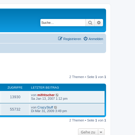
Suche
Erweiterte Suche
Registrieren
Anmelden
2 Themen • Seite
1
von
1
ZUGRIFFE
LETZTER BEITRAG
von
mifritscher
13930
Sa Jan 13, 2007 1:12 pm
von
CrazyStuff
55732
Di Mär 31, 2009 3:49 pm
2 Themen • Seite
1
von
1
Gehe zu