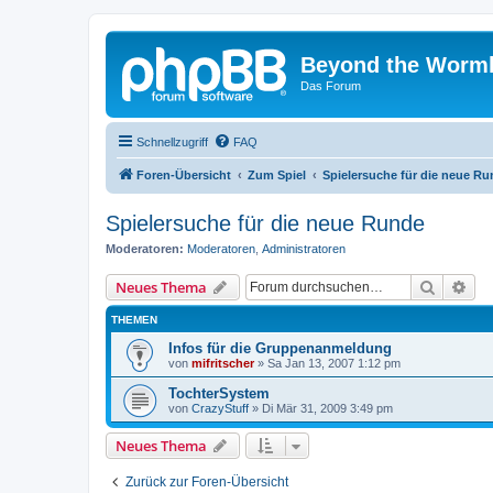
Beyond the Worm
Das Forum
Schnellzugriff
FAQ
Foren-Übersicht
Zum Spiel
Spielersuche für die neue R
Spielersuche für die neue Runde
Moderatoren:
Moderatoren
,
Administratoren
Suche
Erw
Neues Thema
THEMEN
Infos für die Gruppenanmeldung
von
mifritscher
»
Sa Jan 13, 2007 1:12 pm
TochterSystem
von
CrazyStuff
»
Di Mär 31, 2009 3:49 pm
Neues Thema
Zurück zur Foren-Übersicht