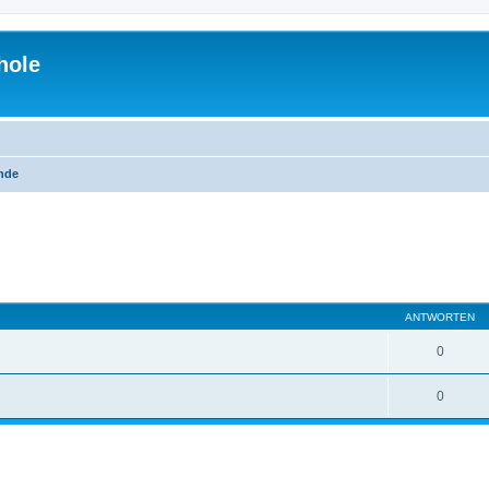
hole
unde
eiterte Suche
ANTWORTEN
0
0