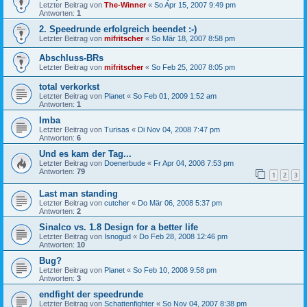
Letzter Beitrag von
The-Winner
«
So Apr 15, 2007 9:49 pm
Antworten:
1
2. Speedrunde erfolgreich beendet :-)
Letzter Beitrag von
mifritscher
«
So Mär 18, 2007 8:58 pm
Abschluss-BRs
Letzter Beitrag von
mifritscher
«
So Feb 25, 2007 8:05 pm
total verkorkst
Letzter Beitrag von
Planet
«
So Feb 01, 2009 1:52 am
Antworten:
1
Imba
Letzter Beitrag von
Turisas
«
Di Nov 04, 2008 7:47 pm
Antworten:
6
Und es kam der Tag...
Letzter Beitrag von
Doenerbude
«
Fr Apr 04, 2008 7:53 pm
Antworten:
79
1
2
3
Last man standing
Letzter Beitrag von
cutcher
«
Do Mär 06, 2008 5:37 pm
Antworten:
2
Sinalco vs. 1.8 Design for a better life
Letzter Beitrag von
Isnogud
«
Do Feb 28, 2008 12:46 pm
Antworten:
10
Bug?
Letzter Beitrag von
Planet
«
So Feb 10, 2008 9:58 pm
Antworten:
3
endfight der speedrunde
Letzter Beitrag von
Schattenfighter
«
So Nov 04, 2007 8:38 pm