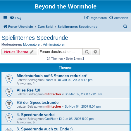
Beyond the Wormhole
FAQ
Registrieren
Anmelden
S
Foren-Übersicht
Zum Spiel
Spielinternes Speedrunde
u
Spielinternes Speedrunde
c
Moderatoren:
Moderatoren
,
Administratoren
h
Suche
Erweiterte Suche
Neues Thema
e
24 Themen • Seite
1
von
1
Themen
Mindesturlaub auf 6 Stunden reduziert!
Letzter Beitrag von
Planet
«
Do Okt 02, 2008 4:12 pm
Antworten:
4
Alles Res /10
Letzter Beitrag von
mifritscher
«
So Mär 02, 2008 12:01 am
HS der Speedtestrunde
Letzter Beitrag von
mifritscher
«
So Nov 04, 2007 8:04 pm
4. Speedrunde vorbei
Letzter Beitrag von
Godl!ke
«
Di Jun 05, 2007 5:20 pm
Antworten:
5
3. Speedrunde auch zu Ende :)