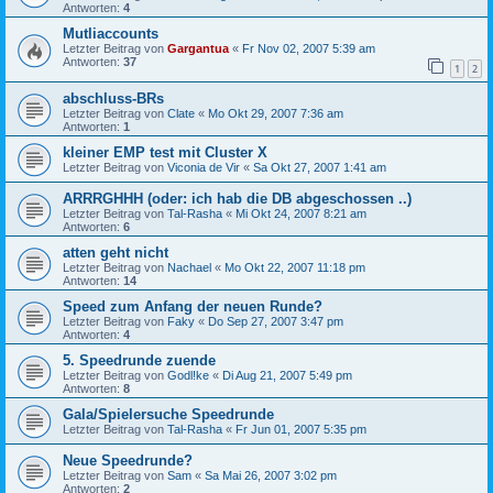
Antworten:
4
Mutliaccounts
Letzter Beitrag von
Gargantua
«
Fr Nov 02, 2007 5:39 am
Antworten:
37
1
2
abschluss-BRs
Letzter Beitrag von
Clate
«
Mo Okt 29, 2007 7:36 am
Antworten:
1
kleiner EMP test mit Cluster X
Letzter Beitrag von
Viconia de Vir
«
Sa Okt 27, 2007 1:41 am
ARRRGHHH (oder: ich hab die DB abgeschossen ..)
Letzter Beitrag von
Tal-Rasha
«
Mi Okt 24, 2007 8:21 am
Antworten:
6
atten geht nicht
Letzter Beitrag von
Nachael
«
Mo Okt 22, 2007 11:18 pm
Antworten:
14
Speed zum Anfang der neuen Runde?
Letzter Beitrag von
Faky
«
Do Sep 27, 2007 3:47 pm
Antworten:
4
5. Speedrunde zuende
Letzter Beitrag von
Godl!ke
«
Di Aug 21, 2007 5:49 pm
Antworten:
8
Gala/Spielersuche Speedrunde
Letzter Beitrag von
Tal-Rasha
«
Fr Jun 01, 2007 5:35 pm
Neue Speedrunde?
Letzter Beitrag von
Sam
«
Sa Mai 26, 2007 3:02 pm
Antworten:
2