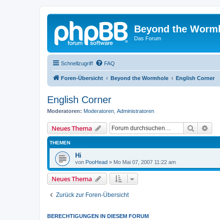
Beyond the Worm
Das Forum
Schnellzugriff
FAQ
Foren-Übersicht
Beyond the Wormhole
English Corner
English Corner
Moderatoren:
Moderatoren
,
Administratoren
Suche
Erw
Neues Thema
THEMEN
Hi
von
PooHead
»
Mo Mai 07, 2007 11:22 am
Neues Thema
Zurück zur Foren-Übersicht
BERECHTIGUNGEN IN DIESEM FORUM