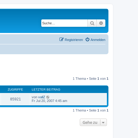
Suche
Erweiterte Suche
Registrieren
Anmelden
1 Thema • Seite
1
von
1
ZUGRIFFE
LETZTER BEITRAG
von
vallZ
85921
Fr Jul 20, 2007 4:45 am
1 Thema • Seite
1
von
1
Gehe zu