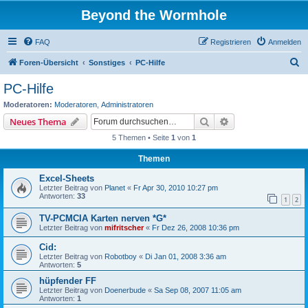
Beyond the Wormhole
FAQ
Registrieren
Anmelden
S
Foren-Übersicht
Sonstiges
PC-Hilfe
u
PC-Hilfe
c
Moderatoren:
Moderatoren
,
Administratoren
h
Suche
Erweiterte Suche
Neues Thema
e
5 Themen • Seite
1
von
1
Themen
Excel-Sheets
Letzter Beitrag von
Planet
«
Fr Apr 30, 2010 10:27 pm
Antworten:
33
1
2
TV-PCMCIA Karten nerven *G*
Letzter Beitrag von
mifritscher
«
Fr Dez 26, 2008 10:36 pm
Cid:
Letzter Beitrag von
Robotboy
«
Di Jan 01, 2008 3:36 am
Antworten:
5
hüpfender FF
Letzter Beitrag von
Doenerbude
«
Sa Sep 08, 2007 11:05 am
Antworten:
1