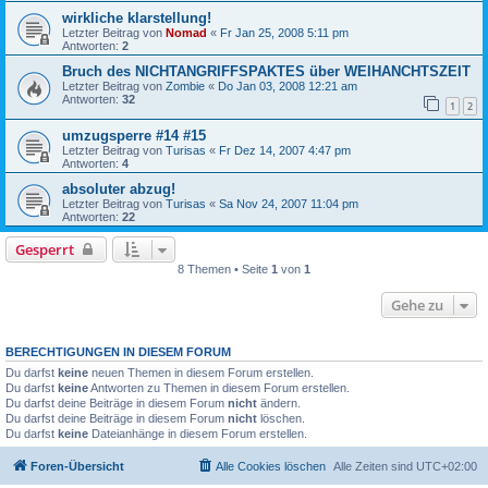
wirkliche klarstellung!
Letzter Beitrag von
Nomad
«
Fr Jan 25, 2008 5:11 pm
Antworten:
2
Bruch des NICHTANGRIFFSPAKTES über WEIHANCHTSZEIT
Letzter Beitrag von
Zombie
«
Do Jan 03, 2008 12:21 am
Antworten:
32
1
2
umzugsperre #14 #15
Letzter Beitrag von
Turisas
«
Fr Dez 14, 2007 4:47 pm
Antworten:
4
absoluter abzug!
Letzter Beitrag von
Turisas
«
Sa Nov 24, 2007 11:04 pm
Antworten:
22
Gesperrt
8 Themen • Seite
1
von
1
Gehe zu
BERECHTIGUNGEN IN DIESEM FORUM
Du darfst
keine
neuen Themen in diesem Forum erstellen.
Du darfst
keine
Antworten zu Themen in diesem Forum erstellen.
Du darfst deine Beiträge in diesem Forum
nicht
ändern.
Du darfst deine Beiträge in diesem Forum
nicht
löschen.
Du darfst
keine
Dateianhänge in diesem Forum erstellen.
Foren-Übersicht
Alle Cookies löschen
Alle Zeiten sind
UTC+02:00