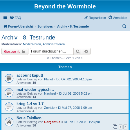
Beyond the Wormhole
FAQ
Registrieren
Anmelden
S
Foren-Übersicht
Sonstiges
Archiv - 8. Testrunde
u
Archiv - 8. Testrunde
c
Moderatoren:
Moderatoren
,
Administratoren
h
Suche
Erweiterte Suche
Gesperrt
e
8 Themen • Seite
1
von
1
Themen
account kaputt
Letzter Beitrag von
Planet
«
Do Okt 02, 2008 4:10 pm
Antworten:
19
mal wieder typisch...
Letzter Beitrag von
Nachael
«
Di Jul 01, 2008 5:02 pm
Antworten:
14
krieg 1.4 vs 1.7
Letzter Beitrag von
Zombie
«
Di Mai 27, 2008 1:09 am
Antworten:
4
Neue Taktiken
Letzter Beitrag von
Gargantua
«
Di Feb 19, 2008 11:23 pm
Antworten:
36
1
2