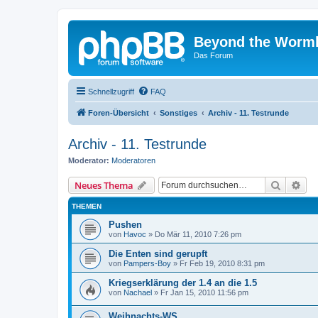
Beyond the Worm
Das Forum
Schnellzugriff
FAQ
Foren-Übersicht
Sonstiges
Archiv - 11. Testrunde
Archiv - 11. Testrunde
Moderator:
Moderatoren
Suche
Erw
Neues Thema
THEMEN
Pushen
von
Havoc
»
Do Mär 11, 2010 7:26 pm
Die Enten sind gerupft
von
Pampers-Boy
»
Fr Feb 19, 2010 8:31 pm
Kriegserklärung der 1.4 an die 1.5
von
Nachael
»
Fr Jan 15, 2010 11:56 pm
Weihnachts-WS