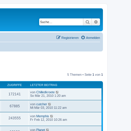
Suche
Erweiterte Suche
Registrieren
Anmelden
5 Themen • Seite
1
von
1
ZUGRIFFE
LETZTER BEITRAG
von
Chilledkroete
172141
So Mär 21, 2010 1:20 am
von
cutcher
67885
Mi Mär 03, 2010 11:22 am
von
Memphis
243555
Fr Feb 12, 2010 10:26 am
von
Planet