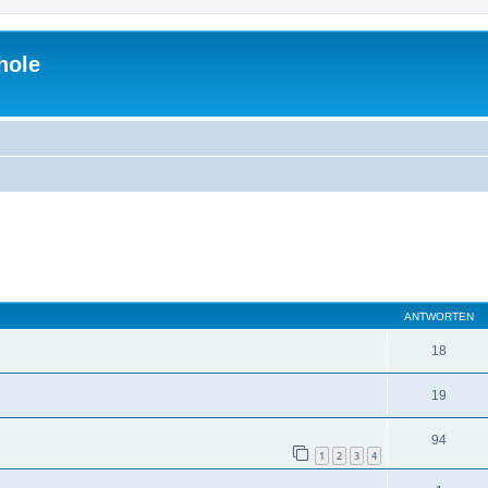
hole
eiterte Suche
ANTWORTEN
18
19
94
1
2
3
4