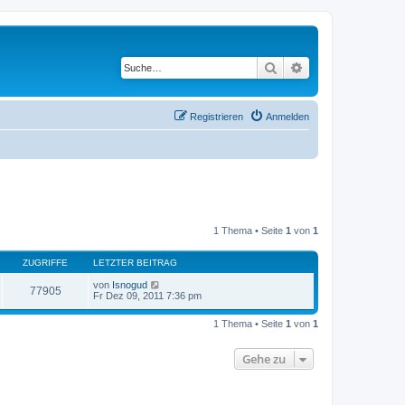
Suche
Erweiterte Suche
Registrieren
Anmelden
1 Thema • Seite
1
von
1
ZUGRIFFE
LETZTER BEITRAG
von
Isnogud
77905
Fr Dez 09, 2011 7:36 pm
1 Thema • Seite
1
von
1
Gehe zu