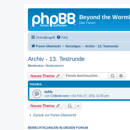
Beyond the Worm
Das Forum
Schnellzugriff
FAQ
Foren-Übersicht
Sonstiges
Archiv - 13. Testrunde
Archiv - 13. Testrunde
Moderator:
Moderatoren
Suche
Erw
Neues Thema
THEMEN
mhh
von
Chilledkroete
»
So Feb 27, 2011 11:05 pm
Neues Thema
Zurück zur Foren-Übersicht
BERECHTIGUNGEN IN DIESEM FORUM