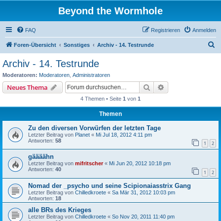
Beyond the Wormhole
FAQ
Registrieren
Anmelden
S
Foren-Übersicht
Sonstiges
Archiv - 14. Testrunde
u
Archiv - 14. Testrunde
c
Moderatoren:
Moderatoren
,
Administratoren
h
Suche
Erweiterte Suche
Neues Thema
e
4 Themen • Seite
1
von
1
Themen
Zu den diversen Vorwürfen der letzten Tage
Letzter Beitrag von
Planet
«
Mi Jul 18, 2012 4:11 pm
Antworten:
58
1
2
gäääähn
Letzter Beitrag von
mifritscher
«
Mi Jun 20, 2012 10:18 pm
Antworten:
40
1
2
Nomad der _psycho und seine Scipionaiasstrix Gang
Letzter Beitrag von
Chilledkroete
«
Sa Mär 31, 2012 10:03 pm
Antworten:
18
alle BRs des Krieges
Letzter Beitrag von
Chilledkroete
«
So Nov 20, 2011 11:40 pm