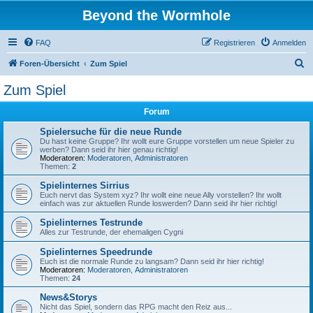
Beyond the Wormhole
FAQ
Registrieren
Anmelden
S
Foren-Übersicht
Zum Spiel
u
Zum Spiel
c
Forum
h
e
Spielersuche für die neue Runde
Du hast keine Gruppe? Ihr wollt eure Gruppe vorstellen um neue Spieler zu
werben? Dann seid ihr hier genau richtig!
Moderatoren:
Moderatoren
,
Administratoren
Themen:
2
Spielinternes Sirrius
Euch nervt das System xyz? Ihr wollt eine neue Ally vorstellen? Ihr wollt
einfach was zur aktuellen Runde loswerden? Dann seid ihr hier richtig!
Spielinternes Testrunde
Alles zur Testrunde, der ehemaligen Cygni
Spielinternes Speedrunde
Euch ist die normale Runde zu langsam? Dann seid ihr hier richtig!
Moderatoren:
Moderatoren
,
Administratoren
Themen:
24
News&Storys
Nicht das Spiel, sondern das RPG macht den Reiz aus...