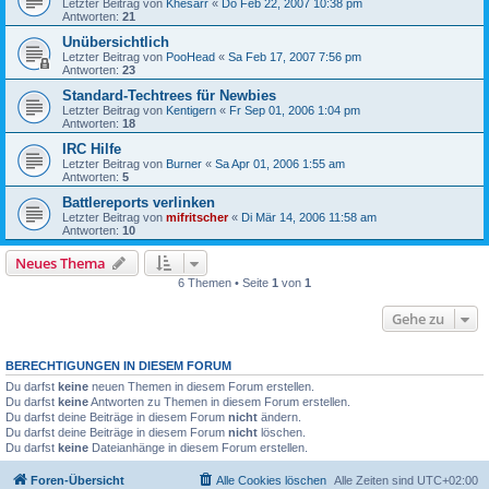
Letzter Beitrag von
Khesarr
«
Do Feb 22, 2007 10:38 pm
Antworten:
21
Unübersichtlich
Letzter Beitrag von
PooHead
«
Sa Feb 17, 2007 7:56 pm
Antworten:
23
Standard-Techtrees für Newbies
Letzter Beitrag von
Kentigern
«
Fr Sep 01, 2006 1:04 pm
Antworten:
18
IRC Hilfe
Letzter Beitrag von
Burner
«
Sa Apr 01, 2006 1:55 am
Antworten:
5
Battlereports verlinken
Letzter Beitrag von
mifritscher
«
Di Mär 14, 2006 11:58 am
Antworten:
10
Neues Thema
6 Themen • Seite
1
von
1
Gehe zu
BERECHTIGUNGEN IN DIESEM FORUM
Du darfst
keine
neuen Themen in diesem Forum erstellen.
Du darfst
keine
Antworten zu Themen in diesem Forum erstellen.
Du darfst deine Beiträge in diesem Forum
nicht
ändern.
Du darfst deine Beiträge in diesem Forum
nicht
löschen.
Du darfst
keine
Dateianhänge in diesem Forum erstellen.
Foren-Übersicht
Alle Cookies löschen
Alle Zeiten sind
UTC+02:00