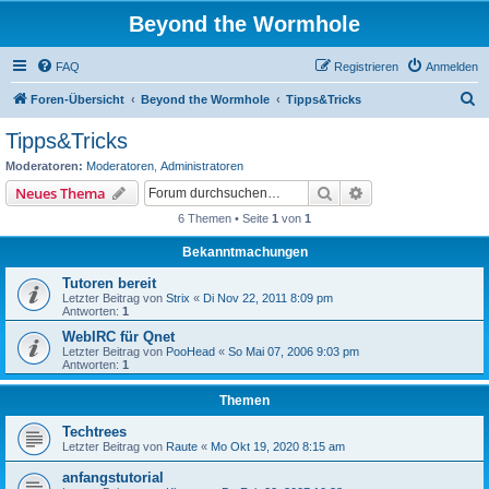
Beyond the Wormhole
FAQ
Registrieren
Anmelden
S
Foren-Übersicht
Beyond the Wormhole
Tipps&Tricks
u
Tipps&Tricks
c
Moderatoren:
Moderatoren
,
Administratoren
h
Suche
Erweiterte Suche
Neues Thema
e
6 Themen • Seite
1
von
1
Bekanntmachungen
Tutoren bereit
Letzter Beitrag von
Strix
«
Di Nov 22, 2011 8:09 pm
Antworten:
1
WebIRC für Qnet
Letzter Beitrag von
PooHead
«
So Mai 07, 2006 9:03 pm
Antworten:
1
Themen
Techtrees
Letzter Beitrag von
Raute
«
Mo Okt 19, 2020 8:15 am
anfangstutorial