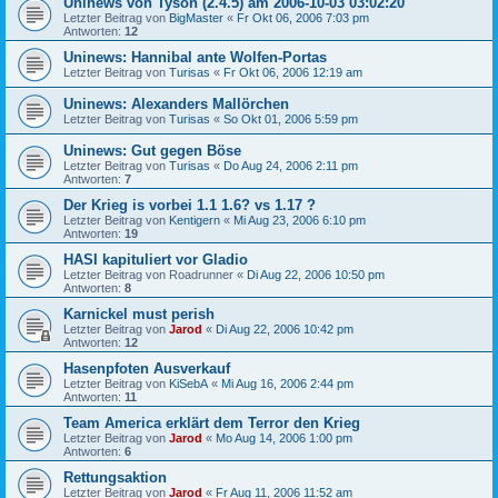
Uninews von Tyson (2.4.5) am 2006-10-03 03:02:20
Letzter Beitrag von
BigMaster
«
Fr Okt 06, 2006 7:03 pm
Antworten:
12
Uninews: Hannibal ante Wolfen-Portas
Letzter Beitrag von
Turisas
«
Fr Okt 06, 2006 12:19 am
Uninews: Alexanders Mallörchen
Letzter Beitrag von
Turisas
«
So Okt 01, 2006 5:59 pm
Uninews: Gut gegen Böse
Letzter Beitrag von
Turisas
«
Do Aug 24, 2006 2:11 pm
Antworten:
7
Der Krieg is vorbei 1.1 1.6? vs 1.17 ?
Letzter Beitrag von
Kentigern
«
Mi Aug 23, 2006 6:10 pm
Antworten:
19
HASI kapituliert vor Gladio
Letzter Beitrag von
Roadrunner
«
Di Aug 22, 2006 10:50 pm
Antworten:
8
Karnickel must perish
Letzter Beitrag von
Jarod
«
Di Aug 22, 2006 10:42 pm
Antworten:
12
Hasenpfoten Ausverkauf
Letzter Beitrag von
KiSebA
«
Mi Aug 16, 2006 2:44 pm
Antworten:
11
Team America erklärt dem Terror den Krieg
Letzter Beitrag von
Jarod
«
Mo Aug 14, 2006 1:00 pm
Antworten:
6
Rettungsaktion
Letzter Beitrag von
Jarod
«
Fr Aug 11, 2006 11:52 am