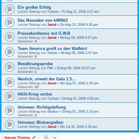
Ein großer Erfolg
Letzter Beitrag von
Turisas
«
Fr Aug 11, 2006 2:27 am
Das Massaker von k4R0tt3
Letzter Beitrag von
Jarod
«
Do Aug 10, 2006 9:35 pm
Pressekonferenz mit G.W.B
Letzter Beitrag von
Jarod
«
Mi Aug 09, 2006 5:07 pm
Antworten:
4
Team America greift zu den Waffeln!
Letzter Beitrag von
Jhindo
«
Mi Aug 09, 2006 2:57 pm
Antworten:
6
Bewährungsprobe
Letzter Beitrag von
Pille
«
Di Aug 08, 2006 10:07 am
Antworten:
1
Neulich, unweit der Gala 1.5...
Letzter Beitrag von
Jarod
«
Mo Aug 07, 2006 2:35 pm
Antworten:
23
HASI-Krieg vorbei
Letzter Beitrag von
Turisas
«
Di Aug 01, 2006 4:50 pm
Uninews: Richtigstellung
Letzter Beitrag von
Sinalco
«
Di Aug 01, 2006 2:18 pm
Antworten:
3
Uninews: Blutvergießen
Letzter Beitrag von
Jarod
«
Mo Jul 31, 2006 2:36 am
Neues Thema