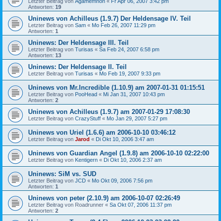
Letzter Beitrag von
Agamemnon
«
Fr Apr 06, 2007 3:42 pm
Antworten:
19
Uninews von Achilleus (1.9.7) Der Heldensage IV. Teil
Letzter Beitrag von
Sam
«
Mo Feb 26, 2007 11:29 pm
Antworten:
1
Uninews: Der Heldensage III. Teil
Letzter Beitrag von
Turisas
«
Sa Feb 24, 2007 6:58 pm
Antworten:
13
Uninews: Der Heldensage II. Teil
Letzter Beitrag von
Turisas
«
Mo Feb 19, 2007 9:33 pm
Uninews von Mr.Incredible (1.10.9) am 2007-01-31 01:15:51
Letzter Beitrag von
PooHead
«
Mi Jan 31, 2007 10:43 pm
Antworten:
2
Uninews von Achilleus (1.9.7) am 2007-01-29 17:08:30
Letzter Beitrag von
CrazyStuff
«
Mo Jan 29, 2007 5:27 pm
Uninews von Uriel (1.6.6) am 2006-10-10 03:46:12
Letzter Beitrag von
Jarod
«
Di Okt 10, 2006 3:47 am
Uninews von Guardian Angel (1.9.8) am 2006-10-10 02:22:00
Letzter Beitrag von
Kentigern
«
Di Okt 10, 2006 2:37 am
Uninews: SiM vs. SUD
Letzter Beitrag von
JCD
«
Mo Okt 09, 2006 7:56 pm
Antworten:
1
Uninews von peter (2.10.9) am 2006-10-07 02:26:49
Letzter Beitrag von
Roadrunner
«
Sa Okt 07, 2006 11:37 pm
Antworten:
2