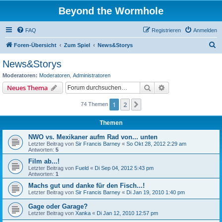
Beyond the Wormhole
FAQ
Registrieren
Anmelden
S
Foren-Übersicht
Zum Spiel
News&Storys
u
News&Storys
c
Moderatoren:
Moderatoren
,
Administratoren
h
Suche
Erweiterte Suche
Neues Thema
e
1
2
Nächste
74 Themen
Themen
NWO vs. Mexikaner aufm Rad von... unten
Letzter Beitrag von
Sir Francis Barney
«
So Okt 28, 2012 2:29 am
Antworten:
5
Film ab...!
Letzter Beitrag von
Fueld
«
Di Sep 04, 2012 5:43 pm
Antworten:
1
Machs gut und danke für den Fisch...!
Letzter Beitrag von
Sir Francis Barney
«
Di Jan 19, 2010 1:40 pm
Gage oder Garage?
Letzter Beitrag von
Xanka
«
Di Jan 12, 2010 12:57 pm