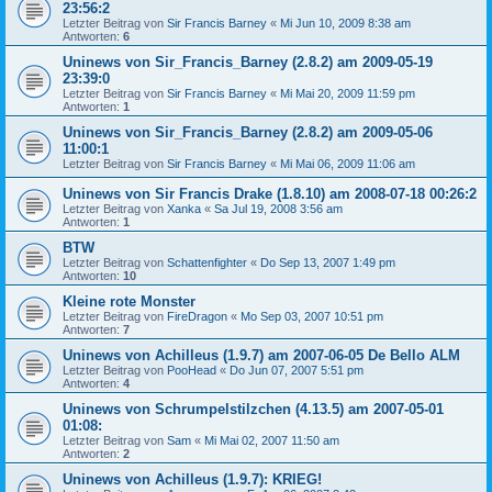
23:56:2
Letzter Beitrag von
Sir Francis Barney
«
Mi Jun 10, 2009 8:38 am
Antworten:
6
Uninews von Sir_Francis_Barney (2.8.2) am 2009-05-19
23:39:0
Letzter Beitrag von
Sir Francis Barney
«
Mi Mai 20, 2009 11:59 pm
Antworten:
1
Uninews von Sir_Francis_Barney (2.8.2) am 2009-05-06
11:00:1
Letzter Beitrag von
Sir Francis Barney
«
Mi Mai 06, 2009 11:06 am
Uninews von Sir Francis Drake (1.8.10) am 2008-07-18 00:26:2
Letzter Beitrag von
Xanka
«
Sa Jul 19, 2008 3:56 am
Antworten:
1
BTW
Letzter Beitrag von
Schattenfighter
«
Do Sep 13, 2007 1:49 pm
Antworten:
10
Kleine rote Monster
Letzter Beitrag von
FireDragon
«
Mo Sep 03, 2007 10:51 pm
Antworten:
7
Uninews von Achilleus (1.9.7) am 2007-06-05 De Bello ALM
Letzter Beitrag von
PooHead
«
Do Jun 07, 2007 5:51 pm
Antworten:
4
Uninews von Schrumpelstilzchen (4.13.5) am 2007-05-01
01:08:
Letzter Beitrag von
Sam
«
Mi Mai 02, 2007 11:50 am
Antworten:
2
Uninews von Achilleus (1.9.7): KRIEG!