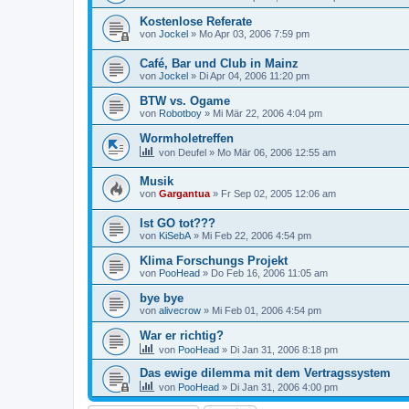
Kostenlose Referate
von
Jockel
»
Mo Apr 03, 2006 7:59 pm
Café, Bar und Club in Mainz
von
Jockel
»
Di Apr 04, 2006 11:20 pm
BTW vs. Ogame
von
Robotboy
»
Mi Mär 22, 2006 4:04 pm
Wormholetreffen
von
Deufel
»
Mo Mär 06, 2006 12:55 am
Musik
von
Gargantua
»
Fr Sep 02, 2005 12:06 am
Ist GO tot???
von
KiSebA
»
Mi Feb 22, 2006 4:54 pm
Klima Forschungs Projekt
von
PooHead
»
Do Feb 16, 2006 11:05 am
bye bye
von
alivecrow
»
Mi Feb 01, 2006 4:54 pm
War er richtig?
von
PooHead
»
Di Jan 31, 2006 8:18 pm
Das ewige dilemma mit dem Vertragssystem
von
PooHead
»
Di Jan 31, 2006 4:00 pm