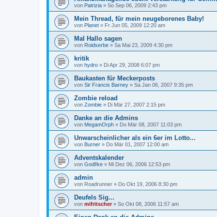
von
Patrizia
»
So Sep 06, 2009 2:43 pm
Mein Thread, für mein neugeborenes Baby!
von
Planet
»
Fr Jun 05, 2009 12:20 am
Mal Hallo sagen
von
Roidserbe
»
Sa Mai 23, 2009 4:30 pm
kritik
von
hydro
»
Di Apr 29, 2008 6:07 pm
Baukasten für Meckerposts
von
Sir Francis Barney
»
Sa Jan 06, 2007 9:35 pm
Zombie reload
von
Zombie
»
Di Mär 27, 2007 2:15 pm
Danke an die Admins
von
MegamOrph
»
Do Mär 08, 2007 11:03 pm
Unwarscheinlicher als ein 6er im Lotto...
von
Burner
»
Do Mär 01, 2007 12:00 am
Adventskalender
von
Godl!ke
»
Mi Dez 06, 2006 12:53 pm
admin
von
Roadrunner
»
Do Okt 19, 2006 8:30 pm
Deufels Sig...
von
mifritscher
»
So Okt 08, 2006 11:57 am