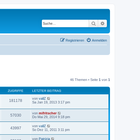
Suche
Erweiterte Suche
Registrieren
Anmelden
46 Themen • Seite
1
von
1
ZUGRIFFE
LETZTER BEITRAG
von
vallZ
181178
Sa Jan 19, 2013 3:17 pm
von
mifritscher
57030
Do Mai 29, 2014 9:18 pm
von
vallZ
43997
So Dez 11, 2011 3:11 pm
von
Patrizia