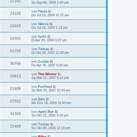
22162
So Sep 06, 2009 2:43 pm
von
Planet
24326
Do Jul 16, 2009 11:22 am
von
Silence
21023
Do Jul 16, 2009 1:13 am
von
hydro
24501
Di Apr 29, 2008 6:07 pm
von
Turisas
51759
Di Okt 30, 2007 11:00 pm
von
Zombie
30766
Do Apr 05, 2007 6:30 pm
von
The-Winner
26813
Sa Mär 10, 2007 5:12 pm
von
PooHead
21808
Sa Mär 03, 2007 11:44 am
von
Sam
27922
Mo Dez 18, 2006 11:00 pm
von
Agent Blue
41399
So Okt 22, 2006 3:18 pm
von
Turisas
15489
So Okt 08, 2006 12:10 pm
von
Bilbo