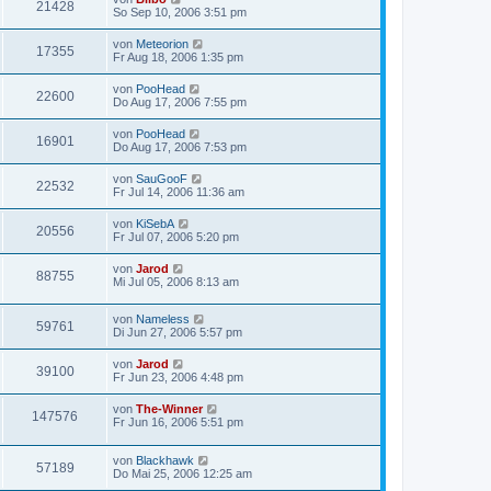
21428
So Sep 10, 2006 3:51 pm
von
Meteorion
17355
Fr Aug 18, 2006 1:35 pm
von
PooHead
22600
Do Aug 17, 2006 7:55 pm
von
PooHead
16901
Do Aug 17, 2006 7:53 pm
von
SauGooF
22532
Fr Jul 14, 2006 11:36 am
von
KiSebA
20556
Fr Jul 07, 2006 5:20 pm
von
Jarod
88755
Mi Jul 05, 2006 8:13 am
von
Nameless
59761
Di Jun 27, 2006 5:57 pm
von
Jarod
39100
Fr Jun 23, 2006 4:48 pm
von
The-Winner
147576
Fr Jun 16, 2006 5:51 pm
von
Blackhawk
57189
Do Mai 25, 2006 12:25 am