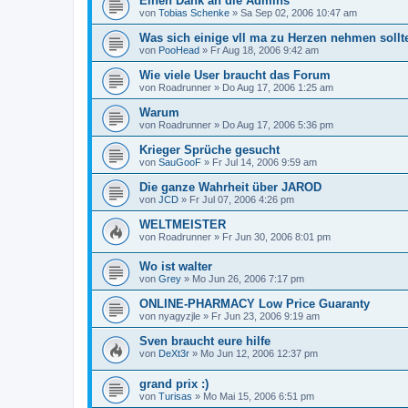
Einen Dank an die Admins
von
Tobias Schenke
»
Sa Sep 02, 2006 10:47 am
Was sich einige vll ma zu Herzen nehmen sollte
von
PooHead
»
Fr Aug 18, 2006 9:42 am
Wie viele User braucht das Forum
von
Roadrunner
»
Do Aug 17, 2006 1:25 am
Warum
von
Roadrunner
»
Do Aug 17, 2006 5:36 pm
Krieger Sprüche gesucht
von
SauGooF
»
Fr Jul 14, 2006 9:59 am
Die ganze Wahrheit über JAROD
von
JCD
»
Fr Jul 07, 2006 4:26 pm
WELTMEISTER
von
Roadrunner
»
Fr Jun 30, 2006 8:01 pm
Wo ist walter
von
Grey
»
Mo Jun 26, 2006 7:17 pm
ONLINE-PHARMACY Low Price Guaranty
von
nyagyzjle
»
Fr Jun 23, 2006 9:19 am
Sven braucht eure hilfe
von
DeXt3r
»
Mo Jun 12, 2006 12:37 pm
grand prix :)
von
Turisas
»
Mo Mai 15, 2006 6:51 pm