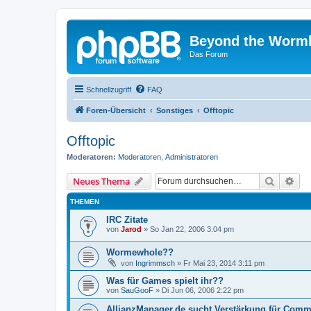
Beyond the Worm
Das Forum
Schnellzugriff
FAQ
Foren-Übersicht
Sonstiges
Offtopic
Offtopic
Moderatoren:
Moderatoren
,
Administratoren
Suche
Erw
Neues Thema
THEMEN
IRC Zitate
von
Jarod
»
So Jan 22, 2006 3:04 pm
Wormewhole??
von
Ingrimmsch
»
Fr Mai 23, 2014 3:11 pm
Was für Games spielt ihr??
von
SauGooF
»
Di Jun 06, 2006 2:22 pm
AllianzManager.de sucht Verstärkung für Comm