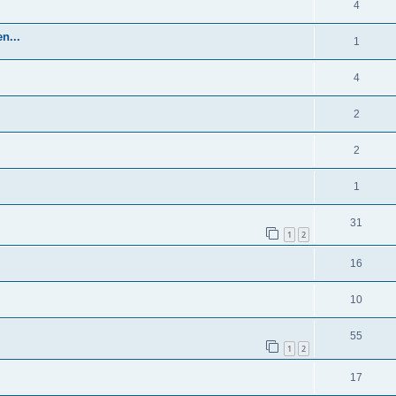
4
n...
1
4
2
2
1
31
1
2
16
10
55
1
2
17