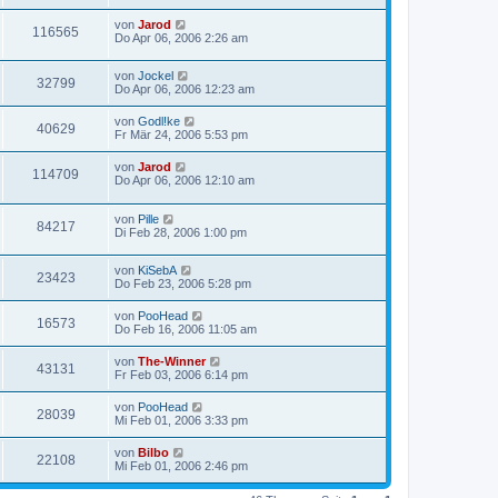
von
Jarod
116565
Do Apr 06, 2006 2:26 am
von
Jockel
32799
Do Apr 06, 2006 12:23 am
von
Godl!ke
40629
Fr Mär 24, 2006 5:53 pm
von
Jarod
114709
Do Apr 06, 2006 12:10 am
von
Pille
84217
Di Feb 28, 2006 1:00 pm
von
KiSebA
23423
Do Feb 23, 2006 5:28 pm
von
PooHead
16573
Do Feb 16, 2006 11:05 am
von
The-Winner
43131
Fr Feb 03, 2006 6:14 pm
von
PooHead
28039
Mi Feb 01, 2006 3:33 pm
von
Bilbo
22108
Mi Feb 01, 2006 2:46 pm