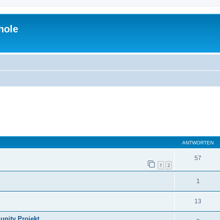
hole
eiterte Suche
ANTWORTEN
57
1
2
1
13
unity Projekt