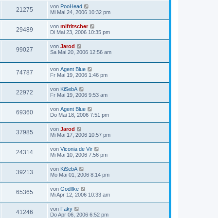
von
PooHead
21275
Mi Mai 24, 2006 10:32 pm
von
mifritscher
29489
Di Mai 23, 2006 10:35 pm
von
Jarod
99027
Sa Mai 20, 2006 12:56 am
von
Agent Blue
74787
Fr Mai 19, 2006 1:46 pm
von
KiSebA
22972
Fr Mai 19, 2006 9:53 am
von
Agent Blue
69360
Do Mai 18, 2006 7:51 pm
von
Jarod
37985
Mi Mai 17, 2006 10:57 pm
von
Viconia de Vir
24314
Mi Mai 10, 2006 7:56 pm
von
KiSebA
39213
Mo Mai 01, 2006 8:14 pm
von
Godl!ke
65365
Mi Apr 12, 2006 10:33 am
von
Faky
41246
Do Apr 06, 2006 6:52 pm