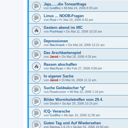
Jaja......die Torwartfrage
von
Godl!ke
»
Mi Mai 24, 2006 8:35 pm
Linux ... NOOB-Fragen
von
Roul
»
Fr Mai 19, 2006 9:42 pm
Gestern abend im IRC
von
PooHead
»
Do Mai 11, 2006 10:20 am
Depressionen
von
Blackhawk
»
Do Mai 18, 2006 12:21 am
Das Arschkartenspiel
von
Jarod
»
Do Mai 18, 2006 4:29 pm
Rassen abschaffen
von
MacRyan
»
Mo Feb 27, 2006 4:59 pm
In eigener Sache
von
Jarod
»
Di Mai 16, 2006 11:11 pm
Suche Geldwäscher *g*
von
Roadrunner
»
Mi Mai 10, 2006 1:16 pm
Bilder Wormholetreffen vom 29.4.
von
Deufel
»
Sa Apr 29, 2006 10:15 pm
ICQ- Verarsche
von
Godl!ke
»
Mo Apr 10, 2006 11:38 am
Guten Tag und Auf Wiedersehen
von
Mantua 1.6.13
»
Sa Apr 01, 2006 10:50 pm