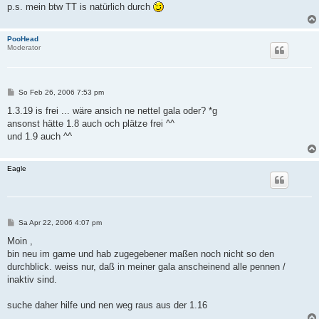
p.s. mein btw TT is natürlich durch
PooHead
Moderator
B
So Feb 26, 2006 7:53 pm
e
i
1.3.19 is frei ... wäre ansich ne nettel gala oder? *g
t
ansonst hätte 1.8 auch och plätze frei ^^
r
a
und 1.9 auch ^^
g
Eagle
B
Sa Apr 22, 2006 4:07 pm
e
i
Moin ,
t
bin neu im game und hab zugegebener maßen noch nicht so den
r
a
durchblick. weiss nur, daß in meiner gala anscheinend alle pennen /
g
inaktiv sind.
suche daher hilfe und nen weg raus aus der 1.16