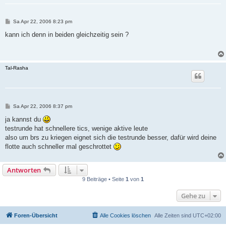
B
Sa Apr 22, 2006 8:23 pm
e
i
kann ich denn in beiden gleichzeitig sein ?
t
r
a
g
Tal-Rasha
B
Sa Apr 22, 2006 8:37 pm
e
i
ja kannst du
t
testrunde hat schnellere tics, wenige aktive leute
r
a
also um brs zu kriegen eignet sich die testrunde besser, dafür wird deine
g
flotte auch schneller mal geschrottet
Antworten
9 Beiträge • Seite
1
von
1
Gehe zu
Foren-Übersicht
Alle Cookies löschen
Alle Zeiten sind
UTC+02:00