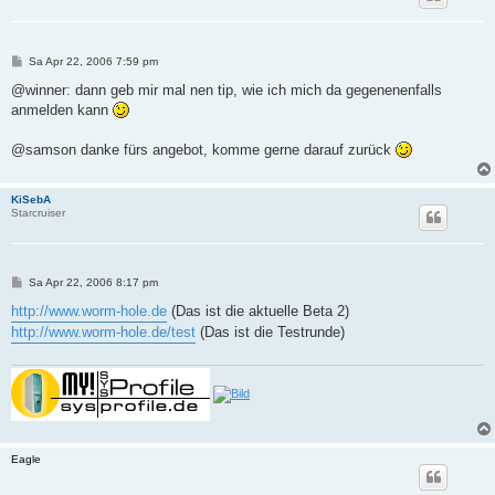
B
Sa Apr 22, 2006 7:59 pm
e
i
@winner: dann geb mir mal nen tip, wie ich mich da gegenenenfalls
t
anmelden kann
r
a
g
@samson danke fürs angebot, komme gerne darauf zurück
KiSebA
Starcruiser
B
Sa Apr 22, 2006 8:17 pm
e
i
http://www.worm-hole.de
(Das ist die aktuelle Beta 2)
t
http://www.worm-hole.de/test
(Das ist die Testrunde)
r
a
g
Eagle