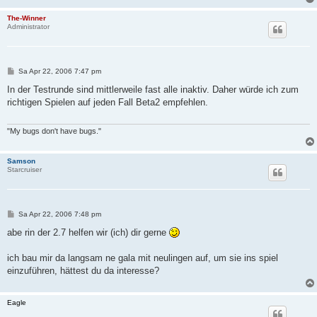
The-Winner
Administrator
B
Sa Apr 22, 2006 7:47 pm
e
i
In der Testrunde sind mittlerweile fast alle inaktiv. Daher würde ich zum
t
richtigen Spielen auf jeden Fall Beta2 empfehlen.
r
a
g
"My bugs don't have bugs."
Samson
Starcruiser
B
Sa Apr 22, 2006 7:48 pm
e
i
abe rin der 2.7 helfen wir (ich) dir gerne
t
r
a
ich bau mir da langsam ne gala mit neulingen auf, um sie ins spiel
g
einzuführen, hättest du da interesse?
Eagle