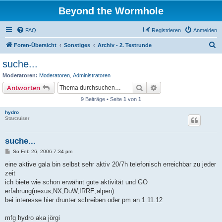
Beyond the Wormhole
FAQ
Registrieren
Anmelden
S
Foren-Übersicht
Sonstiges
Archiv - 2. Testrunde
u
suche...
c
Moderatoren:
Moderatoren
,
Administratoren
h
Suche
Erweiterte Suche
Antworten
e
9 Beiträge • Seite
1
von
1
hydro
Starcruiser
suche...
B
So Feb 26, 2006 7:34 pm
e
i
eine aktive gala bin selbst sehr aktiv 20/7h telefonisch erreichbar zu jeder
t
zeit
r
a
ich biete wie schon erwähnt gute aktivität und GO
g
erfahrung(nexus,NX,DuW,IRRE,alpen)
bei interesse hier drunter schreiben oder pm an 1.11.12
mfg hydro aka jörgi