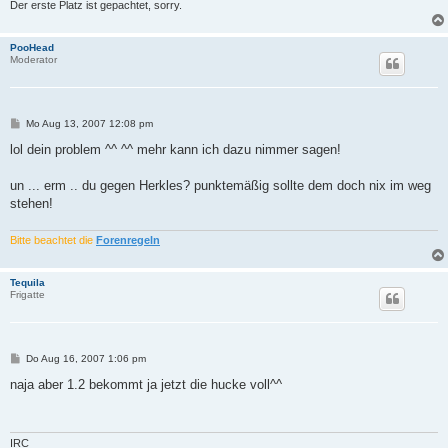
Der erste Platz ist gepachtet, sorry.
PooHead
Moderator
B
Mo Aug 13, 2007 12:08 pm
e
i
lol dein problem ^^ ^^ mehr kann ich dazu nimmer sagen!
t
r
a
un ... erm .. du gegen Herkles? punktemäßig sollte dem doch nix im weg
g
stehen!
Bitte beachtet die
Forenregeln
Tequila
Frigatte
B
Do Aug 16, 2007 1:06 pm
e
i
naja aber 1.2 bekommt ja jetzt die hucke voll^^
t
r
a
g
IRC