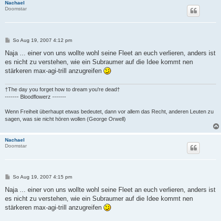
Nachael
Doomstar
B
So Aug 19, 2007 4:12 pm
e
i
Naja ... einer von uns wollte wohl seine Fleet an euch verlieren, anders ist
t
es nicht zu verstehen, wie ein Subraumer auf die Idee kommt nen
r
a
stärkeren max-agi-trill anzugreifen
g
†The day you forget how to dream you're dead†
------- Bloodflowerz -------
Wenn Freiheit überhaupt etwas bedeutet, dann vor allem das Recht, anderen Leuten zu
sagen, was sie nicht hören wollen (George Orwell)
Nachael
Doomstar
B
So Aug 19, 2007 4:15 pm
e
i
Naja ... einer von uns wollte wohl seine Fleet an euch verlieren, anders ist
t
es nicht zu verstehen, wie ein Subraumer auf die Idee kommt nen
r
a
stärkeren max-agi-trill anzugreifen
g