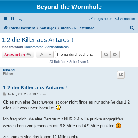
Beyond the Wormhole
FAQ
Registrieren
Anmelden
S
Foren-Übersicht
Sonstiges
Archiv - 6. Testrunde
u
1.2 die Killer aus Antares !
c
Moderatoren:
Moderatoren
,
Administratoren
h
Suche
Erweiterte
Antworten
e
23 Beiträge • Seite
1
von
1
Kuschel
Fighter
1.2 die Killer aus Antares !
B
Mi Aug 01, 2007 10:16 pm
e
i
Ob es nun eine Beschwerde ist oder nicht finde es nur scheiße das 1.2
t
alles killt was unter ihnen ist.
r
a
g
Ich frag mich wie eine Person mit NUR 2.4 Mille punkte angegriffen
werden kann von jemanden mit 6.8 Mille und 4.9 Mille punkten
zusammen sind das knapp 12 Mille punkte