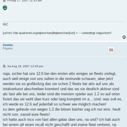
B
Fr Aug 17, 2007 11:33 am
e
i
t
r
a
g
IRC
[url=irc://de.quakenet.org/alpenchan]#alpenchan[/url] <----unbedingt reigucken!!
Zombie
Frigatte
B
Sa Aug 18, 2007 12:49 pm
e
i
naja, sicher hat uns 12.6 bei den ersten atts einiges an fleets zerlegt,
t
auch weil einige von uns selten in die testrunde schauen, aber jetzt
r
a
werden sie so großkotzig das sie schon 2 fleets bei atts auf uns als
g
totalverlusst abschreiben konnten! und das wo sie deutlich aktiver sind
als fast alle bei uns, leider sind die meisten spieler aus 1.2 so auf orion
fixiert das wir wohl über kurz oder lang komplett im a... sind. was soll es,
ich werde es 12.6 auf jedenfall so schwer wie möglich machen!
zu dem geheule von wegen 1.2 die bösen basher sag ich nur eins: heult
nicht rum, saved eure fleets!
ich hatte auch incs von fast allen galas über uns, na und? ich hab auch
bei einem att einen recall nicht geschafft und meine fleet verloren, na