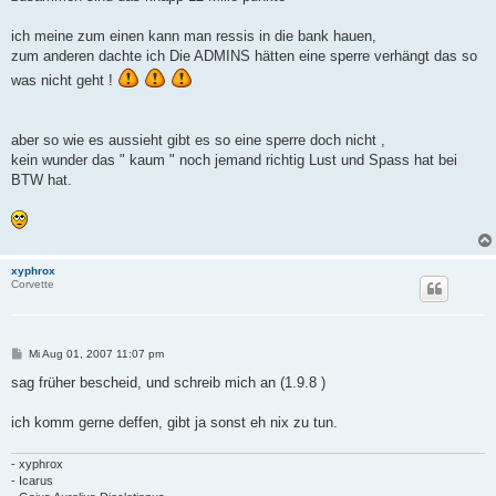
ich meine zum einen kann man ressis in die bank hauen,
zum anderen dachte ich Die ADMINS hätten eine sperre verhängt das so
was nicht geht !
aber so wie es aussieht gibt es so eine sperre doch nicht ,
kein wunder das " kaum " noch jemand richtig Lust und Spass hat bei
BTW hat.
xyphrox
Corvette
B
Mi Aug 01, 2007 11:07 pm
e
i
sag früher bescheid, und schreib mich an (1.9.8 )
t
r
a
ich komm gerne deffen, gibt ja sonst eh nix zu tun.
g
- xyphrox
- Icarus