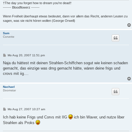
†The day you forget how to dream you're dead†
------- Bloodflowerz -------
Wenn Freiheit überhaupt etwas bedeutet, dann vor allem das Recht, anderen Leuten zu
sagen, was sie nicht hören wollen (George Orwell)
Sam
Corvette
B
Mo Aug 20, 2007 11:51 pm
e
i
Naja du hättest mit deinen Strahlen-Schiffchen sogut wie keinen schaden
t
gemacht, das einzige was dmg gemacht hätte, wären deine frigs und
r
a
crovs mit iig....
g
Nachael
Doomstar
B
Mo Aug 27, 2007 10:27 am
e
i
Ich hab keine Frigs und Corvs mit IIG
ich bin Waver, und nutze liber
t
Strahlen als Proks
r
a
g