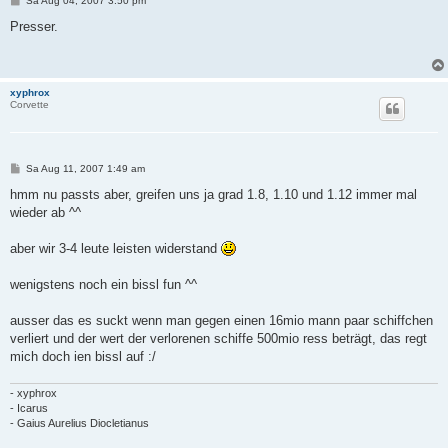
Sa Aug 04, 2007 3:50 pm
e
i
Presser.
t
r
a
g
xyphrox
Corvette
B
Sa Aug 11, 2007 1:49 am
e
i
hmm nu passts aber, greifen uns ja grad 1.8, 1.10 und 1.12 immer mal
t
wieder ab ^^
r
a
g
aber wir 3-4 leute leisten widerstand
wenigstens noch ein bissl fun ^^
ausser das es suckt wenn man gegen einen 16mio mann paar schiffchen
verliert und der wert der verlorenen schiffe 500mio ress beträgt, das regt
mich doch ien bissl auf :/
- xyphrox
- Icarus
- Gaius Aurelius Diocletianus