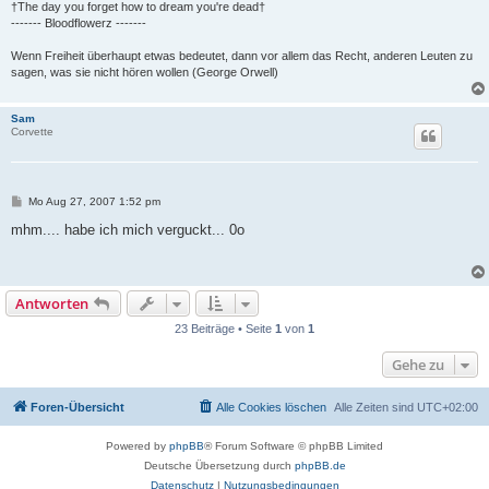
†The day you forget how to dream you're dead†
------- Bloodflowerz -------
Wenn Freiheit überhaupt etwas bedeutet, dann vor allem das Recht, anderen Leuten zu
sagen, was sie nicht hören wollen (George Orwell)
Sam
Corvette
B
Mo Aug 27, 2007 1:52 pm
e
i
mhm.... habe ich mich verguckt... 0o
t
r
a
g
Antworten
23 Beiträge • Seite
1
von
1
Gehe zu
Foren-Übersicht
Alle Cookies löschen
Alle Zeiten sind
UTC+02:00
Powered by
phpBB
® Forum Software © phpBB Limited
Deutsche Übersetzung durch
phpBB.de
Datenschutz
|
Nutzungsbedingungen