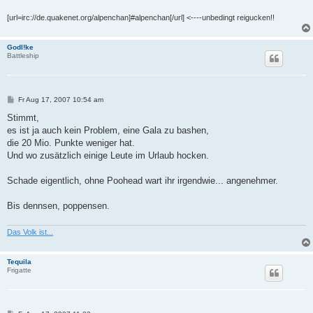
[url=irc://de.quakenet.org/alpenchan]#alpenchan[/url] <----unbedingt reigucken!!
Godl!ke
Battleship
B
Fr Aug 17, 2007 10:54 am
e
i
Stimmt,
t
es ist ja auch kein Problem, eine Gala zu bashen,
r
a
die 20 Mio. Punkte weniger hat.
g
Und wo zusätzlich einige Leute im Urlaub hocken.
Schade eigentlich, ohne Poohead wart ihr irgendwie... angenehmer.
Bis dennsen, poppensen.
Das Volk ist...
Tequila
Frigatte