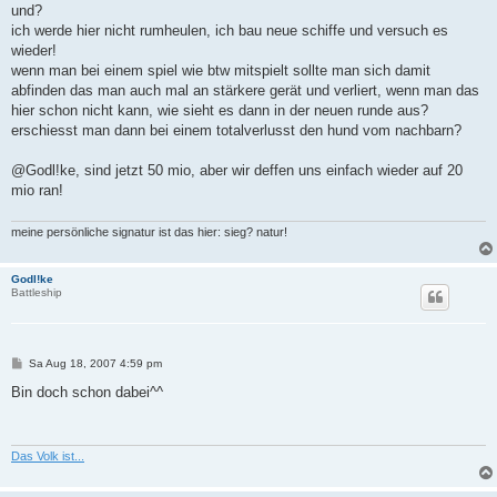
und?
ich werde hier nicht rumheulen, ich bau neue schiffe und versuch es
wieder!
wenn man bei einem spiel wie btw mitspielt sollte man sich damit
abfinden das man auch mal an stärkere gerät und verliert, wenn man das
hier schon nicht kann, wie sieht es dann in der neuen runde aus?
erschiesst man dann bei einem totalverlusst den hund vom nachbarn?
@Godl!ke, sind jetzt 50 mio, aber wir deffen uns einfach wieder auf 20
mio ran!
meine persönliche signatur ist das hier: sieg? natur!
Godl!ke
Battleship
B
Sa Aug 18, 2007 4:59 pm
e
i
Bin doch schon dabei^^
t
r
a
g
Das Volk ist...