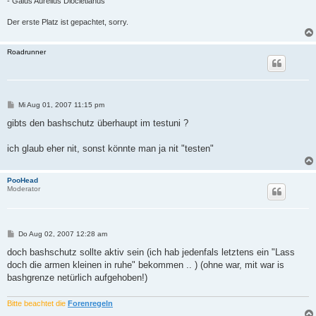
- Gaius Aurelius Diocletianus
Der erste Platz ist gepachtet, sorry.
Roadrunner
B
Mi Aug 01, 2007 11:15 pm
e
i
gibts den bashschutz überhaupt im testuni ?
t
r
a
ich glaub eher nit, sonst könnte man ja nit "testen"
g
PooHead
Moderator
B
Do Aug 02, 2007 12:28 am
e
i
doch bashschutz sollte aktiv sein (ich hab jedenfals letztens ein "Lass
t
doch die armen kleinen in ruhe" bekommen .. ) (ohne war, mit war is
r
a
bashgrenze netürlich aufgehoben!)
g
Bitte beachtet die
Forenregeln