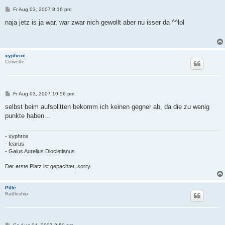
B
Fr Aug 03, 2007 8:16 pm
e
i
naja jetz is ja war, war zwar nich gewollt aber nu isser da ^^lol
t
r
a
g
xyphrox
Corvette
B
Fr Aug 03, 2007 10:56 pm
e
i
selbst beim aufsplitten bekomm ich keinen gegner ab, da die zu wenig
t
punkte haben...
r
a
g
- xyphrox
- Icarus
- Gaius Aurelius Diocletianus
Der erste Platz ist gepachtet, sorry.
Pille
Battleship
B