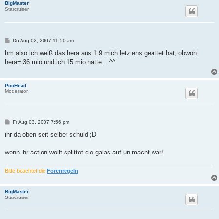
BigMaster
Starcruiser
B
Do Aug 02, 2007 11:50 am
e
i
hm also ich weiß das hera aus 1.9 mich letztens geattet hat, obwohl
t
hera= 36 mio und ich 15 mio hatte... ^^
r
a
g
PooHead
Moderator
B
Fr Aug 03, 2007 7:56 pm
e
i
ihr da oben seit selber schuld ;D
t
r
a
wenn ihr action wollt splittet die galas auf un macht war!
g
Bitte beachtet die
Forenregeln
BigMaster
Starcruiser