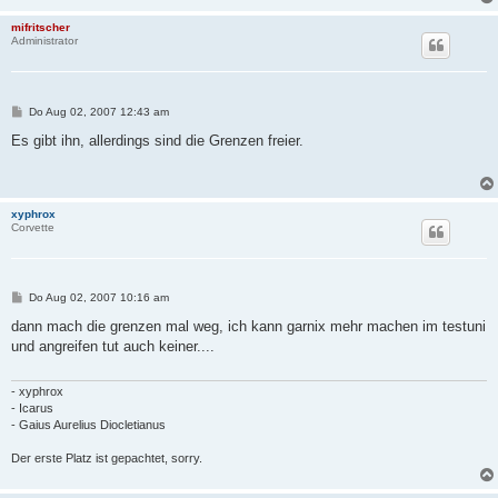
mifritscher
Administrator
B
Do Aug 02, 2007 12:43 am
e
i
Es gibt ihn, allerdings sind die Grenzen freier.
t
r
a
g
xyphrox
Corvette
B
Do Aug 02, 2007 10:16 am
e
i
dann mach die grenzen mal weg, ich kann garnix mehr machen im testuni
t
und angreifen tut auch keiner....
r
a
g
- xyphrox
- Icarus
- Gaius Aurelius Diocletianus
Der erste Platz ist gepachtet, sorry.