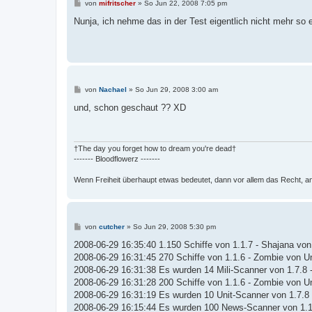
B
von
mifritscher
»
So Jun 22, 2008 7:05 pm
e
i
Nunja, ich nehme das in der Test eigentlich nicht mehr so 
t
r
a
g
B
von
Nachael
»
So Jun 29, 2008 3:00 am
e
i
und, schon geschaut ?? XD
t
r
a
g
†The day you forget how to dream you're dead†
------- Bloodflowerz -------
Wenn Freiheit überhaupt etwas bedeutet, dann vor allem das Recht, a
B
von
cutcher
»
So Jun 29, 2008 5:30 pm
e
i
2008-06-29 16:35:40 1.150 Schiffe von 1.1.7 - Shajana vo
t
2008-06-29 16:31:45 270 Schiffe von 1.1.6 - Zombie von U
r
a
2008-06-29 16:31:38 Es wurden 14 Mili-Scanner von 1.7.8 
g
2008-06-29 16:31:28 200 Schiffe von 1.1.6 - Zombie von U
2008-06-29 16:31:19 Es wurden 10 Unit-Scanner von 1.7.8 
2008-06-29 16:15:44 Es wurden 100 News-Scanner von 1.1.