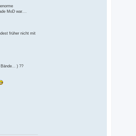
a
) enorme
t
e
ade MoD war....
n
v
o
n
N
a
est früher nicht mit
c
h
a
e
l
 Bände... ) ??