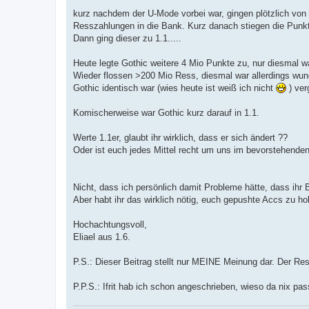
kurz nachdem der U-Mode vorbei war, gingen plötzlich von 
Resszahlungen in die Bank. Kurz danach stiegen die Punkt
Dann ging dieser zu 1.1.....
Heute legte Gothic weitere 4 Mio Punkte zu, nur diesmal w
Wieder flossen >200 Mio Ress, diesmal war allerdings wun
Gothic identisch war (wies heute ist weiß ich nicht
) ver
Komischerweise war Gothic kurz darauf in 1.1.
Werte 1.1er, glaubt ihr wirklich, dass er sich ändert ??
Oder ist euch jedes Mittel recht um uns im bevorstehenden
Nicht, dass ich persönlich damit Probleme hätte, dass ihr 
Aber habt ihr das wirklich nötig, euch gepushte Accs zu h
Hochachtungsvoll,
Eliael aus 1.6.
P.S.: Dieser Beitrag stellt nur MEINE Meinung dar. Der Res
P.P.S.: Ifrit hab ich schon angeschrieben, wieso da nix pas