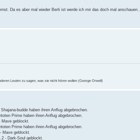
ernst. Da es aber mal wieder Berti ist werde ich mir das doch mal anschauen..
nderen Leuten zu sagen, was sie nicht hören wollen (George Orwell)
n Shajana-budde haben ihren Anflug abgebrochen.
ntoten Prime haben ihren Anflug abgebrochen.
- Mave geblockt.
ntoten Prime haben ihren Anflug abgebrochen.
- Mave geblockt.
2 - Dark-Soul geblockt.