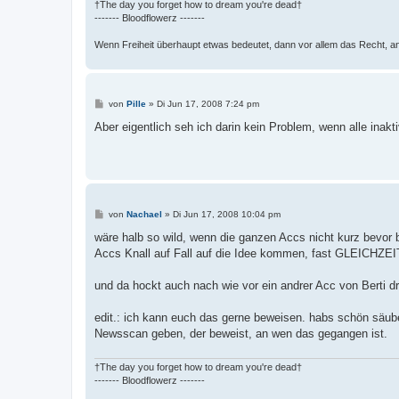
†The day you forget how to dream you're dead†
------- Bloodflowerz -------
Wenn Freiheit überhaupt etwas bedeutet, dann vor allem das Recht, a
B
von
Pille
»
Di Jun 17, 2008 7:24 pm
e
i
Aber eigentlich seh ich darin kein Problem, wenn alle inakt
t
r
a
g
B
von
Nachael
»
Di Jun 17, 2008 10:04 pm
e
i
wäre halb so wild, wenn die ganzen Accs nicht kurz bevor b
t
Accs Knall auf Fall auf die Idee kommen, fast GLEICHZEIT
r
a
g
und da hockt auch nach wie vor ein andrer Acc von Berti dr
edit.: ich kann euch das gerne beweisen. habs schön säub
Newsscan geben, der beweist, an wen das gegangen ist.
†The day you forget how to dream you're dead†
------- Bloodflowerz -------