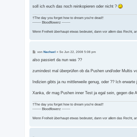
soll ich euch das noch reinkopieren oder nicht ?
†The day you forget how to dream you're dead†
------- Bloodflowerz -------
Wenn Freiheit überhaupt etwas bedeutet, dann vor allem das Recht, a
B
von
Nachael
»
So Jun 22, 2008 5:08 pm
e
i
also passiert da nun was ??
t
r
a
zumindest mal überprüfen ob da Pushen und/oder Multis vo
g
Indizien gibts ja nu mittlerweile genug, oder ?? Ich erwarte 
Xanka, dir mag Pushen inner Test ja egal sein, gegen die 
†The day you forget how to dream you're dead†
------- Bloodflowerz -------
Wenn Freiheit überhaupt etwas bedeutet, dann vor allem das Recht, a