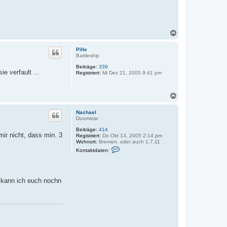
N
a
c
Pille
h
Battleship
o
Beiträge:
339
b
e verfault ...
Registriert:
Mi Dez 21, 2005 9:41 pm
e
n
N
a
c
Nachael
h
Doomstar
o
Beiträge:
414
b
ir nicht, dass min. 3
Registriert:
Do Okt 13, 2005 2:14 pm
e
Wohnort:
Bremen, oder auch 1.7.11
n
K
Kontaktdaten:
o
n
t
a
k
 kann ich euch nochn
t
d
a
t
e
n
v
o