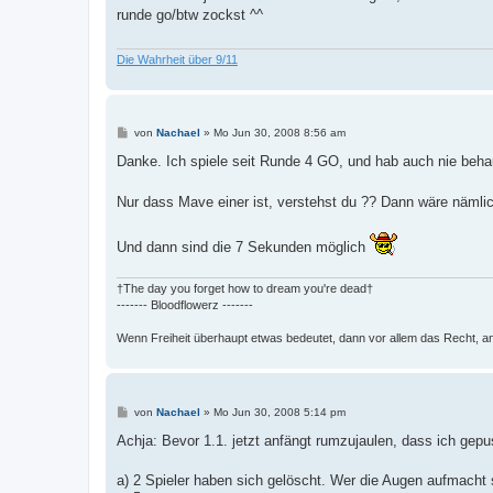
t
runde go/btw zockst ^^
r
a
g
Die Wahrheit über 9/11
B
von
Nachael
»
Mo Jun 30, 2008 8:56 am
e
i
Danke. Ich spiele seit Runde 4 GO, und hab auch nie behau
t
r
a
Nur dass Mave einer ist, verstehst du ?? Dann wäre nämli
g
Und dann sind die 7 Sekunden möglich
†The day you forget how to dream you're dead†
------- Bloodflowerz -------
Wenn Freiheit überhaupt etwas bedeutet, dann vor allem das Recht, a
B
von
Nachael
»
Mo Jun 30, 2008 5:14 pm
e
i
Achja: Bevor 1.1. jetzt anfängt rumzujaulen, dass ich gepu
t
r
a
a) 2 Spieler haben sich gelöscht. Wer die Augen aufmacht s
g