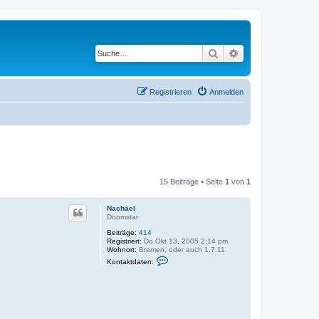
Suche
Erweiterte Suche
Registrieren
Anmelden
15 Beiträge • Seite
1
von
1
Nachael
Doomstar
Beiträge:
414
Registriert:
Do Okt 13, 2005 2:14 pm
Wohnort:
Bremen, oder auch 1.7.11
K
Kontaktdaten:
o
n
t
a
k
t
d