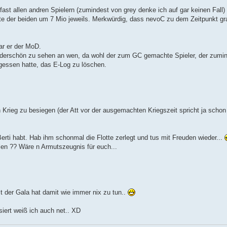
fast allen andren Spielern (zumindest von grey denke ich auf gar keinen Fall
e der beiden um 7 Mio jeweils. Merkwürdig, dass nevoC zu dem Zeitpunkt gr
ar er der MoD.
derschön zu sehen an wen, da wohl der zum GC gemachte Spieler, der zumind
gessen hatte, das E-Log zu löschen.
 Krieg zu besiegen (der Att vor der ausgemachten Kriegszeit spricht ja schon
Berti habt. Hab ihm schonmal die Flotte zerlegt und tus mit Freuden wieder...
olen ?? Wäre n Armutszeugnis für euch...
t der Gala hat damit wie immer nix zu tun..
siert weiß ich auch net.. XD