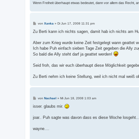
Wenn Freiheit überhaupt etwas bedeutet, dann vor allem das Recht, a
B
von
Xanka
»
Di Jun 17, 2008 11:31 pm
e
i
Zu Berti kann ich nichts sagen, damit hab ich nichts am Hu
t
r
a
Aber zum Krieg wurde keine Zeit festgelegt wann geattet w
g
Ich habe Puh einfach sieben Tage Zeit gegeben die Ally zu
So bald die Ally steht darf ja geattet werden!
Seid froh, das wir euch überhaupt diese Möglichkeit gege
Zu Berti nehm ich keine Stellung, weil ich nicht mal weiß ob
B
von
Nachael
»
Mi Jun 18, 2008 1:03 am
e
i
isser. glaubs mir.
t
r
a
joar.. Puh sagte was davon dass es diese Woche losgeht...
g
wayne....