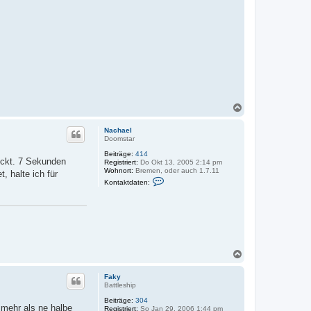
d
a
t
e
n
v
o
n
c
u
t
c
N
h
a
e
r
c
Nachael
h
Doomstar
o
Beiträge:
414
b
ockt. 7 Sekunden
Registriert:
Do Okt 13, 2005 2:14 pm
e
Wohnort:
Bremen, oder auch 1.7.11
, halte ich für
n
K
Kontaktdaten:
o
n
t
a
k
t
d
a
N
t
e
a
n
c
Faky
v
h
Battleship
o
o
n
Beiträge:
304
b
N
mehr als ne halbe
Registriert:
So Jan 29, 2006 1:44 pm