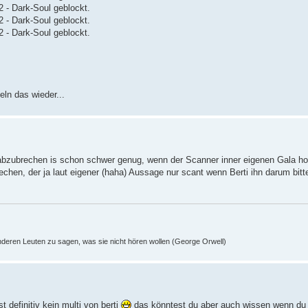
 - Dark-Soul geblockt.
 - Dark-Soul geblockt.
 - Dark-Soul geblockt.
eln das wieder...
abzubrechen is schon schwer genug, wenn der Scanner inner eigenen Gala h
en, der ja laut eigener (haha) Aussage nur scant wenn Berti ihn darum bittet
nderen Leuten zu sagen, was sie nicht hören wollen (George Orwell)
t definitiv kein multi von berti
das könntest du aber auch wissen wenn du 