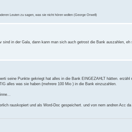
nderen Leuten zu sagen, was sie nicht hören wollen (George Orwell)
iv sind in der Gala, dann kann man sich auch getrost die Bank auszahlen, eh si
erti seine Punkte gekriegt hat alles in die Bank EINGEZAHLT hätten. erzähl m
IG alles was sie haben (mehrere 100 Mio ) in die Bank einzuzahlen.
inne...
erlich rauskopiert und als Word-Doc gespeichert. und von nem andren Acc da