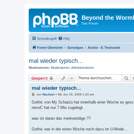
Beyond the Worm
Das Forum
Schnellzugriff
FAQ
Foren-Übersicht
Sonstiges
Archiv - 8. Testrunde
mal wieder typisch...
Moderatoren:
Moderatoren
,
Administratoren
Su
Gesperrt
mal wieder typisch...
B
von
Nachael
»
Mo Jun 16, 2008 1:43 am
e
i
Gothic von My Schatzü hat innerhalb einer Woche es gesc
t
nevoC hat nur 7 Mio zugelegt.
r
a
g
was ist daran das merkwürdige ??
Gothic war in der einen Woche noch dazu im U-Mode...