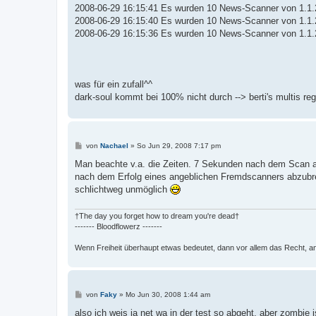
2008-06-29 16:15:41 Es wurden 10 News-Scanner von 1.1.2
2008-06-29 16:15:40 Es wurden 10 News-Scanner von 1.1.2
2008-06-29 16:15:36 Es wurden 10 News-Scanner von 1.1.2
was für ein zufall^^
dark-soul kommt bei 100% nicht durch --> berti's multis reg
B
von
Nachael
»
So Jun 29, 2008 7:17 pm
e
i
Man beachte v.a. die Zeiten. 7 Sekunden nach dem Scan 
t
nach dem Erfolg eines angeblichen Fremdscanners abzubrech
r
a
schlichtweg unmöglich
g
†The day you forget how to dream you're dead†
------- Bloodflowerz -------
Wenn Freiheit überhaupt etwas bedeutet, dann vor allem das Recht, a
B
von
Faky
»
Mo Jun 30, 2008 1:44 am
e
i
also ich weis ja net wa in der test so abgeht, aber zombie is