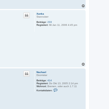
n
N
N
a
a
c
c
Xanka
h
h
Starcruiser
a
o
e
Beiträge:
233
b
l
Registriert:
Mi Jan 11, 2006 4:45 pm
e
n
N
a
c
Nachael
h
Doomstar
o
Beiträge:
414
b
Registriert:
Do Okt 13, 2005 2:14 pm
e
Wohnort:
Bremen, oder auch 1.7.11
n
K
Kontaktdaten:
o
n
t
a
k
t