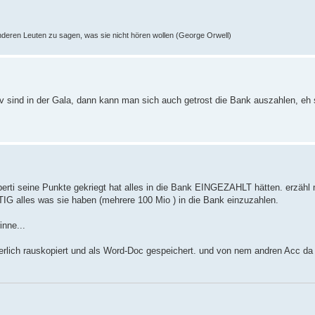
nderen Leuten zu sagen, was sie nicht hören wollen (George Orwell)
iv sind in der Gala, dann kann man sich auch getrost die Bank auszahlen, eh si
erti seine Punkte gekriegt hat alles in die Bank EINGEZAHLT hätten. erzähl m
IG alles was sie haben (mehrere 100 Mio ) in die Bank einzuzahlen.
inne...
erlich rauskopiert und als Word-Doc gespeichert. und von nem andren Acc da