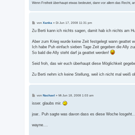
Wenn Freiheit überhaupt etwas bedeutet, dann vor allem das Recht, a
B
von
Xanka
»
Di Jun 17, 2008 11:31 pm
e
i
Zu Berti kann ich nichts sagen, damit hab ich nichts am Hu
t
r
a
Aber zum Krieg wurde keine Zeit festgelegt wann geattet w
g
Ich habe Puh einfach sieben Tage Zeit gegeben die Ally zu
So bald die Ally steht darf ja geattet werden!
Seid froh, das wir euch überhaupt diese Möglichkeit gege
Zu Berti nehm ich keine Stellung, weil ich nicht mal weiß ob
B
von
Nachael
»
Mi Jun 18, 2008 1:03 am
e
i
isser. glaubs mir.
t
r
a
joar.. Puh sagte was davon dass es diese Woche losgeht...
g
wayne....