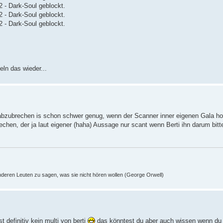
 - Dark-Soul geblockt.
 - Dark-Soul geblockt.
 - Dark-Soul geblockt.
eln das wieder...
abzubrechen is schon schwer genug, wenn der Scanner inner eigenen Gala h
en, der ja laut eigener (haha) Aussage nur scant wenn Berti ihn darum bittet
nderen Leuten zu sagen, was sie nicht hören wollen (George Orwell)
t definitiv kein multi von berti
das könntest du aber auch wissen wenn du 