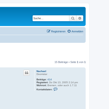
Suche
Erweiterte Suche
Registrieren
Anmelden
15 Beiträge • Seite
1
von
1
Nachael
Doomstar
Beiträge:
414
Registriert:
Do Okt 13, 2005 2:14 pm
Wohnort:
Bremen, oder auch 1.7.11
K
Kontaktdaten:
o
n
t
a
k
t
d