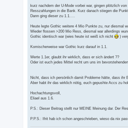
kurz nachdem der U-Mode vorbei war, gingen plötzlich von 
Resszahlungen in die Bank. Kurz danach stiegen die Punkt
Dann ging dieser zu 1.1.....
Heute legte Gothic weitere 4 Mio Punkte zu, nur diesmal w
Wieder flossen >200 Mio Ress, diesmal war allerdings wun
Gothic identisch war (wies heute ist weiß ich nicht
) ver
Komischerweise war Gothic kurz darauf in 1.1.
Werte 1.1er, glaubt ihr wirklich, dass er sich ändert ??
Oder ist euch jedes Mittel recht um uns im bevorstehenden
Nicht, dass ich persönlich damit Probleme hätte, dass ihr 
Aber habt ihr das wirklich nötig, euch gepushte Accs zu h
Hochachtungsvoll,
Eliael aus 1.6.
P.S.: Dieser Beitrag stellt nur MEINE Meinung dar. Der Res
P.P.S.: Ifrit hab ich schon angeschrieben, wieso da nix pas