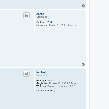
n
N
N
a
a
c
c
Xanka
h
h
Starcruiser
a
o
e
Beiträge:
233
b
l
Registriert:
Mi Jan 11, 2006 4:45 pm
e
n
N
a
c
Nachael
h
Doomstar
o
Beiträge:
414
b
Registriert:
Do Okt 13, 2005 2:14 pm
e
Wohnort:
Bremen, oder auch 1.7.11
n
K
Kontaktdaten:
o
n
t
a
k
t