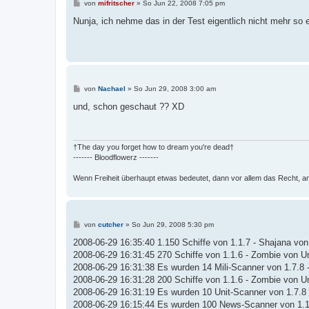
B
von
mifritscher
»
So Jun 22, 2008 7:05 pm
e
i
Nunja, ich nehme das in der Test eigentlich nicht mehr so 
t
r
a
g
B
von
Nachael
»
So Jun 29, 2008 3:00 am
e
i
und, schon geschaut ?? XD
t
r
a
g
†The day you forget how to dream you're dead†
------- Bloodflowerz -------
Wenn Freiheit überhaupt etwas bedeutet, dann vor allem das Recht, a
B
von
cutcher
»
So Jun 29, 2008 5:30 pm
e
i
2008-06-29 16:35:40 1.150 Schiffe von 1.1.7 - Shajana vo
t
2008-06-29 16:31:45 270 Schiffe von 1.1.6 - Zombie von U
r
a
2008-06-29 16:31:38 Es wurden 14 Mili-Scanner von 1.7.8 
g
2008-06-29 16:31:28 200 Schiffe von 1.1.6 - Zombie von U
2008-06-29 16:31:19 Es wurden 10 Unit-Scanner von 1.7.8 
2008-06-29 16:15:44 Es wurden 100 News-Scanner von 1.1.