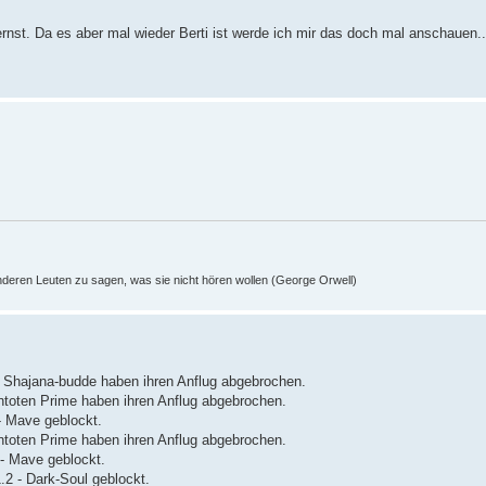
ernst. Da es aber mal wieder Berti ist werde ich mir das doch mal anschauen..
nderen Leuten zu sagen, was sie nicht hören wollen (George Orwell)
n Shajana-budde haben ihren Anflug abgebrochen.
ntoten Prime haben ihren Anflug abgebrochen.
- Mave geblockt.
ntoten Prime haben ihren Anflug abgebrochen.
- Mave geblockt.
2 - Dark-Soul geblockt.