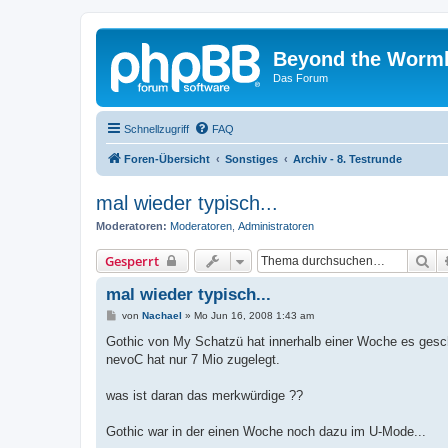
Beyond the Worm
Das Forum
Schnellzugriff
FAQ
Foren-Übersicht
Sonstiges
Archiv - 8. Testrunde
mal wieder typisch...
Moderatoren:
Moderatoren
,
Administratoren
Su
Gesperrt
mal wieder typisch...
B
von
Nachael
»
Mo Jun 16, 2008 1:43 am
e
i
Gothic von My Schatzü hat innerhalb einer Woche es gesc
t
nevoC hat nur 7 Mio zugelegt.
r
a
g
was ist daran das merkwürdige ??
Gothic war in der einen Woche noch dazu im U-Mode...