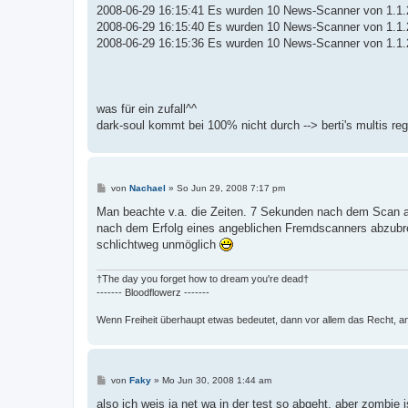
2008-06-29 16:15:41 Es wurden 10 News-Scanner von 1.1.2
2008-06-29 16:15:40 Es wurden 10 News-Scanner von 1.1.2
2008-06-29 16:15:36 Es wurden 10 News-Scanner von 1.1.2
was für ein zufall^^
dark-soul kommt bei 100% nicht durch --> berti's multis reg
B
von
Nachael
»
So Jun 29, 2008 7:17 pm
e
i
Man beachte v.a. die Zeiten. 7 Sekunden nach dem Scan 
t
nach dem Erfolg eines angeblichen Fremdscanners abzubrech
r
a
schlichtweg unmöglich
g
†The day you forget how to dream you're dead†
------- Bloodflowerz -------
Wenn Freiheit überhaupt etwas bedeutet, dann vor allem das Recht, a
B
von
Faky
»
Mo Jun 30, 2008 1:44 am
e
i
also ich weis ja net wa in der test so abgeht, aber zombie is