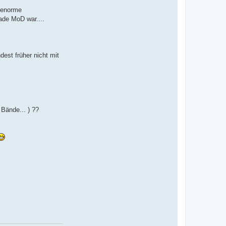
a
) enorme
t
e
ade MoD war....
n
v
o
n
N
a
est früher nicht mit
c
h
a
e
l
 Bände... ) ??