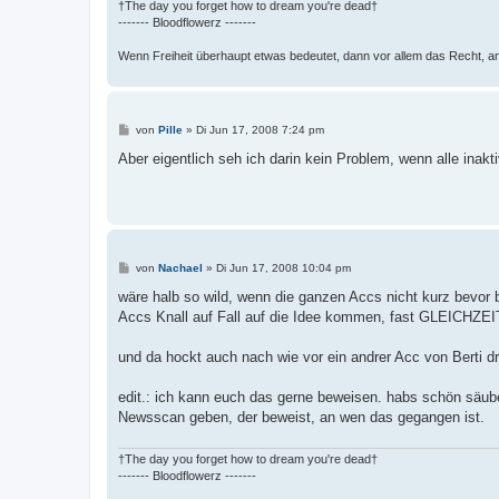
†The day you forget how to dream you're dead†
------- Bloodflowerz -------
Wenn Freiheit überhaupt etwas bedeutet, dann vor allem das Recht, a
B
von
Pille
»
Di Jun 17, 2008 7:24 pm
e
i
Aber eigentlich seh ich darin kein Problem, wenn alle inakt
t
r
a
g
B
von
Nachael
»
Di Jun 17, 2008 10:04 pm
e
i
wäre halb so wild, wenn die ganzen Accs nicht kurz bevor b
t
Accs Knall auf Fall auf die Idee kommen, fast GLEICHZEIT
r
a
g
und da hockt auch nach wie vor ein andrer Acc von Berti dr
edit.: ich kann euch das gerne beweisen. habs schön säub
Newsscan geben, der beweist, an wen das gegangen ist.
†The day you forget how to dream you're dead†
------- Bloodflowerz -------