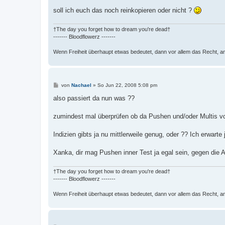
soll ich euch das noch reinkopieren oder nicht ?
†The day you forget how to dream you're dead†
------- Bloodflowerz -------
Wenn Freiheit überhaupt etwas bedeutet, dann vor allem das Recht, a
B
von
Nachael
»
So Jun 22, 2008 5:08 pm
e
i
also passiert da nun was ??
t
r
a
zumindest mal überprüfen ob da Pushen und/oder Multis vo
g
Indizien gibts ja nu mittlerweile genug, oder ?? Ich erwarte 
Xanka, dir mag Pushen inner Test ja egal sein, gegen die 
†The day you forget how to dream you're dead†
------- Bloodflowerz -------
Wenn Freiheit überhaupt etwas bedeutet, dann vor allem das Recht, a