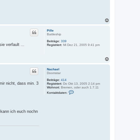
N
a
c
Pille
h
Battleship
o
Beiträge:
339
b
e verfault ...
Registriert:
Mi Dez 21, 2005 9:41 pm
e
n
N
a
c
Nachael
h
Doomstar
o
Beiträge:
414
b
ir nicht, dass min. 3
Registriert:
Do Okt 13, 2005 2:14 pm
e
Wohnort:
Bremen, oder auch 1.7.11
n
K
Kontaktdaten:
o
n
t
a
k
 kann ich euch nochn
t
d
a
t
e
n
v
o