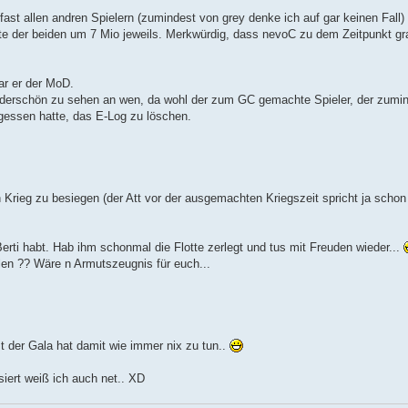
fast allen andren Spielern (zumindest von grey denke ich auf gar keinen Fall
e der beiden um 7 Mio jeweils. Merkwürdig, dass nevoC zu dem Zeitpunkt gr
ar er der MoD.
derschön zu sehen an wen, da wohl der zum GC gemachte Spieler, der zumind
gessen hatte, das E-Log zu löschen.
 Krieg zu besiegen (der Att vor der ausgemachten Kriegszeit spricht ja schon
Berti habt. Hab ihm schonmal die Flotte zerlegt und tus mit Freuden wieder...
olen ?? Wäre n Armutszeugnis für euch...
t der Gala hat damit wie immer nix zu tun..
siert weiß ich auch net.. XD