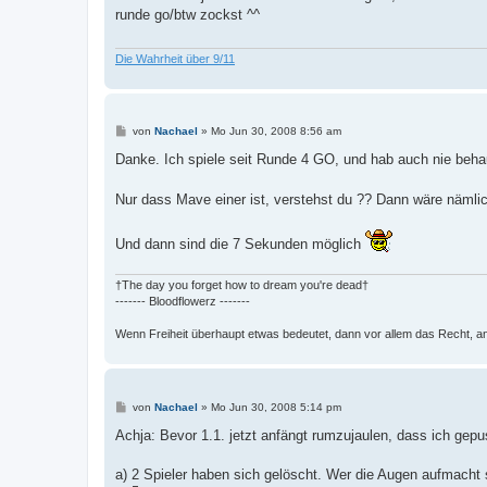
t
runde go/btw zockst ^^
r
a
g
Die Wahrheit über 9/11
B
von
Nachael
»
Mo Jun 30, 2008 8:56 am
e
i
Danke. Ich spiele seit Runde 4 GO, und hab auch nie behau
t
r
a
Nur dass Mave einer ist, verstehst du ?? Dann wäre nämli
g
Und dann sind die 7 Sekunden möglich
†The day you forget how to dream you're dead†
------- Bloodflowerz -------
Wenn Freiheit überhaupt etwas bedeutet, dann vor allem das Recht, a
B
von
Nachael
»
Mo Jun 30, 2008 5:14 pm
e
i
Achja: Bevor 1.1. jetzt anfängt rumzujaulen, dass ich gepu
t
r
a
a) 2 Spieler haben sich gelöscht. Wer die Augen aufmacht s
g