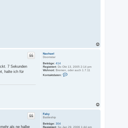
d
a
t
e
n
v
o
n
c
u
t
c
N
h
a
e
r
c
Nachael
h
Doomstar
o
Beiträge:
414
b
ockt. 7 Sekunden
Registriert:
Do Okt 13, 2005 2:14 pm
e
Wohnort:
Bremen, oder auch 1.7.11
, halte ich für
n
K
Kontaktdaten:
o
n
t
a
k
t
d
a
N
t
e
a
n
c
Faky
v
h
Battleship
o
o
n
Beiträge:
304
b
N
mehr als ne halbe
Registriert:
So Jan 29, 2006 1:44 pm