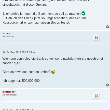
mrd Ressis - du siehsts ja gleich) und da war unser Notcheck
r
a
eingebaucht mit dieser Grenze.
g
1. empfehle ich euch die Bank nicht so voll zu machen
2. Hab ich den Check jetzt so umgeschrieben, dass er jede
Ressourcenart einzeln auf diesen Betrag testet.
Xanka
Starcruiser
B
Sa Sep 20, 2008 9:05 am
e
i
Wie kann denn blos die Bank so voll sein, nachdem wir sie geschrottet
t
haben? o_O
r
a
g
Geht da etwa das pushen umher?
Ich sage nur: 500.000.000
mifritscher
Administrator
B