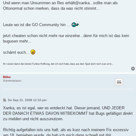
Und wenn man Unsummen an Res erhält@xanka...sollte man als
Ottonormal schon merken, dass da was nicht stimmt...
Leute wo ist die GO Community hin ...
jetzt cheaten schon nicht mehr nur einzelne...denn für mich ist das kein
bugusen mehr...
schämt euch...
Ihr ruiniert damit den letzten Funken Hoffnung, den ich noch hatte, dass aus dem Spiel doch noch was wird...
Bilbo
Administrator
B
So Sep 21, 2008 12:10 pm
e
i
Xanka, es ist egal, wer es entdeckt hat. Dieser jemand, UND JEDER
t
DER DANACH ETWAS DAVON MITBEKOMMT hat Bugs gefälligst direkt
r
a
zu melden und nicht auszunutzen.
g
Richtig aufgefallen ists uns halt, als es kurz nach meinem Fix exzessiv
am 18. betrieben wurde, da hab ich mich dann schnell mit ifrit