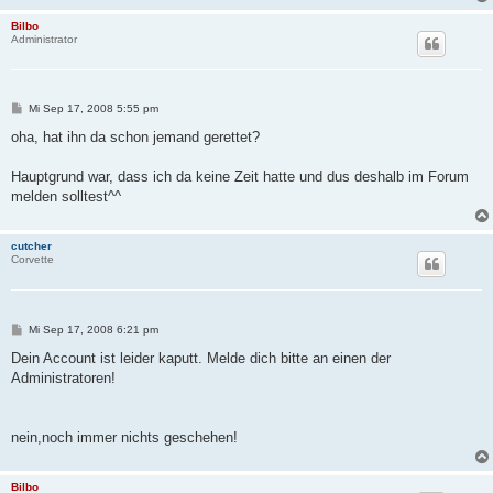
Bilbo
Administrator
B
Mi Sep 17, 2008 5:55 pm
e
i
oha, hat ihn da schon jemand gerettet?
t
r
a
Hauptgrund war, dass ich da keine Zeit hatte und dus deshalb im Forum
g
melden solltest^^
cutcher
Corvette
B
Mi Sep 17, 2008 6:21 pm
e
i
Dein Account ist leider kaputt. Melde dich bitte an einen der
t
Administratoren!
r
a
g
nein,noch immer nichts geschehen!
Bilbo