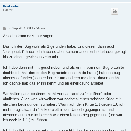
NewLeader
Fighter
B
So Sep 28, 2008 12:56 am
e
i
Also ich kann dazu nur sagen :
t
r
a
Das ich den Bug wohl als 1 gefunden habe. Und diesen dann auch
g
"ausgenutzt" habe. Ich habe es aber keinem anderen Erklärt oder gesagt
bis zu einem gewissen zeitpunkt.
Ich habe dann mit ifrit geschrieben und als er mir von nem Bug erzählte
dachte ich halt das er den Bug meinte den ich da hatte ( hab den bug
abends gefunden ) den er hat mir am anderen tag direkt davon erzählt.
Ich dachte halt das er ihn kennt und an einerlösung arbeitet.
Wir hatten ganz bestimmt nicht vor das spiel zu "zestören" oder
ähnliches. Alles was wir wollten war nochmal einen schönen Krieg mit
gleichen begingungen zu haben. Was nach dem Kirge 1.1 gegen 1.6 icht
mehr möglichwar da 1.6 komplett in den Umode gegangen ist und
niemand auch nur im bereich war einen fairen krieg gegen uns ( da war
ich noch in 1.1 ) zu führen.
Ich habe Ifrit auch gesagt das ich geacht habe das er den bug kennt und