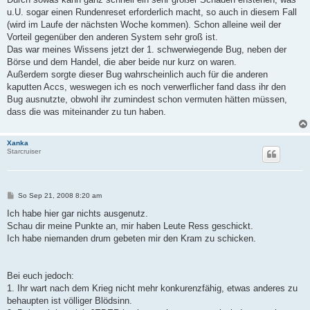
g
u.U. sogar einen Rundenreset erforderlich macht, so auch in diesem Fall
(wird im Laufe der nächsten Woche kommen). Schon alleine weil der
Vorteil gegenüber den anderen System sehr groß ist.
Das war meines Wissens jetzt der 1. schwerwiegende Bug, neben der
Börse und dem Handel, die aber beide nur kurz on waren.
Außerdem sorgte dieser Bug wahrscheinlich auch für die anderen
kaputten Accs, weswegen ich es noch verwerflicher fand dass ihr den
Bug ausnutzte, obwohl ihr zumindest schon vermuten hätten müssen,
dass die was miteinander zu tun haben.
Xanka
Starcruiser
B
So Sep 21, 2008 8:20 am
e
i
Ich habe hier gar nichts ausgenutz.
t
Schau dir meine Punkte an, mir haben Leute Ress geschickt.
r
a
Ich habe niemanden drum gebeten mir den Kram zu schicken.
g
Bei euch jedoch:
1. Ihr wart nach dem Krieg nicht mehr konkurenzfähig, etwas anderes zu
behaupten ist völliger Blödsinn.