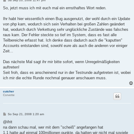
Sa Sep 20, 2008 11:47 pm
e
i
So, jetzt muss ich mit euch mal ein ernsthaftes Wort reden.
t
r
a
Ihr habt hier wissentlich einen Bug ausgenutzt, der wohl durch ein Update
g
von php kam, wodurch sich sein Verhalten bei großen Zahlen geändert
hat, wodurch durch Verkettung sehr unglückliche Zustände was falsches
raus kam. Der Fehler steckte so tief im System, dass es fast alle
Teilbereiche erfasst hat. Ich denke dass dadurch auch die "kaputten"
Accounts entstanden sind, sowohl eure als auch die anderen vor einiger
Zeit...
Das nächste Mal sagt ihr mir bitte sofort, wenn Unregelmäßigkeiten
auftreten!
Seit froh, dass es anscheinend nur in der Testrunde aufgetreten ist, wobei
ich mir die echte Runde nochmal genauer anschauen muss.
cutcher
Corvette
B
So Sep 21, 2008 1:20 am
e
i
@ifrit
t
na dann schau mal, wer mit dem "scheiß" angefangen hat
r
a
1.1 hatte auf einmal 100millionen punkte, da hatten wir nicht mal soviele