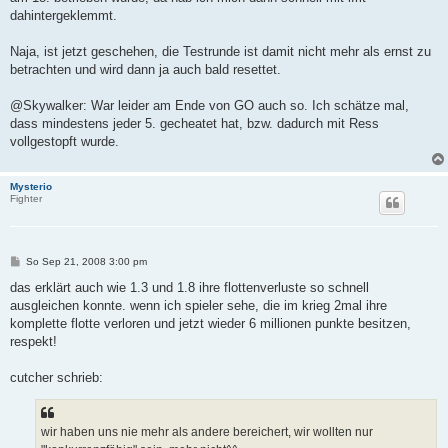
dahintergeklemmt.
Naja, ist jetzt geschehen, die Testrunde ist damit nicht mehr als ernst zu
betrachten und wird dann ja auch bald resettet.
@Skywalker: War leider am Ende von GO auch so. Ich schätze mal,
dass mindestens jeder 5. gecheatet hat, bzw. dadurch mit Ress
vollgestopft wurde.
Mysterio
Fighter
B
So Sep 21, 2008 3:00 pm
e
i
das erklärt auch wie 1.3 und 1.8 ihre flottenverluste so schnell
t
ausgleichen konnte. wenn ich spieler sehe, die im krieg 2mal ihre
r
a
komplette flotte verloren und jetzt wieder 6 millionen punkte besitzen,
g
respekt!
cutcher schrieb:
wir haben uns nie mehr als andere bereichert, wir wollten nur