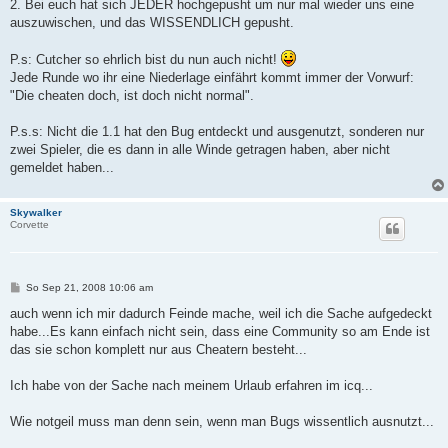
2. Bei euch hat sich JEDER hochgepusht um nur mal wieder uns eine
auszuwischen, und das WISSENDLICH gepusht.
P.s: Cutcher so ehrlich bist du nun auch nicht!
Jede Runde wo ihr eine Niederlage einfährt kommt immer der Vorwurf:
"Die cheaten doch, ist doch nicht normal".
P.s.s: Nicht die 1.1 hat den Bug entdeckt und ausgenutzt, sonderen nur
zwei Spieler, die es dann in alle Winde getragen haben, aber nicht
gemeldet haben...
Skywalker
Corvette
B
So Sep 21, 2008 10:06 am
e
i
auch wenn ich mir dadurch Feinde mache, weil ich die Sache aufgedeckt
t
habe...Es kann einfach nicht sein, dass eine Community so am Ende ist
r
a
das sie schon komplett nur aus Cheatern besteht...
g
Ich habe von der Sache nach meinem Urlaub erfahren im icq...
Wie notgeil muss man denn sein, wenn man Bugs wissentlich ausnutzt...