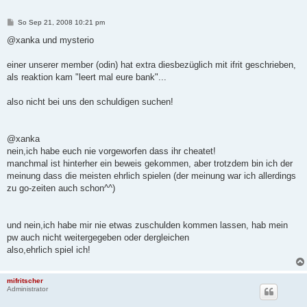
B
So Sep 21, 2008 10:21 pm
e
i
@xanka und mysterio
t
r
a
einer unserer member (odin) hat extra diesbezüglich mit ifrit geschrieben,
g
als reaktion kam "leert mal eure bank"...
also nicht bei uns den schuldigen suchen!
@xanka
nein,ich habe euch nie vorgeworfen dass ihr cheatet!
manchmal ist hinterher ein beweis gekommen, aber trotzdem bin ich der
meinung dass die meisten ehrlich spielen (der meinung war ich allerdings
zu go-zeiten auch schon^^)
und nein,ich habe mir nie etwas zuschulden kommen lassen, hab mein
pw auch nicht weitergegeben oder dergleichen
also,ehrlich spiel ich!
mifritscher
Administrator