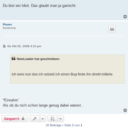
e
i
Du bist ein Idiot. Das glaubt man ja garnicht.
t
r
a
g
Planet
Battleship
B
Do Okt 02, 2008 4:10 pm
e
i
t
NewLeader hat geschrieben:
r
a
g
Ich weis nun das ich sobald ich einen Bug finde ihn direkt mitteile.
*Einrahm'
Als ob du nich schon lange genug dabei wärest..
Gesperrt
20 Beiträge • Seite
1
von
1