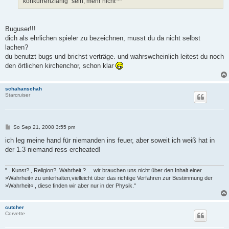
"konkurrenzfähig" sein, mehr nicht^^
Buguser!!!
dich als ehrlichen spieler zu bezeichnen, musst du da nicht selbst
lachen?
du benutzt bugs und brichst verträge. und wahrswcheinlich leitest du noch
den örtlichen kirchenchor, schon klar
schahanschah
Starcruiser
B
So Sep 21, 2008 3:55 pm
e
i
ich leg meine hand für niemanden ins feuer, aber soweit ich weiß hat in
t
der 1.3 niemand ress ercheated!
r
a
g
"...Kunst? , Religion?, Wahrheit ? ... wir brauchen uns nicht über den Inhalt einer
»Wahrheit« zu unterhalten,vielleicht über das richtige Verfahren zur Bestimmung der
»Wahrheit« , diese finden wir aber nur in der Physik."
cutcher
Corvette