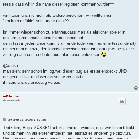
g
ressis dass wir in die nähe dieser regionen kommen würden^^
wir haben uns nie mehr als andere bereichert, wir wollten nur
"konkurrenzfähig" sein, mehr nicht^^
ist immer wieder schön zu erfahren,dass man als ehrlicher spieler in
diesem game anscheinend keine chance hat...
denn fast in jeder runde kommt am ende (oder wenn es eine testrunde ist)
ein neuer bug hinzu, den komischerweise immer ein paar gewisse spieler
zufällig nach dem ende der normalen runde entdecken
@xanka
man sieht sehr schön im log,wer diesen bug als erster entdeckt UND
ausgenutzt hat (und wer ihn seit wann nutzt)
ihr seid uns da eindeutig voraus!
mifritscher
Administrator
B
So Sep 21, 2008 1:35 am
e
i
Trotzdem, Bugs MÜSSEN sofort gemeldet werden, egal wer ihn entdeckt
t
und ob man ihn als erster entdeckt hat, anstatt es anderen gleichzutun.
r
a
Durch sowas kann ganz schnell ein sehr großer Schaden enstehen, was