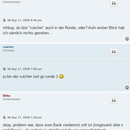
Administrator
B
Mi Sep 17, 2008 6:46 pm
e
i
mhkay, du bist "cutcher" auch in der Runde, oder? Aufn ersten Blick hab
t
ich nämlich nichts gesehen...
r
a
g
cutcher
Corvette
B
Mi Sep 17, 2008 7:08 pm
e
i
jo,bin der cutcher seit go runde 1
t
r
a
g
Bilbo
Administrator
B
Mi Sep 17, 2008 7:18 pm
e
i
okay, problem war, dass eure Bank verdammt voll ist (insgesamt über x
t