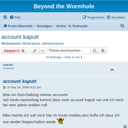
Beyond the Wormhole
FAQ
Registrieren
Anmelden
S
Foren-Übersicht
Sonstiges
Archiv - 8. Testrunde
u
account kaputt
c
Moderatoren:
Moderatoren
,
Administratoren
h
Suche
Erweiterte S
Gesperrt
e
20 Beiträge • Seite
1
von
1
cutcher
Corvette
account kaputt
B
Di Sep 16, 2008 9:21 pm
e
i
bitte um freischaltung meines accounts
t
seit heute nachmittag kommt,dass mein account kaputt sei und ich mich
r
a
bei nem admin melden soll
g
bilbo meinte ich soll mich hier im forum melden,also hoffe ich dass ich
nun wieder freigeschalten werde