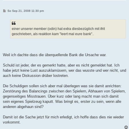
B
So Sep 21, 2008 11:30 pm
e
i
t
r
a
einer unserer member (odin) hat extra diesbezüglich mit ifrit
g
geschrieben, als reaktion kam "leert mal eure bank"..
Weil ich dachte dass die überquellende Bank die Ursache war.
Schuld ist jeder, der es gemerkt hatte, aber es nicht gemeldet hat. Ich
habe jetzt keine Lust auszuklamüsern, wer das wusste und wer nicht, und
auch keine Diskussion drüber lostreten.
Die Schuldigen sollen sich aber mal überlegen was sie damit anrichten:
Zerstörung des Balancings zwischen den Spielern, Abhauen von Spielern,
gegenseitiges Misstrauen. Über kurz oder lang macht man sich damit
sein eigenes Spielzeug kaputt. Was bringt es, erster zu sein, wenn alle
anderen abgehaun sind?
Damit ist die Sache jetzt für mich erledigt, ich hoffe dass dies nie wieder
vorkommt.