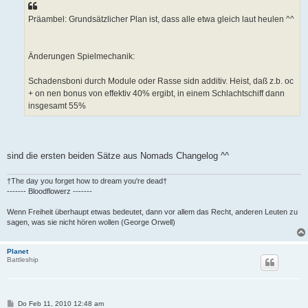
t
r
a
Präambel: Grundsätzlicher Plan ist, dass alle etwa gleich laut heulen ^^
g
Änderungen Spielmechanik:
Schadensboni durch Module oder Rasse sidn additiv. Heist, daß z.b. oc
+ on nen bonus von effektiv 40% ergibt, in einem Schlachtschiff dann
insgesamt 55%
sind die ersten beiden Sätze aus Nomads Changelog ^^
†The day you forget how to dream you're dead†
------- Bloodflowerz -------
Wenn Freiheit überhaupt etwas bedeutet, dann vor allem das Recht, anderen Leuten zu
sagen, was sie nicht hören wollen (George Orwell)
Planet
Battleship
B
Do Feb 11, 2010 12:48 am