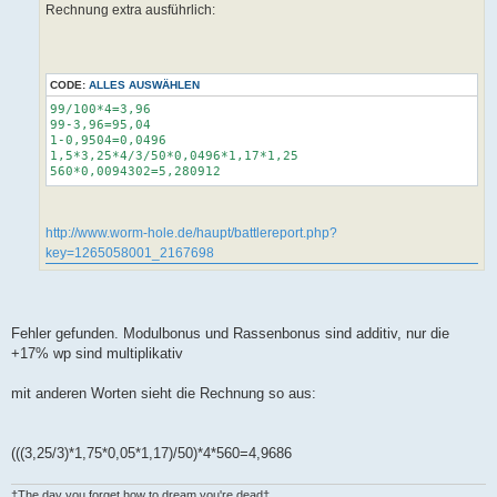
Rechnung extra ausführlich:
CODE:
ALLES AUSWÄHLEN
99/100*4=3,96
99-3,96=95,04
1-0,9504=0,0496
1,5*3,25*4/3/50*0,0496*1,17*1,25
560*0,0094302=5,280912
http://www.worm-hole.de/haupt/battlereport.php?
key=1265058001_2167698
Fehler gefunden. Modulbonus und Rassenbonus sind additiv, nur die
+17% wp sind multiplikativ
mit anderen Worten sieht die Rechnung so aus:
(((3,25/3)*1,75*0,05*1,17)/50)*4*560=4,9686
†The day you forget how to dream you're dead†