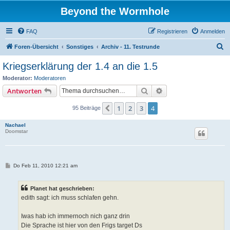
Beyond the Wormhole
FAQ
Registrieren
Anmelden
S
Foren-Übersicht
Sonstiges
Archiv - 11. Testrunde
u
Kriegserklärung der 1.4 an die 1.5
c
Moderator:
Moderatoren
h
Suche
Erweiterte Suche
Antworten
e
1
2
3
4
Vorherige
95 Beiträge
Nachael
Doomstar
B
Do Feb 11, 2010 12:21 am
e
i
t
Planet hat geschrieben:
r
a
edith sagt: ich muss schlafen gehn.
g
Iwas hab ich immernoch nich ganz drin
Die Sprache ist hier von den Frigs target Ds