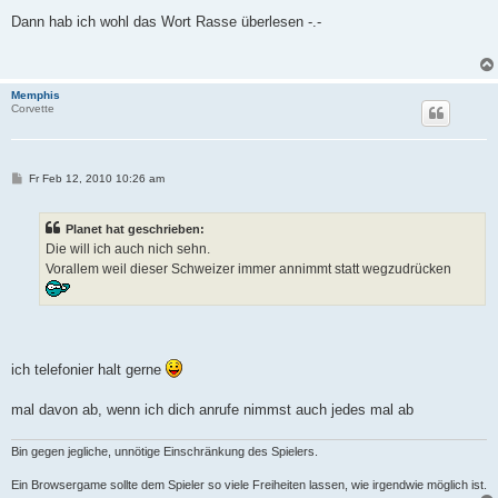
e
i
Dann hab ich wohl das Wort Rasse überlesen -.-
t
r
a
g
Memphis
Corvette
B
Fr Feb 12, 2010 10:26 am
e
i
t
Planet hat geschrieben:
r
a
Die will ich auch nich sehn.
g
Vorallem weil dieser Schweizer immer annimmt statt wegzudrücken
ich telefonier halt gerne
mal davon ab, wenn ich dich anrufe nimmst auch jedes mal ab
Bin gegen jegliche, unnötige Einschränkung des Spielers.
Ein Browsergame sollte dem Spieler so viele Freiheiten lassen, wie irgendwie möglich ist.