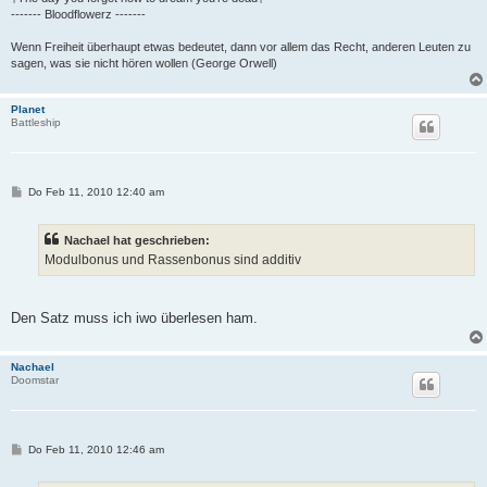
------- Bloodflowerz -------
Wenn Freiheit überhaupt etwas bedeutet, dann vor allem das Recht, anderen Leuten zu
sagen, was sie nicht hören wollen (George Orwell)
Planet
Battleship
B
Do Feb 11, 2010 12:40 am
e
i
t
Nachael hat geschrieben:
r
a
Modulbonus und Rassenbonus sind additiv
g
Den Satz muss ich iwo überlesen ham.
Nachael
Doomstar
B
Do Feb 11, 2010 12:46 am
e
i