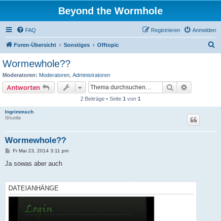
Beyond the Wormhole
FAQ
Registrieren
Anmelden
S
Foren-Übersicht
Sonstiges
Offtopic
u
Wormewhole??
c
Moderatoren:
Moderatoren
,
Administratoren
h
Suche
Erweiterte
Antworten
e
2 Beiträge • Seite
1
von
1
Ingrimmsch
Shuttle
Wormewhole??
B
Fr Mai 23, 2014 3:11 pm
e
i
Ja sowas aber auch
t
r
a
g
DATEIANHÄNGE